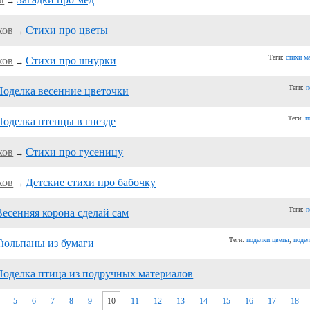
→
хов
Стихи про цветы
→
Теги:
стихи 
хов
Стихи про шнурки
→
Теги:
п
Поделка весенние цветочки
Теги:
п
Поделка птенцы в гнезде
хов
Стихи про гусеницу
→
хов
Детские стихи про бабочку
→
Теги:
п
Весенняя корона сделай сам
Теги:
поделки цветы
,
подел
Тюльпаны из бумаги
Поделка птица из подручных материалов
5
6
7
8
9
10
11
12
13
14
15
16
17
18