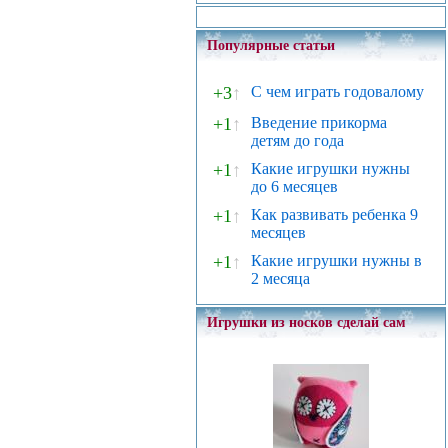
Популярные статьи
+3
↑
С чем играть годовалому
+1
↑
Введение прикорма
детям до года
+1
↑
Какие игрушки нужны
до 6 месяцев
+1
↑
Как развивать ребенка 9
месяцев
+1
↑
Какие игрушки нужны в
2 месяца
Игрушки из носков сделай сам