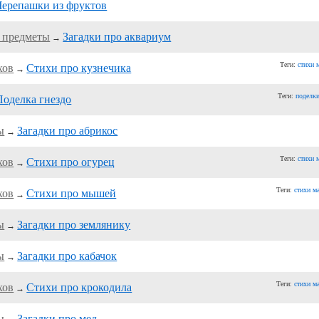
Черепашки из фруктов
е предметы
Загадки про аквариум
→
Теги:
стихи
хов
Стихи про кузнечика
→
Теги:
поделк
Поделка гнездо
ы
Загадки про абрикос
→
Теги:
стихи
хов
Стихи про огурец
→
Теги:
стихи 
хов
Стихи про мышей
→
ы
Загадки про землянику
→
ы
Загадки про кабачок
→
Теги:
стихи 
хов
Стихи про крокодила
→
ы
Загадки про мед