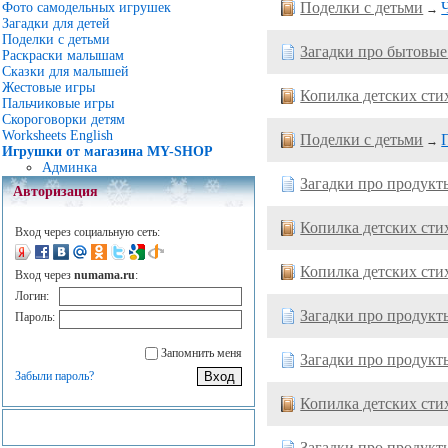
Поделки с детьми
Фото самодельных игрушек
→
Загадки для детей
Поделки с детьми
Загадки про бытовы
Раскраски малышам
Сказки для малышей
Жестовые игры
Копилка детских сти
Пальчиковые игры
Скороговорки детям
Worksheets English
Поделки с детьми
→
Игрушки от магазина MY-SHOP
Админка
Загадки про продукт
Авторизация
Копилка детских сти
Вход через социальную сеть:
Копилка детских сти
Вход через
numama.ru
:
Логин:
Загадки про продукт
Пароль:
Запомнить меня
Загадки про продукт
Забыли пароль?
Копилка детских сти
Загадки про продукт