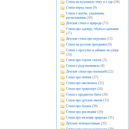
Стихи на кухонную тему и о еде
(34)
Стихи перед сном
(9)
Стихи о мытье, умывании,
расчесывании
(10)
Детские стихи о природе
(75)
Стихи про одежду, обувь и одевание
(17)
Детские стихи про игрушки
(13)
Стихи на русские праздники
(9)
Стихи о прогулке и забавах на улице
(33)
Стихи про героев сказок
(3)
Стихи о родственниках
(8)
Детские стихи про малышей
(22)
Стихи про птичек
(37)
Стихи про насекомых
(21)
Стихи про транспорт
(16)
Стихи о предметах быта
(20)
Стихи про детские имена
(35)
Стихи про буквы
(39)
Стихи про рисование
(16)
Стихи про явления природы
(31)
Детские четверостишья
(35)