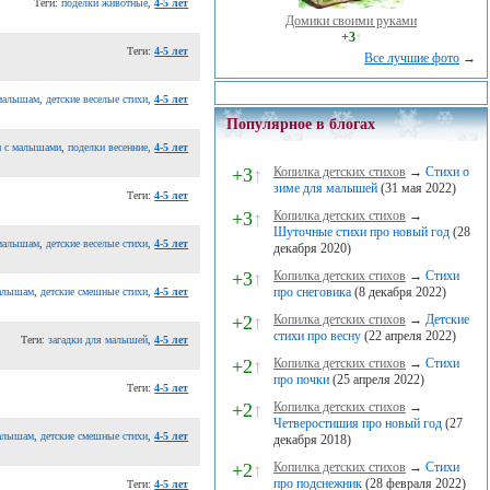
Теги:
поделки животные
,
4-5 лет
Домики своими руками
+3
↑
Теги:
4-5 лет
Все лучшие фото
→
 малышам
,
детские веселые стихи
,
4-5 лет
Популярное в блогах
и с малышами
,
поделки весенние
,
4-5 лет
+3
↑
Копилка детских стихов
→
Стихи о
зиме для малышей
(31 мая 2022)
Теги:
4-5 лет
+3
↑
Копилка детских стихов
→
Шуточные стихи про новый год
(28
 малышам
,
детские веселые стихи
,
4-5 лет
декабря 2020)
+3
↑
Копилка детских стихов
→
Стихи
про снеговика
(8 декабря 2022)
малышам
,
детские смешные стихи
,
4-5 лет
+2
↑
Копилка детских стихов
→
Детские
стихи про весну
(22 апреля 2022)
Теги:
загадки для малышей
,
4-5 лет
+2
↑
Копилка детских стихов
→
Стихи
про почки
(25 апреля 2022)
Теги:
4-5 лет
+2
↑
Копилка детских стихов
→
Четверостишия про новый год
(27
малышам
,
детские смешные стихи
,
4-5 лет
декабря 2018)
+2
↑
Копилка детских стихов
→
Стихи
про подснежник
(28 февраля 2022)
Теги:
4-5 лет