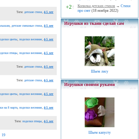
+2
↑
Копилка детских стихов
→
Стихи
про снег
(18 ноября 2022)
Теги:
детские стихи
,
4-5 лет
Игрушки из ткани сделай сам
малышам
,
детские смешные стихи
,
4-5 лет
оделки цветы
,
поделки весенние
,
4-5 лет
оделки птицы
,
поделки весенние
,
4-5 лет
Теги:
детские стихи
,
4-5 лет
Шьем лису
Теги:
детские стихи
,
4-5 лет
Игрушки своими руками
оделки цветы
,
поделки весенние
,
4-5 лет
ки на 8 марта
,
поделки весенние
,
4-5 лет
Теги:
поделки птицы
,
4-5 лет
Шьем капусту
19