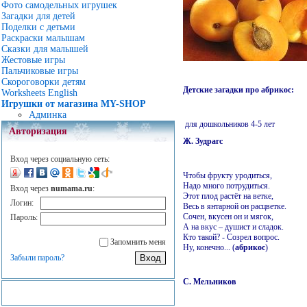
Фото самодельных игрушек
Загадки для детей
Поделки с детьми
Раскраски малышам
Сказки для малышей
Жестовые игры
Пальчиковые игры
Скороговорки детям
Детские загадки про абрикос:
Worksheets English
Игрушки от магазина MY-SHOP
Админка
для дошкольников 4-5 лет
Авторизация
Ж. Зудрагс
Вход через социальную сеть:
Чтобы фрукту уродиться,
Надо много потрудиться.
Вход через
numama.ru
:
Этот плод растёт на ветке,
Логин:
Весь в янтарной он расцветке.
Сочен, вкусен он и мягок,
Пароль:
А на вкус – душист и сладок.
Кто такой? - Созрел вопрос.
Запомнить меня
Ну, конечно... (
абрикос
)
Забыли пароль?
С. Мельников