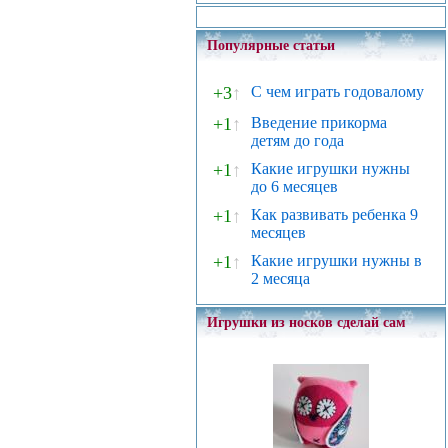
Популярные статьи
+3
↑
С чем играть годовалому
+1
↑
Введение прикорма
детям до года
+1
↑
Какие игрушки нужны
до 6 месяцев
+1
↑
Как развивать ребенка 9
месяцев
+1
↑
Какие игрушки нужны в
2 месяца
Игрушки из носков сделай сам