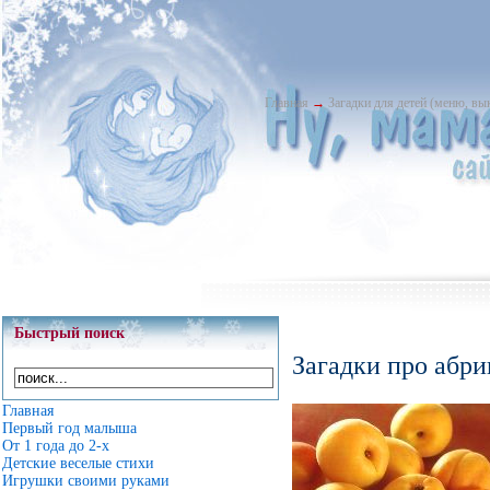
Главная
→
Загадки для детей (меню, в
Быстрый поиск
Загадки про абри
Главная
Первый год малыша
От 1 года до 2-х
Детские веселые стихи
Игрушки своими руками