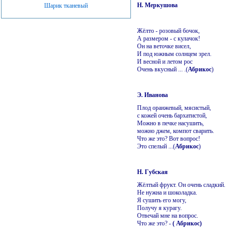
Н. Меркушова
Шарик тканевый
Жёлто - розовый бочок,
А размером - с кулачок!
Он на веточке висел,
И под южным солнцем зрел.
И весной и летом рос
Очень вкусный ... .(
Абрикос
)
Э. Иванова
Плод оранжевый, мясистый,
с кожей очень бархатистой,
Можно в печке насушить,
можно джем, компот сварить.
Что же это? Вот вопрос!
Это спелый ...(
Абрикос
)
Н. Губская
Жёлтый фрукт. Он очень сладкий.
Не нужна и шоколадка.
Я сушить его могу,
Получу я курагу.
Отвечай мне на вопрос.
Что же это? -
( Абрикос)