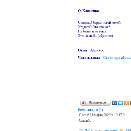
О. Клименко
С нежной бархатистой кожей
Угадали? Это что же?
Не банан и не кокос
Это спелый...(
абрикос
).
Ответ: Абрикос
Читать также:
Стихи про абрик
Поделиться…
Комментарии (1)
Олег
#
11 марта 2020 в 10:17
0
Спасибо
Добавить комментарий
RSS