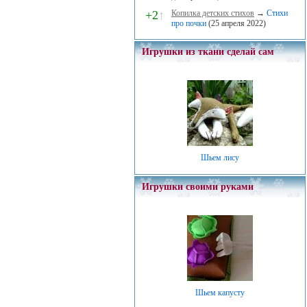
+2
↑
Копилка детских стихов
→
Стихи
про почки
(25 апреля 2022)
Игрушки из ткани сделай сам
Шьем лису
Игрушки своими руками
Шьем капусту