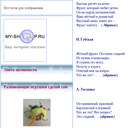
Высоко растёт на ветке
Нет тегов для отображения
Фрукт, который любят детки.
Он на ощупь шелковистый,
Ярко жёлтый и душистый.
Вкусный запах ловит нос -
Фрукт зовётся… (
Абрикос
)
Н. Губская
Жёлтый фрукт. Он очень сладкий.
Не нужна и шоколадка.
Я сушить его могу,
Получу я курагу.
Лента активности
Отвечай мне на вопрос.
Что же это? - ……(
абрикос
).
Развивающие игрушки сделай сам
А. Тесленко
Он оранжевый, красивый.
Бархатистый и игривый.
Что же это? Вот вопрос?
Это сладкий.......(
абрикос
)