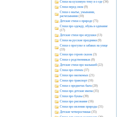
Стихи на кухонную тему и о еде
(34)
Стихи перед сном
(9)
Стихи о мытье, умывании,
расчесывании
(10)
Детские стихи о природе
(75)
Стихи про одежду, обувь и одевание
(17)
Детские стихи про игрушки
(13)
Стихи на русские праздники
(9)
Стихи о прогулке и забавах на улице
(33)
Стихи про героев сказок
(3)
Стихи о родственниках
(8)
Детские стихи про малышей
(22)
Стихи про птичек
(37)
Стихи про насекомых
(21)
Стихи про транспорт
(16)
Стихи о предметах быта
(20)
Стихи про детские имена
(35)
Стихи про буквы
(39)
Стихи про рисование
(16)
Стихи про явления природы
(31)
Детские четверостишья
(35)