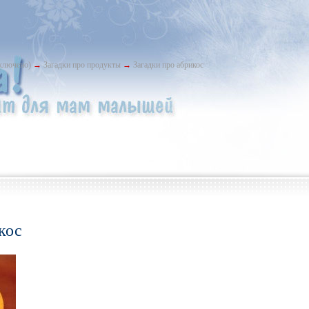
ыключено)
→
Загадки про продукты
→
Загадки про абрикос
кос