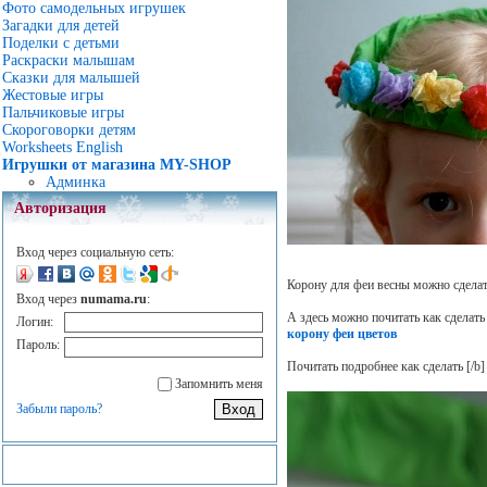
Фото самодельных игрушек
Загадки для детей
Поделки с детьми
Раскраски малышам
Сказки для малышей
Жестовые игры
Пальчиковые игры
Скороговорки детям
Worksheets English
Игрушки от магазина MY-SHOP
Админка
Авторизация
Вход через социальную сеть:
Корону для феи весны можно сделать
Вход через
numama.ru
:
А здесь можно почитать как сделат
Логин:
корону феи цветов
Пароль:
Почитать подробнее как сделать
[/b]
Запомнить меня
Забыли пароль?