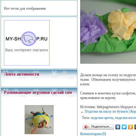
Нет тегов для отображения
Лента активности
Делаем кольцо на голову из подручн
ткани. Обматываем получившуюся з
клеем.
Развивающие игрушки сделай сам
Сминаем в комочки куски салфеток, 
приклеиваем на корону.
Источник: littlepageturners.blogspot.r
←
Поделки на пасху из бумаги
|
Кор
Теги:
поделки цветы
,
поделки весе
Поделиться…
Комментарии (0)