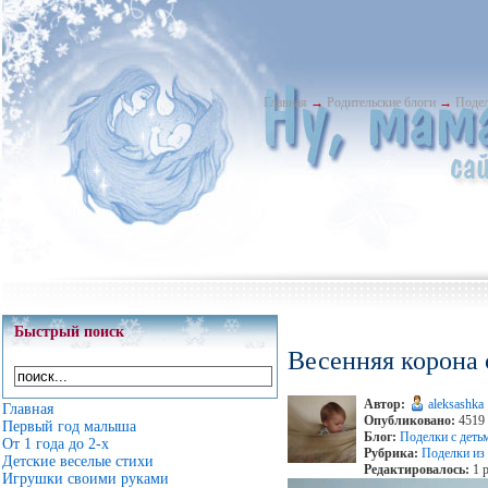
Главная
→
Родительские блоги
→
Подел
Быстрый поиск
Весенняя корона 
Автор:
aleksashka
Главная
Опубликовано:
4519 
Первый год малыша
Блог:
Поделки с деть
От 1 года до 2-х
Рубрика:
Поделки из
Детские веселые стихи
Редактировалось:
1 р
Игрушки своими руками