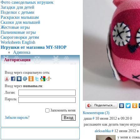
Фото самодельных игрушек
Загадки для детей
Поделки с детьми
Раскраски малышам
Сказки для малышей
Жестовые игры
Пальчиковые игры
Скороговорки детям
Worksheets English
Игрушки от магазина MY-SHOP
Админка
Авторизация
Вход через социальную сеть:
Вход через
numama.ru
:
Логин:
Пароль:
Поделиться…
Запомнить меня
Комментарии (3)
Забыли пароль?
даша
#
10 июня 2012 в 09:20
0
расскажите как делать такую игруш
aleksashka
#
12 июня 2012 в 
у меня к сожа