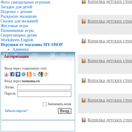
Копилка детских сти
Фото самодельных игрушек
Загадки для детей
Поделки с детьми
Раскраски малышам
Копилка детских сти
Сказки для малышей
Жестовые игры
Пальчиковые игры
Скороговорки детям
Worksheets English
Копилка детских сти
Игрушки от магазина MY-SHOP
Админка
Авторизация
Копилка детских сти
Вход через социальную сеть:
Копилка детских сти
Вход через
numama.ru
:
Логин:
Пароль:
Копилка детских сти
Запомнить меня
Забыли пароль?
Копилка детских сти