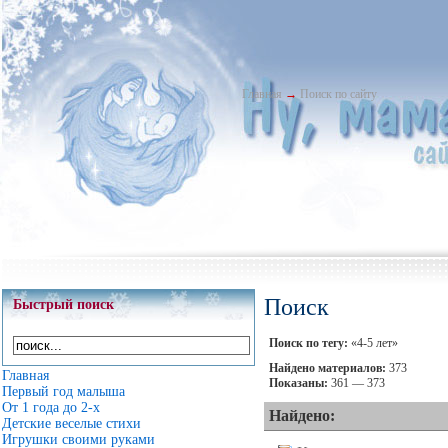
Главная
→
Поиск по сайту
Поиск
Быстрый поиск
Поиск по тегу:
«4-5 лет»
Найдено материалов:
373
Главная
Показаны:
361 — 373
Первый год малыша
От 1 года до 2-х
Найдено:
Детские веселые стихи
Игрушки своими руками