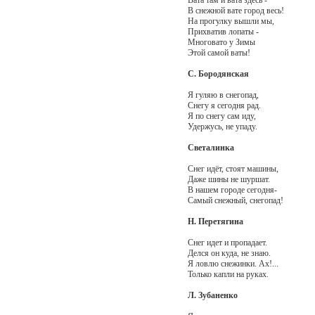
Вата там и вата здесь -
В снежной вате город весь!
На прогулку вышли мы,
Прихватив лопаты -
Многовато у Зимы
Этой самой ваты!
С. Бородянская
Я гуляю в снегопад,
Снегу я сегодня рад.
Я по снегу сам иду,
Удержусь, не упаду.
Светалинка
Снег идёт, стоят машины,
Даже шины не шуршат.
В нашем городе сегодня-
Самый снежный, снегопад!
Н. Перетягина
Снег идет и пропадает.
Делся он куда, не знаю.
Я ловлю снежинки. Ах!...
Только капли на руках.
Л. Зубаненко