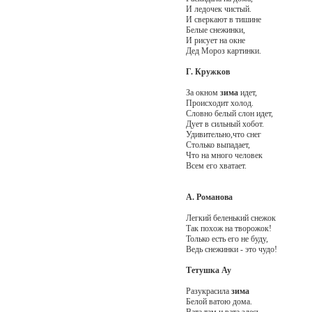
И ледочек чистый.
И сверкают в тишине
Белые снежинки,
И рисует на окне
Дед Мороз картинки.
Г. Кружков
За окном
зима
идет,
Происходит холод.
Словно белый слон идет,
Дует в сильный хобот.
Удивительно,что снег
Столько выпадает,
Что на много человек
Всем его хватает.
А. Романова
Легкий беленький снежок
Так похож на творожок!
Только есть его не буду,
Ведь снежинки - это чудо!
Тетушка Ау
Разукрасила
зима
Белой ватою дома.