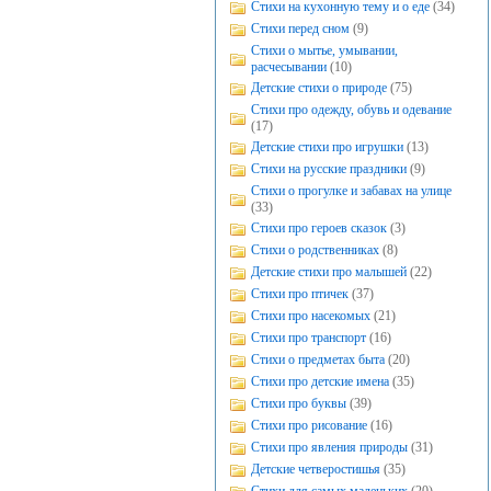
Стихи на кухонную тему и о еде
(34)
Стихи перед сном
(9)
Стихи о мытье, умывании,
расчесывании
(10)
Детские стихи о природе
(75)
Стихи про одежду, обувь и одевание
(17)
Детские стихи про игрушки
(13)
Стихи на русские праздники
(9)
Стихи о прогулке и забавах на улице
(33)
Стихи про героев сказок
(3)
Стихи о родственниках
(8)
Детские стихи про малышей
(22)
Стихи про птичек
(37)
Стихи про насекомых
(21)
Стихи про транспорт
(16)
Стихи о предметах быта
(20)
Стихи про детские имена
(35)
Стихи про буквы
(39)
Стихи про рисование
(16)
Стихи про явления природы
(31)
Детские четверостишья
(35)