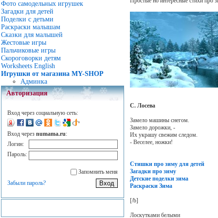
Простые но интересные стихи про з
Фото самодельных игрушек
Загадки для детей
Поделки с детьми
Раскраски малышам
Сказки для малышей
Жестовые игры
Пальчиковые игры
Скороговорки детям
Worksheets English
Игрушки от магазина MY-SHOP
Админка
Авторизация
С. Лосева
Вход через социальную сеть:
Замело машины снегом.
Замело дорожки, -
Вход через
numama.ru
:
Их украшу свежим следом.
- Веселее, ножки!
Логин:
Пароль:
Стишки про зиму для детей
Загадки про зиму
Запомнить меня
Детские поделки зима
Забыли пароль?
Раскраски Зима
[/b]
Лоскутками белыми