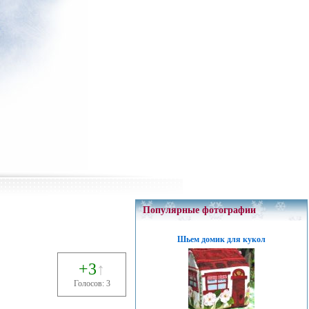
Популярные фотографии
Шьем домик для кукол
+3
↑
Голосов: 3