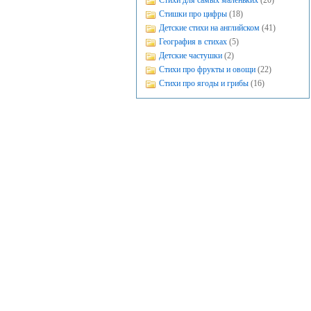
Стихи для самых маленьких
(20)
Стишки про цифры
(18)
Детские стихи на английском
(41)
География в стихах
(5)
Детские частушки
(2)
Стихи про фрукты и овощи
(22)
Стихи про ягоды и грибы
(16)