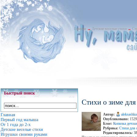
Главная
→
Детские веселые стихи
→
Ст
Быстрый поиск
Стихи о зиме дл
Автор:
aleksashka
Главная
Опубликовано:
1529
Первый год малыша
Блог:
Копилка детски
От 1 года до 2-х
Рубрика:
Стихи для 
Детские веселые стихи
Редактировалось:
38
Игрушки своими руками