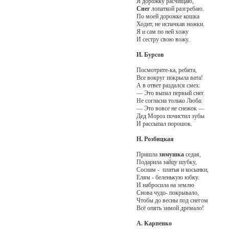
Я дорожку расчищаю,
Снег
лопаткой разгребаю.
По моей дорожке кошка
Ходит, не испачкав ножки.
Я и сам по ней хожу
И сестру свою вожу.
И. Бурсов
Посмотрите-ка, ребята,
Все вокруг покрыла вата!
А в ответ раздался смех:
— Это выпал первый снег.
Не согласна только Люба:
— Это вовсе не снежок —
Дед Мороз почистил зубы
И рассыпал порошок.
Н. Розбицкая
Пришла
зимушка
седая,
Подарила зайцу шубку,
Соснам - платья и косынки,
Елям - беленькую юбку.
И набросила на землю
Снова чудо- покрывало,
Чтобы до весны под снегом
Всё опять зимой дремало!
А. Карпенко