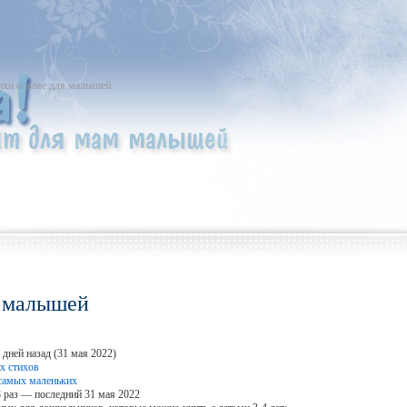
ихи о зиме для малышей
я малышей
 дней назад (31 мая 2022)
х стихов
самых маленьких
 раз — последний 31 мая 2022