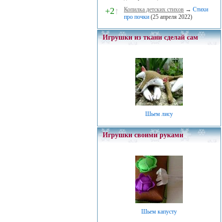
+2
↑
Копилка детских стихов
→
Стихи
про почки
(25 апреля 2022)
Игрушки из ткани сделай сам
Шьем лису
Игрушки своими руками
Шьем капусту