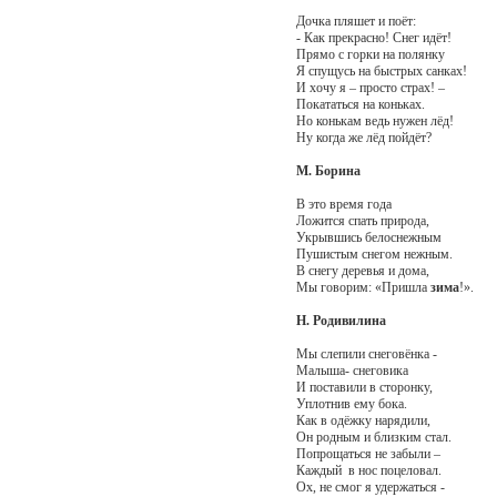
Дочка пляшет и поёт:
- Как прекрасно! Снег идёт!
Прямо с горки на полянку
Я спущусь на быстрых санках!
И хочу я – просто страх! –
Покататься на коньках.
Но конькам ведь нужен лёд!
Ну когда же лёд пойдёт?
М. Борина
В это время года
Ложится спать природа,
Укрывшись белоснежным
Пушистым снегом нежным.
В снегу деревья и дома,
Мы говорим: «Пришла
зима
!».
Н. Родивилина
Мы слепили снеговёнка -
Малыша- снеговика
И поставили в сторонку,
Уплотнив ему бока.
Как в одёжку нарядили,
Он родным и близким стал.
Попрощаться не забыли –
Каждый в нос поцеловал.
Ох, не смог я удержаться -