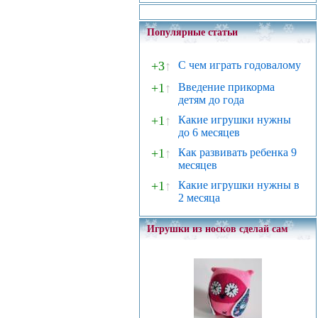
Популярные статьи
+3
↑
С чем играть годовалому
+1
↑
Введение прикорма
детям до года
+1
↑
Какие игрушки нужны
до 6 месяцев
+1
↑
Как развивать ребенка 9
месяцев
+1
↑
Какие игрушки нужны в
2 месяца
Игрушки из носков сделай сам