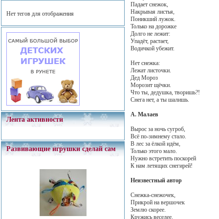
Падает снежок,
Накрывая листья,
Нет тегов для отображения
Поникший лужок.
Только на дорожке
Долго не лежит:
Упадёт, растает,
Водичкой убежит.
Нет снежка:
Лежат листочки.
Дед Мороз
Морозит щёчки.
Что ты, дедушка, творишь?!
Снега нет, а ты шалишь.
А. Малаев
Лента активности
Вырос за ночь сугроб,
Всё по-зимнему стало.
В лес за ёлкой идём,
Развивающие игрушки сделай сам
Только этого мало.
Нужно встретить поскорей
К нам летящих снегирей!
Неизвестный автор
Снежка-снежочек,
Прикрой на вершочек
Землю скорее.
Кружись веселее.