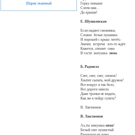
Шарик тканевый
Горку повыше
Слепи нам...
До крыши!
Е. Шушковская
Если падают снежинки,
Словно белые пушинки
И порошей с крыш метёт,-
Значит, встречи кто-то ждёт.
Кажется, спешит сама
В гости матушка-
зима
.
Б. Радмила
Снег, снег, снег, снежок!
Хватит сыпать, мой дружок!
Все вокруг и так бело,
Все дороги замело.
Даже тропки не видать,
Как же я пойду гулять?
В. Лактионов
В. Лактионов
Ах,ты зимушка-
зима
!
Белый снег пушистый
Раскидала на дома,