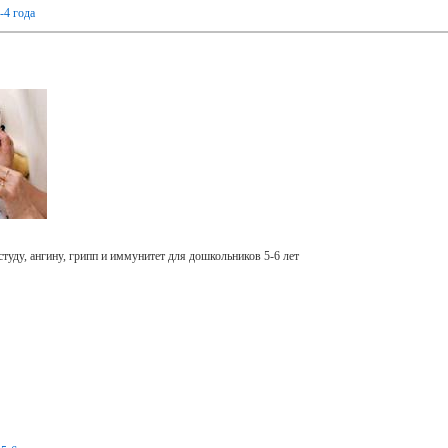
-4 года
туду, ангину, грипп и иммунитет для дошкольников 5-6 лет