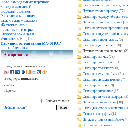
Фото самодельных игрушек
Стихи о мытье, умывании, рас
Загадки для детей
Детские стихи о природе
(77)
Поделки с детьми
Раскраски малышам
Стихи про одежду, обувь и оде
Сказки для малышей
Детские стихи про игрушки
(13
Жестовые игры
Стихи на русские праздники
(9
Пальчиковые игры
Стихи о прогулке и забавах на 
Скороговорки детям
Worksheets English
Стихи про героев сказок
(3)
Игрушки от магазина MY-SHOP
Стихи о родственниках
(8)
Админка
Детские стихи про малышей
(2
Авторизация
Стихи про птичек
(38)
Стихи про насекомых
(21)
Вход через социальную сеть:
Стихи про транспорт
(16)
Стихи о предметах быта
(21)
Вход через
numama.ru
:
Стихи про детские имена
(37)
Логин:
Стихи про буквы
(39)
Пароль:
Стихи про рисование
(16)
Стихи про явления природы
(3
Запомнить меня
Детские четверостишья
(38)
Забыли пароль?
Стихи для самых маленьких
(2
Стишки про цифры
(18)
Детские стихи на английском
(4
География в стихах
(5)