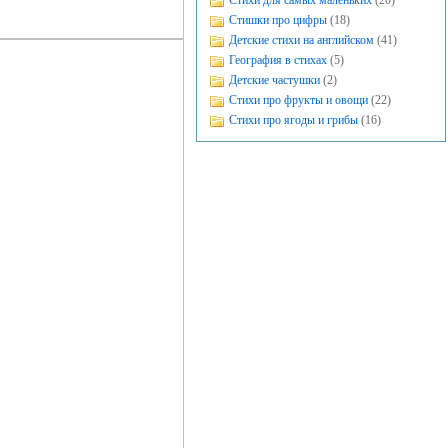
Стихи для самых маленьких
(20)
Стишки про цифры
(18)
Детские стихи на английском
(41)
География в стихах
(5)
Детские частушки
(2)
Стихи про фрукты и овощи
(22)
Стихи про ягоды и грибы
(16)