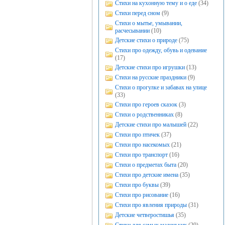
Стихи на кухонную тему и о еде
(34)
Стихи перед сном
(9)
Стихи о мытье, умывании,
расчесывании
(10)
Детские стихи о природе
(75)
Стихи про одежду, обувь и одевание
(17)
Детские стихи про игрушки
(13)
Стихи на русские праздники
(9)
Стихи о прогулке и забавах на улице
(33)
Стихи про героев сказок
(3)
Стихи о родственниках
(8)
Детские стихи про малышей
(22)
Стихи про птичек
(37)
Стихи про насекомых
(21)
Стихи про транспорт
(16)
Стихи о предметах быта
(20)
Стихи про детские имена
(35)
Стихи про буквы
(39)
Стихи про рисование
(16)
Стихи про явления природы
(31)
Детские четверостишья
(35)