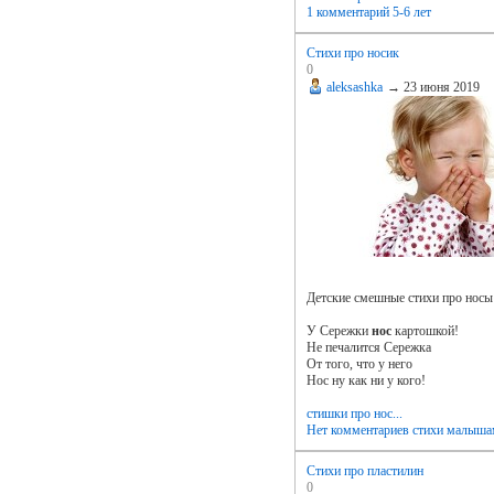
1 комментарий
5-6 лет
Стихи про носик
0
aleksashka
→
23 июня 2019
Детские смешные стихи про носы
У Сережки
нос
картошкой!
Не печалится Сережка
От того, что у него
Нос ну как ни у кого!
стишки про нос...
Нет комментариев
стихи малыш
Стихи про пластилин
0