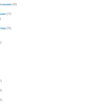
чесывании
(10)
вание
(17)
)
)
улице
(33)
2)
1)
0)
1)