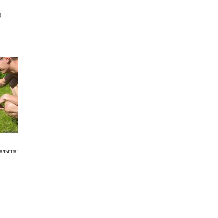
)
малыша: