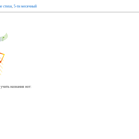
ые стихи
,
5-ти месячный
учить названия нот: