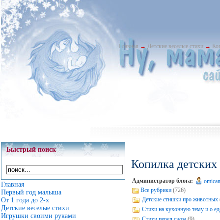
Главная
→
Детские веселые стихи
→
Ко
Быстрый поиск
Копилка детских
Администратор блога:
omica
Главная
Все рубрики
(726)
Первый год малыша
Детские стишки про животных
От 1 года до 2-х
Детские веселые стихи
Стихи на кухонную тему и о ед
Игрушки своими руками
Стихи перед сном
(9)