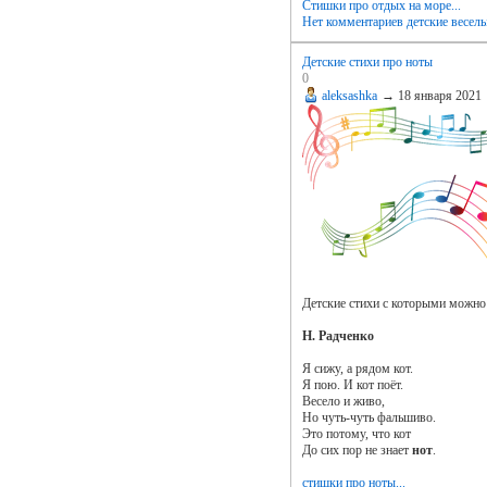
Стишки про отдых на море...
Нет комментариев
детские весел
Детские стихи про ноты
0
aleksashka
→
18 января 2021
Детские стихи с которыми можно 
Н. Радченко
Я сижу, а рядом кот.
Я пою. И кот поёт.
Весело и живо,
Но чуть-чуть фальшиво.
Это потому, что кот
До сих пор не знает
нот
.
стишки про ноты...