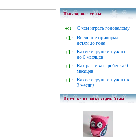
Популярные статьи
+3
↑
С чем играть годовалому
+1
↑
Введение прикорма
детям до года
+1
↑
Какие игрушки нужны
до 6 месяцев
+1
↑
Как развивать ребенка 9
месяцев
+1
↑
Какие игрушки нужны в
2 месяца
Игрушки из носков сделай сам