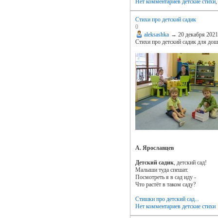
Нет комментариев
детские стихи
Стихи про детский садик
0
aleksashka
→
20 декабря 202
Стихи про детский садик для дош
А. Ярославцев
Детский садик
, детский сад!
Малыши туда спешат.
Посмотреть я в сад иду -
Что растёт в таком саду?
Стишки про детский сад...
Нет комментариев
детские стихи