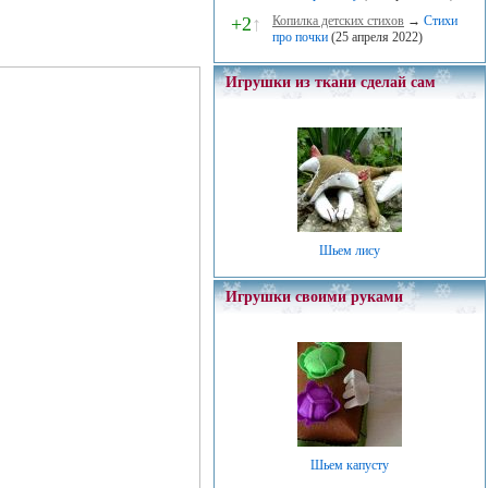
+2
↑
Копилка детских стихов
→
Стихи
про почки
(25 апреля 2022)
Игрушки из ткани сделай сам
Шьем лису
Игрушки своими руками
Шьем капусту