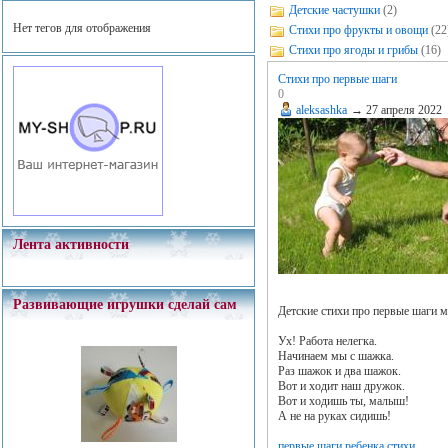
Детские частушки
(2)
Нет тегов для отображения
Стихи про фрукты и овощи
(22
Стихи про ягоды и грибы
(16)
Стихи про первые шаги
0
aleksashka
→
27 апреля 2022
Лента активности
Развивающие игрушки сделай сам
Детские стихи про первые шаги 
Ух! Работа нелегка.
Начинаем мы с шажка.
Раз шажок и два шажок.
Вот и ходит наш дружок.
Вот и ходишь ты, малыш!
А не на руках сидишь!
первые шаги ребенка стихи...