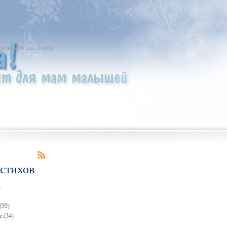
пилка детских стихов
 стихов
n
(99)
е
(34)