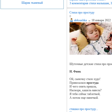
Шарик тканевый
3 комментария
стихи малышам
,
3
Стихи про простуду
0
aleksashka
→
18 января 2022
Шуточные детские стихи про прос
И. Финк
Ой, сыночку стало худо!
Привязалася
простуда
.
И чего опять пришла,
Насморк, кашель навела?
Я тебя сейчас таблеткой,
А потом еще пипеткой.
стишки про простуду...