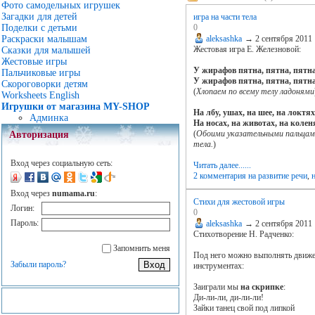
Фото самодельных игрушек
Загадки для детей
игра на части тела
0
Поделки с детьми
aleksashka
→
2 сентября 2011
Раскраски малышам
Жестовая игра Е. Железновой:
Сказки для малышей
Жестовые игры
У жирафов пятна, пятна, пятна
Пальчиковые игры
У жирафов пятна, пятна, пятна
Скороговорки детям
(
Хлопаем по всему телу ладонями
Worksheets English
Игрушки от магазина MY-SHOP
На лбу, ушах, на шее, на локтях
Админка
На носах, на животах, на колен
(
Обоими указательными пальцам
Авторизация
тела.
)
Вход через социальную сеть:
Читать далее......
2 комментария
на развитие речи
,
Вход через
numama.ru
:
Стихи для жестовой игры
Логин:
0
Пароль:
aleksashka
→
2 сентября 2011
Стихотворение Н. Радченко:
Запомнить меня
Под него можно выполнять движ
Забыли пароль?
инструментах:
Заиграли мы
на скрипке
:
Ди-ли-ли, ди-ли-ли!
Зайки танец свой под липкой