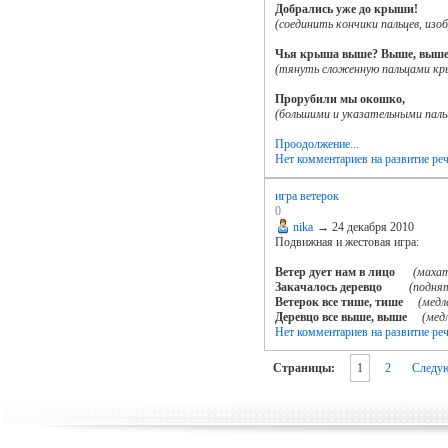
Добрались уже до крыши!
(соединить кончики пальцев, из
Чья крыша выше? Выше, выше
(тянуть сложенную пальцами кры
Прорубили мы окошко,
(большими и указательными паль
Проодолжение...
Нет комментариев
на развитие ре
игра ветерок
0
nika
→
24 декабря 2010
Подвижная и жестовая игра:
Ветер дует нам в лицо
(махат
Закачалось деревцо
(поднят
Ветерок все тише, тише
(медл
Деревцо все выше, выше
(мед
Нет комментариев
на развитие ре
Страницы:
1
2
Следу