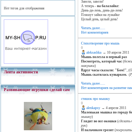
Завели, завели!
А теперь -
на балалайке
:
Нет тегов для отображения
Динь-ди-лень, динь-ди-лень!
Пляшут зайки на лужайке
Целый день, целый день!
Читать далее......
Нет комментариев
Cтихотворение про мышь
0
aleksashka
→
10 апреля 2011
Мышь полезла в первый раз
Посмотреть, который час
(
бежи
макушки
)
Вдруг часы сказали: "Бом!"
, (
О
Лента активности
Мышь скатилась кувырком.
(
Р
Читать далее......
Нет комментариев
на развитие па
Развивающие игрушки сделай сам
стишок про мышку
0
alenkapsy
→
4 апреля 2011
Маленькая мышка по городу б
мышку
)
Глядит во все окошки
(
сделать 
рук
)
И пальчиком грозит
(
погрозить