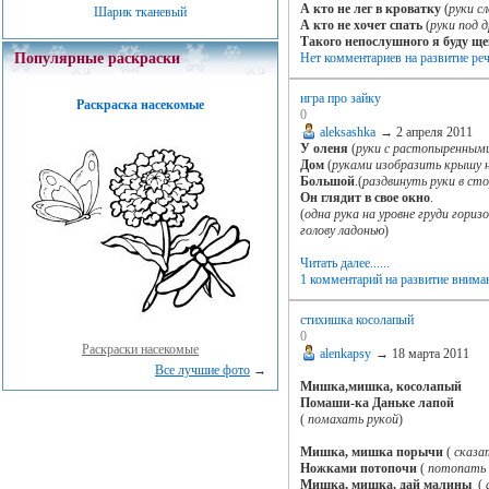
А кто не лег в кроватку
(
руки с
Шарик тканевый
А кто не хочет спать
(
руки под 
Такого непослушного я буду ще
Нет комментариев
на развитие ре
Популярные раскраски
игра про зайку
Раскраска насекомые
0
aleksashka
→
2 апреля 2011
У оленя
(
руки с растопыренными
Дом
(
руками изобразить крышу н
Большой
.(
раздвинуть руки в ст
Он глядит в свое окно
.
(
одна рука на уровне груди гориз
голову ладонью
)
Читать далее......
1 комментарий
на развитие внима
стихишка косолапый
0
Раскраски насекомые
alenkapsy
→
18 марта 2011
Все лучшие фото
→
Мишка,мишка, косолапый
Помаши-ка Даньке лапой
(
помахать рукой
)
Мишка, мишка порычи
(
сказа
Ножками потопочи
(
потопать 
Мишка, мишка, дай малины
(