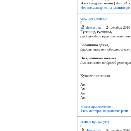
И есть мед нас научи
(
Ам-ам! ж
Нет комментариев
на развитие ре
стих про гусеницу
0
aleksashka
→
24 декабря 2010
Гусеница, гусеница,
(ладонь одной руки «ползет», как
Бабочкина дочка,
(ладонь «ползет» обратно к плеч
По травинкам ползает
(то же самое по другой руке вер
Кушает листочки:
Ам!
Ам!
Ам!
Ам!
Читать продолжение...
1 комментарий
на развитие речи
,
стишок про капусту
0
aleksashka
→
24 декабря 2010