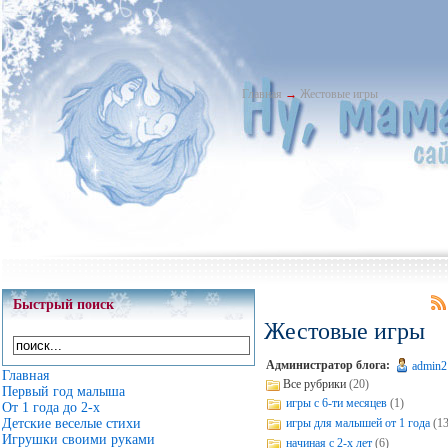
Главная
→
Жестовые игры
Быстрый поиск
Жестовые игры
Администратор блога:
admin2
Главная
Все рубрики
(20)
Первый год малыша
игры с 6-ти месяцев
(1)
От 1 года до 2-х
игры для малышей от 1 года
(13
Детские веселые стихи
Игрушки своими руками
начиная с 2-х лет
(6)