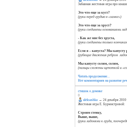
Забавная жестовая игра про кваш
Это что еще за куст?
(руки перед грудью в «замке»)
Это что еще за хруст?
(руки соединены основаниями лад
- Как же мне без хруста,
(руки соединены только кончикам
Если я – капуста? Мы капусту 
(рубящие движения ребром ладон
Мы капусту солим, солим,
(пальцы сложены щепоткой и «с
Читать продолжение...
Нет комментариев
на развитие ре
стишок о домике
0
aleksashka
→
24 декабря 2010
Жестовая игра Е. Бурмистровой:
Строим стенку,
Выше, выше,
(руки ладонями к груди, поочере