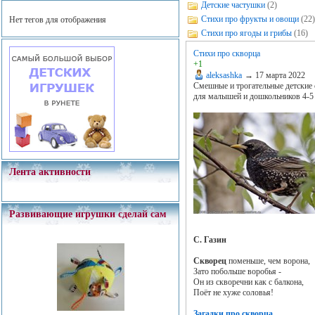
Детские частушки
(2)
Стихи про фрукты и овощи
(22)
Нет тегов для отображения
Стихи про ягоды и грибы
(16)
Стихи про скворца
+1
aleksashka
→
17 марта 2022
Смешные и трогательные детские 
для малышей и дошкольников 4-5 
Лента активности
Развивающие игрушки сделай сам
С. Газин
Скворец
поменьше, чем ворона,
Зато побольше воробья -
Он из скворечни как с балкона,
Поёт не хуже соловья!
Загадки про скворца