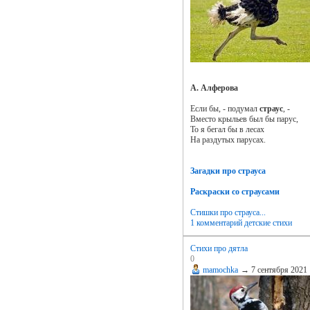
А. Алферова
Если бы, - подумал
страус
, -
Вместо крыльев был бы парус,
То я бегал бы в лесах
На раздутых парусах.
Загадки про страуса
Раскраски со страусами
Стишки про страуса...
1 комментарий
детские стихи
Стихи про дятла
0
mamochka
→
7 сентября 2021