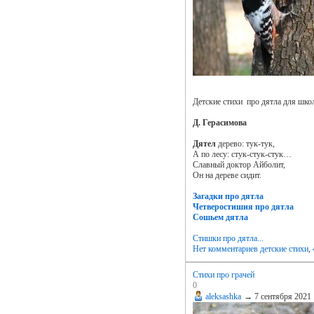
Детские стихи про дятла для шко
Д. Герасимова
Дятел
дерево: тук-тук,
А по лесу: стук-стук-стук…
Славный доктор Айболит,
Он на дереве сидит.
Загадки про дятла
Четверостишия про дятла
Сошьем дятла
Стишки про дятла...
Нет комментариев
детские стихи
,
Стихи про грачей
0
aleksashka
→
7 сентября 2021