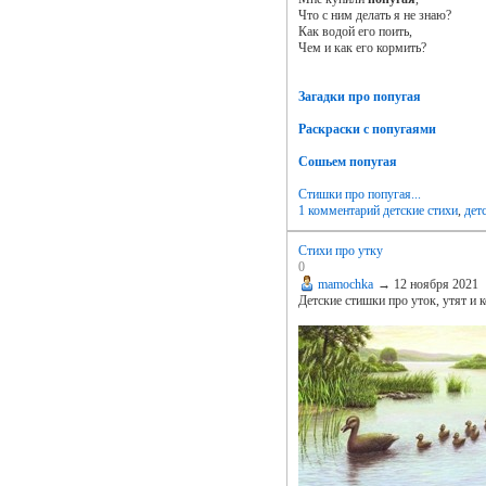
Что с ним делать я не знаю?
Как водой его поить,
Чем и как его кормить?
Загадки про попугая
Раскраски с попугаями
Сошьем попугая
Стишки про попугая...
1 комментарий
детские стихи
,
дет
Стихи про утку
0
mamochka
→
12 ноября 2021
Детские стишки про уток, утят и 