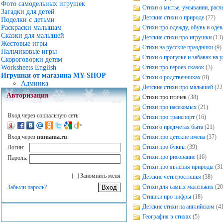
Фото самодельных игрушек
Стихи о мытье, умывании, расч
Загадки для детей
Детские стихи о природе
(77)
Поделки с детьми
Стихи про одежду, обувь и одев
Раскраски малышам
Сказки для малышей
Детские стихи про игрушки
(13)
Жестовые игры
Стихи на русские праздники
(9)
Пальчиковые игры
Стихи о прогулке и забавах на у
Скороговорки детям
Стихи про героев сказок
(3)
Worksheets English
Игрушки от магазина MY-SHOP
Стихи о родственниках
(8)
Админка
Детские стихи про малышей
(22
Авторизация
Стихи про птичек
(38)
Стихи про насекомых
(21)
Вход через социальную сеть:
Стихи про транспорт
(16)
Стихи о предметах быта
(21)
Стихи про детские имена
(37)
Вход через
numama.ru
:
Стихи про буквы
(39)
Логин:
Стихи про рисование
(16)
Пароль:
Стихи про явления природы
(31
Запомнить меня
Детские четверостишья
(38)
Стихи для самых маленьких
(20
Забыли пароль?
Стишки про цифры
(18)
Детские стихи на английском
(4
География в стихах
(5)