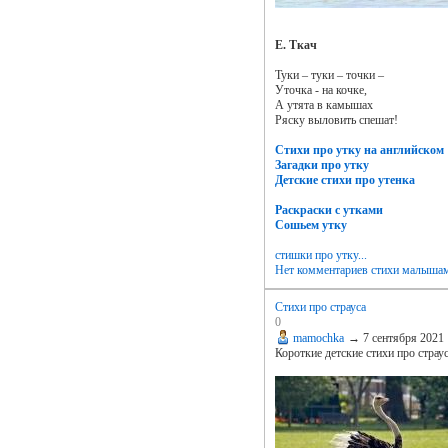
Е. Ткач
Туки – туки – точки –
Уточка - на кочке,
А утята в камышах
Ряску выловить спешат!
Стихи про утку на английском
Загадки про утку
Детские стихи про утенка
Раскраски с утками
Сошьем утку
стишки про утку...
Нет комментариев
стихи малыша
Стихи про страуса
0
mamochka
→
7 сентября 2021
Короткие детские стихи про страус