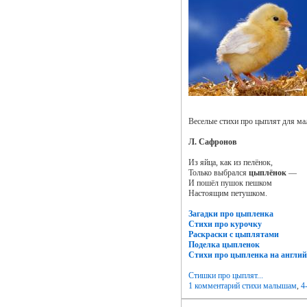
Веселые стихи про цыплят для ма
Л. Сафронов
Из яйца, как из пелёнок,
Только выбрался
цыплёнок
—
И пошёл пушок пешком
Настоящим петушком.
Загадки про цыпленка
Стихи про курочку
Раскраски с цыплятами
Поделка цыпленок
Стихи про цыпленка на англи
Стишки про цыплят...
1 комментарий
стихи малышам
,
4