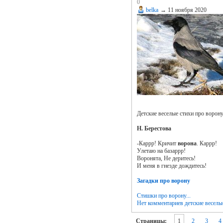
0
belka
→
11 ноября 2020
Детские веселые стихи про ворону,
Н. Берестова
-Каррр! Кричит
ворона
. Каррр!
Улетаю на базаррр!
Воронята, Не деритесь!
И меня в гнезде дождитесь!
Загадки про ворону
Стишки про ворону...
Нет комментариев
детские веселы
Страницы:
1
2
3
4