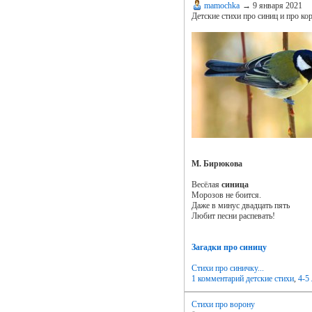
mamochka
→
9 января 2021
Детские стихи про синиц и про ко
М. Бирюкова
Весёлая
синица
Морозов не боится.
Даже в минус двадцать пять
Любит песни распевать!
Загадки про синицу
Стихи про синичку...
1 комментарий
детские стихи
,
4-5 
Стихи про ворону