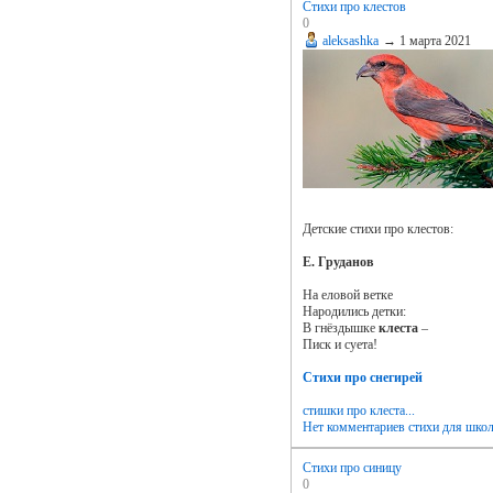
Стихи про клестов
0
aleksashka
→
1 марта 2021
Детские стихи про клестов:
Е. Груданов
На еловой ветке
Народились детки:
В гнёздышке
клеста
–
Писк и суета!
Стихи про снегирей
стишки про клеста...
Нет комментариев
стихи для шко
Cтихи про синицу
0