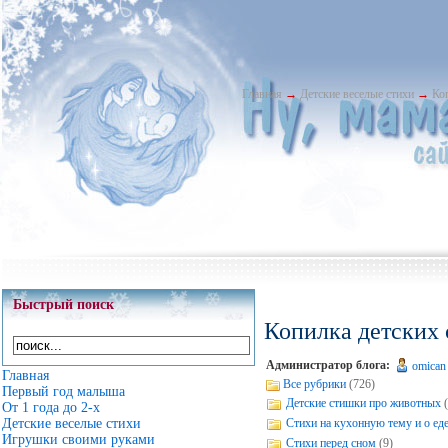
Главная
→
Детские веселые стихи
→
Ко
Быстрый поиск
Копилка детских 
Администратор блога:
omican
Главная
Все рубрики
(726)
Первый год малыша
Детские стишки про животных
От 1 года до 2-х
Стихи на кухонную тему и о ед
Детские веселые стихи
Игрушки своими руками
Стихи перед сном
(9)