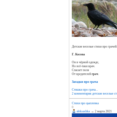
Детские веселые стихи про грачей
Г. Косова
Он в чёрной одежде,
Но всё-таки врач.
Спасает поля
От вредителей
грач
.
Загадки про грача
Стишки про грача...
2 комментария
детские веселые с
Cтихи про цыпленка
0
aleksashka
→
2 марта 2021