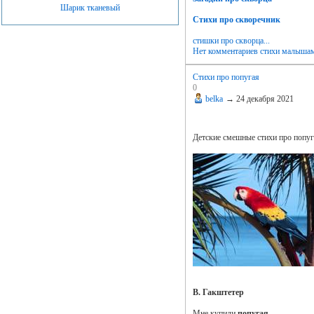
Шарик тканевый
Стихи про скворечник
стишки про скворца...
Нет комментариев
стихи малыша
Стихи про попугая
0
belka
→
24 декабря 2021
Детские смешные стихи про попуг
В. Гакштетер
Мне купили
попугая
,