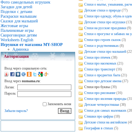
Фото самодельных игрушек
Стихи о мытье, умывании, расч
Загадки для детей
Детские стихи о природе
(77)
Поделки с детьми
Стихи про одежду, обувь и одев
Раскраски малышам
Сказки для малышей
Детские стихи про игрушки
(13)
Жестовые игры
Стихи на русские праздники
(9)
Пальчиковые игры
Стихи о прогулке и забавах на у
Скороговорки детям
Стихи про героев сказок
(3)
Worksheets English
Игрушки от магазина MY-SHOP
Стихи о родственниках
(8)
Админка
Детские стихи про малышей
(22
Авторизация
Стихи про птичек
(38)
Стихи про насекомых
(21)
Вход через социальную сеть:
Стихи про транспорт
(16)
Стихи о предметах быта
(21)
Стихи про детские имена
(37)
Вход через
numama.ru
:
Стихи про буквы
(39)
Логин:
Стихи про рисование
(16)
Пароль:
Стихи про явления природы
(31
Запомнить меня
Детские четверостишья
(38)
Стихи для самых маленьких
(20
Забыли пароль?
Стишки про цифры
(18)
Детские стихи на английском
(4
География в стихах
(5)