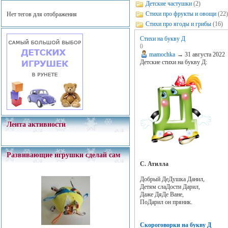
Детские частушки
(2)
Стихи про фрукты и овощи
(22)
Нет тегов для отображения
Стихи про ягоды и грибы
(16)
Стихи на букву Д
0
mamochka
→
31 августа 2022
Детские стихи на букву Д:
Лента активности
Развивающие игрушки сделай сам
С. Атилла
Добрый ДеДушка Данил,
Детям слаДости Дарил,
Даже ДяДе Ване,
ПоДарил он пряник.
Скороговорки на букву Д