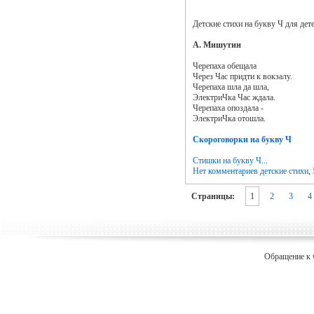
Детские стихи на букву Ч для дете
А. Мишутин
Черепаха обещала
Через Час придти к вокзалу.
Черепаха шла да шла,
ЭлектриЧка Час ждала.
Черепаха опоздала -
ЭлектриЧка отошла.
Скороговорки на букву Ч
Стишки на букву Ч...
Нет комментариев
детские стихи
,
Страницы:
1
2
3
4
Обращение к 