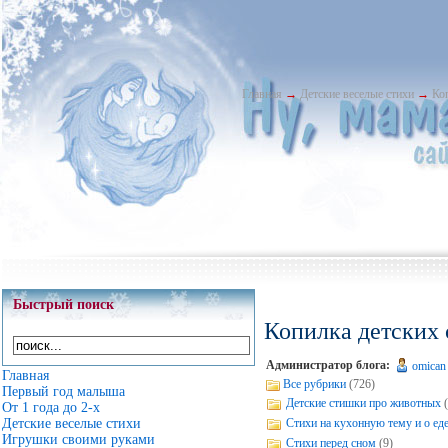
Главная
→
Детские веселые стихи
→
Ко
Быстрый поиск
Копилка детских 
Администратор блога:
omican
Главная
Все рубрики
(726)
Первый год малыша
Детские стишки про животных
От 1 года до 2-х
Стихи на кухонную тему и о ед
Детские веселые стихи
Игрушки своими руками
Стихи перед сном
(9)