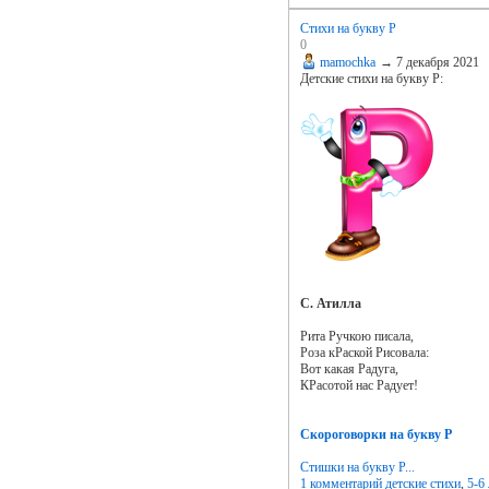
Стихи на букву Р
0
mamochka
→
7 декабря 2021
Детские стихи на букву Р:
С. Атилла
Рита Ручкою писала,
Роза кРаской Рисовала:
Вот какая Радуга,
КРасотой нас Радует!
Скороговорки на букву Р
Стишки на букву Р...
1 комментарий
детские стихи
,
5-6 