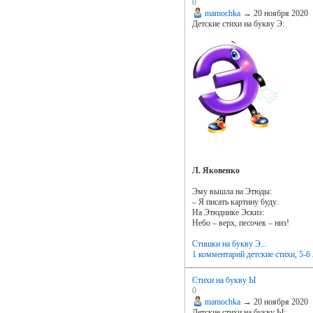
0
mamochka
→
20 ноября 2020
Детские стихи на букву Э:
Л. Яковенко
Эму вышла на Этюды:
– Я писать картину буду.
На Этюднике Эскиз:
Небо – верх, песочек – низ!
Стишки на букву Э...
1 комментарий
детские стихи
,
5-6 
Стихи на букву Ы
0
mamochka
→
20 ноября 2020
Детские стихи на букву Ы: