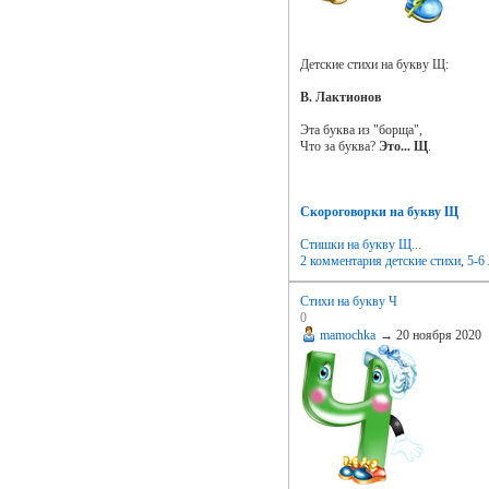
Детские стихи на букву Щ:
В. Лактионов
Эта буква из "борща",
Что за буква?
Это... Щ
.
Скороговорки на букву Щ
Стишки на букву Щ...
2 комментария
детские стихи
,
5-6 
Стихи на букву Ч
0
mamochka
→
20 ноября 2020