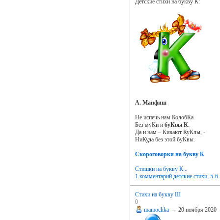
Детские стихи на букву К:
А. Манфиш
Не испечь нам КолобКа
Без муКи и
буКвы К
.
Да и нам – Кивают КуКлы, -
НиКуда без этой буКвы.
Скороговорки на букву К
Стишки на букву К...
1 комментарий
детские стихи
,
5-6 
Стихи на букву Ш
0
mamochka
→
20 ноября 2020