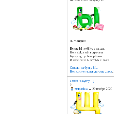
А. Манфиш
Букве Ы
не бЫть в начале,
Но и вЫ, и мЫ встречали
Букву ту, срЫвая рЫжик
И скользя на бЫстрЫх лЫжах
Стишки на букву Ы...
Нет комментариев
детские стихи
,
Стихи на букву Щ
0
mamochka
→
20 ноября 2020