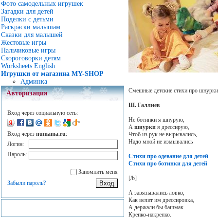
Фото самодельных игрушек
Загадки для детей
Поделки с детьми
Раскраски малышам
Сказки для малышей
Жестовые игры
Пальчиковые игры
Скороговорки детям
Worksheets English
Игрушки от магазина MY-SHOP
Админка
Смешные детские стихи про шнурки 
Авторизация
Ш. Галлиев
Вход через социальную сеть:
Не ботинки я шнурую,
А
шнурки
я дрессирую,
Вход через
numama.ru
:
Чтоб из рук не вырывались,
Надо мной не измывались
Логин:
Пароль:
Стихи про одевание для детей
Стихи про ботинки для детей
Запомнить меня
[/b]
Забыли пароль?
А завязывались ловко,
Как велит им дрессировка,
А держали бы башмак
Крепко-накрепко.