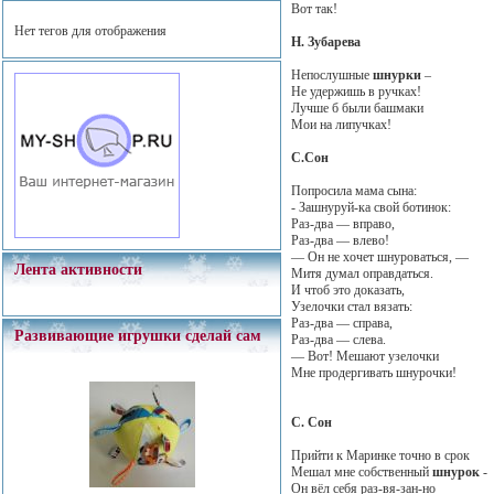
Вот так!
Нет тегов для отображения
Н. Зубарева
Непослушные
шнурки
–
Не удержишь в ручках!
Лучше б были башмаки
Мои на липучках!
С.Сон
Попросила мама сына:
- Зашнуруй-ка свой ботинок:
Раз-два — вправо,
Раз-два — влево!
— Он не хочет шнуроваться, —
Лента активности
Митя думал оправдаться.
И чтоб это доказать,
Узелочки стал вязать:
Раз-два — справа,
Развивающие игрушки сделай сам
Раз-два — слева.
— Вот! Мешают узелочки
Мне продергивать шнурочки!
С. Сон
Прийти к Маринке точно в срок
Мешал мне собственный
шнурок
-
Он вёл себя раз-вя-зан-но