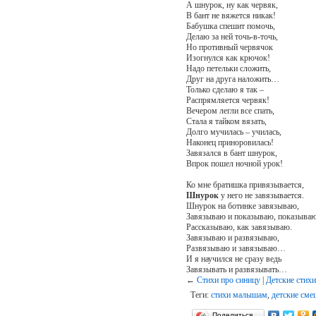
А шнурок, ну как червяк,
В бант не вяжется никак!
Бабушка спешит помочь,
Делаю за ней точь-в-точь,
Но противный червячок
Изогнулся как крючок!
Надо петельки сложить,
Друг на друга наложить…
Только сделаю я так –
Распрямляется червяк!
Вечером легли все спать,
Стала я тайком вязать,
Долго мучилась – училась,
Наконец приноровилась!
Завязался в бант шнурок,
Впрок пошел ночной урок!
Ко мне братишка привязывается,
Шнурок
у него не завязывается.
Шнурок на ботинке завязываю,
Завязываю и показываю, показываю
Рассказываю, как завязываю.
Завязываю и развязываю,
Развязываю и завязываю…
И я научился не сразу ведь
Завязывать и развязывать…
←
Cтихи про синицу
|
Детские стихи
Теги:
стихи малышам
,
детские сме
Поделиться…