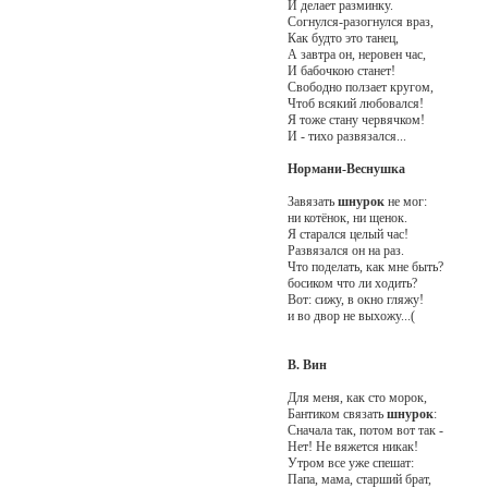
И делает разминку.
Согнулся-разогнулся враз,
Как будто это танец,
А завтра он, неровен час,
И бабочкою станет!
Свободно ползает кругом,
Чтоб всякий любовался!
Я тоже стану червячком!
И - тихо развязался...
Нормани-Веснушка
Завязать
шнурок
не мог:
ни котёнок, ни щенок.
Я старался целый час!
Развязался он на раз.
Что поделать, как мне быть?
босиком что ли ходить?
Вот: сижу, в окно гляжу!
и во двор не выхожу...(
В. Вин
Для меня, как сто морок,
Бантиком связать
шнурок
:
Сначала так, потом вот так -
Нет! Не вяжется никак!
Утром все уже спешат:
Папа, мама, старший брат,