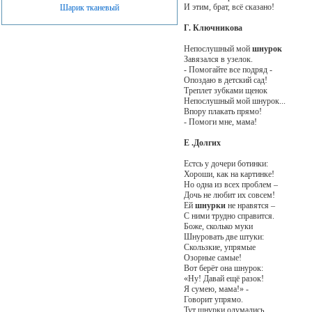
И этим, брат, всё сказано!
Шарик тканевый
Г. Ключникова
Непослушный мой
шнурок
Завязался в узелок.
- Помогайте все подряд -
Опоздаю в детский сад!
Треплет зубками щенок
Непослушный мой шнурок...
Впору плакать прямо!
- Помоги мне, мама!
Е .Долгих
Естсь у дочери ботинки:
Хороши, как на картинке!
Но одна из всех проблем –
Дочь не любит их совсем!
Ей
шнурки
не нравятся –
С ними трудно справится.
Боже, сколько муки
Шнуровать две штуки:
Скользкие, упрямые
Озорные самые!
Вот берёт она шнурок:
«Ну! Давай ещё разок!
Я сумею, мама!» -
Говорит упрямо.
Тут шнурки одумались,