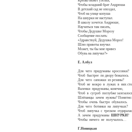
Крепко вяжет узелки,
Чтобы младший брат Андрюша
В детский сад не опоздал,
Чтоб на улице копуша
На шнурки не наступал.
В школу хочется Андрюше,
Научиться там писать,
Чтобы Дедушке Морозу
Сообщение послать:
«Здравствуй, Дедушка Мороз!
Шлю приветы внучке.
Может, ты бы мне привез
Обувь на липучке?»
Е. Албул
Для чего придуманы кроссовки?
Чтоб быстрее по двору бежалось.
Для чего сапожки из резины?
Чтоб не мокро в лужах в них сто
Валенки придуманы, конечно,
Чтоб в сугроб поглубже залезалось
Шлёпанцы зачем нужны? Понятно:
Чтобы очень быстро обувалось.
Для чего ботинки на липучках?
Чтоб липучка с треском отдиралас
А зачем придуманы
ШНУРКИ
?
Чтобы ничего не получалось…
Г.Новицкая