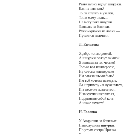
Развязались вдруг
шнурки
.
Как их завязать?
То ли спутать в узелки,
То ли маму звать…
Не могу пока шнурки
Завязать на бантики.
Ручки-крючки не ловки —
Путаются пальчики.
Л. Евлахова
Храбро топаю домой,
А
шнурки
ползут за мной:
Я завязывал их, честно!
Только вот неинтересно,
Ну совсем неинтересно
Им завязанными быть!
Им всё хочется изведать:
Да к примеру - в луже плыть,
И в песочке поваляться,
И за кустики цепляться,
Подразнить собой кота -
А иначе скукота!
Н. Головко
У Андрюши на ботинках
Непослушные
шнурки
.
По утрам сестра Иринка