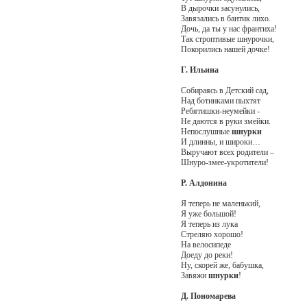
В дырочки засунулись,
Завязались в бантик лихо.
Дочь, да ты у нас франтиха!
Так строптивые шнурочки,
Покорились нашей дочке!
Г. Ильина
Собираясь в Детский сад,
Над ботинками пыхтят
Ребятишки-неумейки -
Не даются в руки змейки.
Непослушные
шнурки
И длинны, и широки…
Выручают всех родители –
Шнуро-змее-укротители!
Р. Алдонина
Я теперь не маленький,
Я уже большой!
Я теперь из лука
Стреляю хорошо!
На велосипеде
Доеду до реки!
Ну, скорей же, бабушка,
Завяжи
шнурки
!
Д. Пономарева