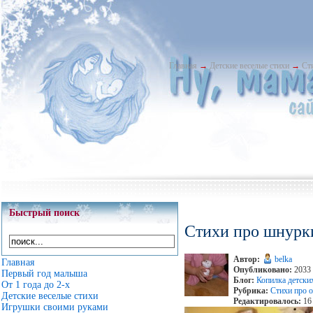
Главная
→
Детские веселые стихи
→
Ст
Быстрый поиск
Стихи про шнурк
Автор:
belka
Главная
Опубликовано:
2033 
Первый год малыша
Блог:
Копилка детски
От 1 года до 2-х
Рубрика:
Стихи про о
Детские веселые стихи
Редактировалось:
16 
Игрушки своими руками