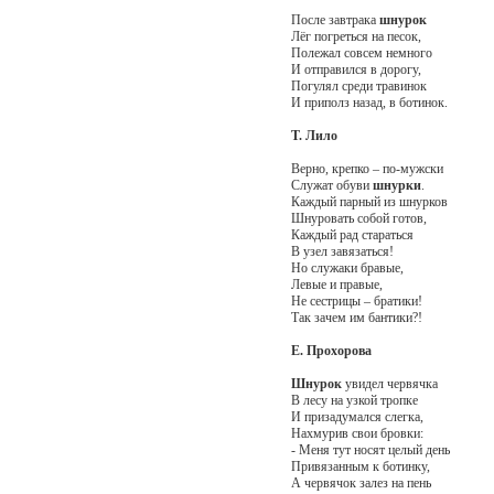
После завтрака
шнурок
Лёг погреться на песок,
Полежал совсем немного
И отправился в дорогу,
Погулял среди травинок
И приполз назад, в ботинок.
Т. Лило
Верно, крепко – по-мужски
Служат обуви
шнурки
.
Каждый парный из шнурков
Шнуровать собой готов,
Каждый рад стараться
В узел завязаться!
Но служаки бравые,
Левые и правые,
Не сестрицы – братики!
Так зачем им бантики?!
Е. Прохорова
Шнурок
увидел червячка
В лесу на узкой тропке
И призадумался слегка,
Нахмурив свои бровки:
- Меня тут носят целый день
Привязанным к ботинку,
А червячок залез на пень