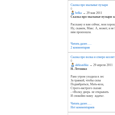
Сказка про мыльные пузыри
0
belka
→
29 мая 2011
Сказка про мыльные пузыри заз
Расскажу я вам сейчас, мои хороши
Ну, скажем, Макс. А, может, и не 
ним произошла.
Читать далее......
2 комментария
Cказка про волка и семеро козлят
0
aleksashka
→
29 апреля 2011
Н. Летошко
Рано утром уходила в лес
За травкой, чтобы силы
Поднабраться, Мать-коза,
Строго-настрого сказав:
- «Волку дверь не открывать
И спокойно маму ждать».
Читать далее......
Нет комментариев