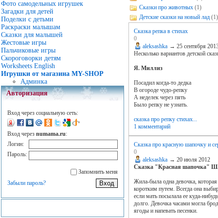
Фото самодельных игрушек
Сказки про животных
(1)
Загадки для детей
Детские сказки на новый лад
(1)
Поделки с детьми
Раскраски малышам
Cказка репка в стихах
Сказки для малышей
0
Жестовые игры
aleksashka
→
25 сентября 201
Пальчиковые игры
Несколько вариантов детской сказ
Скороговорки детям
Worksheets English
Я. Миллиз
Игрушки от магазина MY-SHOP
Админка
Посадил когда-то дедка
В огороде чудо-репку
Авторизация
А неделек через пять
Было репку не узнать.
Вход через социальную сеть:
сказка про репку стихах...
1 комментарий
Вход через
numama.ru
:
Логин:
Сказка про красную шапочку и се
0
Пароль:
aleksashka
→
20 июля 2012
Сказка "Красная шапочка" Ш
Запомнить меня
Жила-была одна девочка, которая
Забыли пароль?
коротким путем. Всегда она выби
если мать посылала ее куда-нибудь
долго. Девочка часами могла брод
ягоды и напевать песенки.