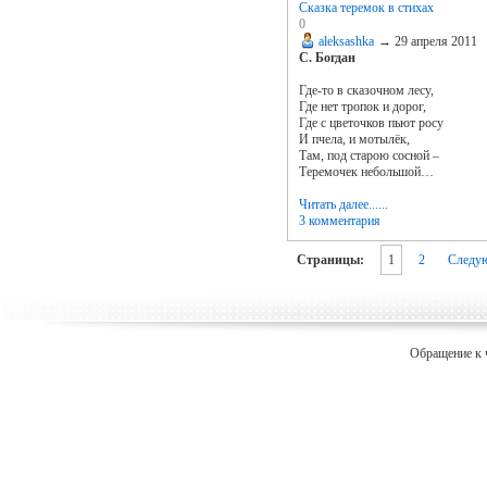
Cказка теремок в стихах
0
aleksashka
→
29 апреля 2011
С. Богдан
Где-то в сказочном лесу,
Где нет тропок и дорог,
Где с цветочков пьют росу
И пчела, и мотылёк,
Там, под старою сосной –
Теремочек небольшой…
Читать далее......
3 комментария
Страницы:
1
2
Следу
Обращение к 