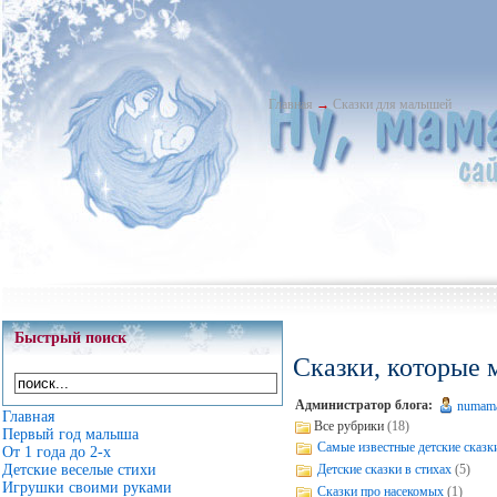
Главная
→
Сказки для малышей
Быстрый поиск
Cказки, которые 
Администратор блога:
numam
Главная
Все рубрики
(18)
Первый год малыша
Самые известные детские сказк
От 1 года до 2-х
Детские сказки в стихах
(5)
Детские веселые стихи
Игрушки своими руками
Сказки про насекомых
(1)