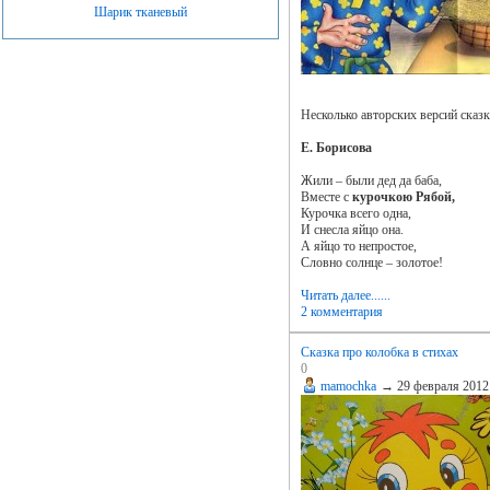
Шарик тканевый
Несколько авторских версий сказк
Е. Борисова
Жили – были дед да баба,
Вместе с
курочкою Рябой,
Курочка всего одна,
И снесла яйцо она.
А яйцо то непростое,
Словно солнце – золотое!
Читать далее......
2 комментария
Сказка про колобка в стихах
0
mamochka
→
29 февраля 2012