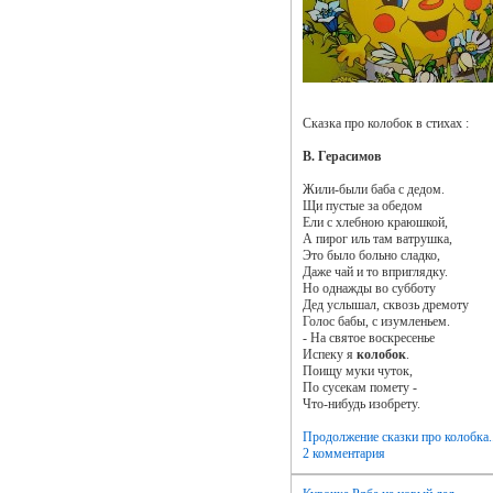
Сказка про колобок в стихах :
В. Герасимов
Жили-были баба с дедом.
Щи пустые за обедом
Ели с хлебною краюшкой,
А пирог иль там ватрушка,
Это было больно сладко,
Даже чай и то вприглядку.
Но однажды во субботу
Дед услышал, сквозь дремоту
Голос бабы, с изумленьем.
- На святое воскресенье
Испеку я
колобок
.
Поищу муки чуток,
По сусекам помету -
Что-нибудь изобрету.
Продолжение сказки про колобка..
2 комментария