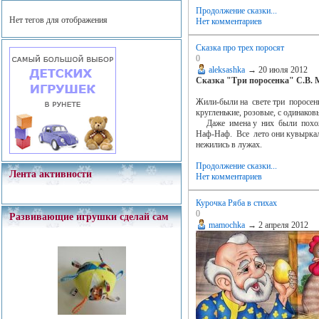
Продолжение сказки...
Нет тегов для отображения
Нет комментариев
Сказка про трех поросят
0
aleksashka
→
20 июля 2012
Сказка "Три поросенка" С.В.
Жили-были на свете три поросенк
кругленькие, розовые, с одинако
Даже имена у них были похож
Наф-Наф. Все лето они кувыркали
нежились в лужах.
Продолжение сказки...
Лента активности
Нет комментариев
Курочка Ряба в стихах
0
Развивающие игрушки сделай сам
mamochka
→
2 апреля 2012