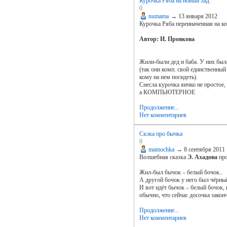
Курочка Ряба на новый лад
0
numama
→
13 января 2012
Курочка Ряба переиначенная на к
Автор: И. Провкова
Жили-были дед и баба. У них был
(так они комп. свой единственный
кому на нем посидеть).
Снесла курочка яичко не простое,
а КОМПЬЮТЕРНОЕ
Продолжение...
Нет комментариев
Скзка про бычка
0
mamochka
→
8 сентября 2011
Волшебная сказка
Э. Ахадова
про
Жил-был бычок – белый бочок..
А другой бочок у него был чёрный.
И вот идёт бычок – белый бочок, и
обычно, что сейчас досочка законч
Продолжение...
Нет комментариев