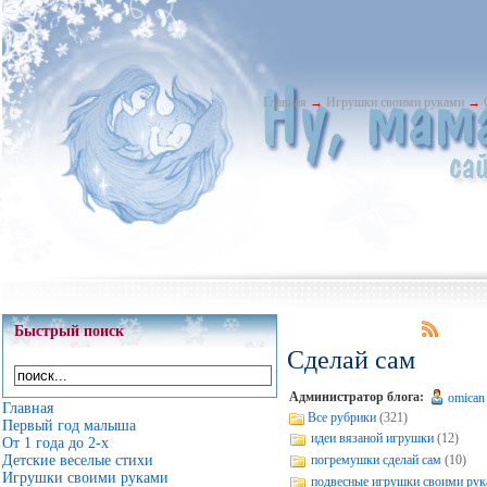
Главная
→
Игрушки своими руками
→
Быстрый поиск
Сделай сам
Администратор блога:
omican
Главная
Все рубрики
(321)
Первый год малыша
идеи вязаной игрушки
(12)
От 1 года до 2-х
Детские веселые стихи
погремушки сделай сам
(10)
Игрушки своими руками
подвесные игрушки своими ру