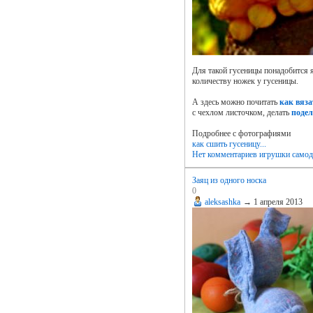
Для такой гусеницы понадобится я
количеству ножек у гусеницы.
А здесь можно почитать
как вяза
с чехлом листочком, делать
поде
Подробнее с фотографиями
как сшить гусеницу...
Нет комментариев
игрушки самод
Заяц из одного носка
0
aleksashka
→
1 апреля 2013