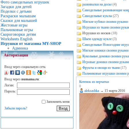
Фото самодельных игрушек
развивалки на доске
(4)
Загадки для детей
Самодельные развивающие ков
Поделки с детьми
Раскраски малышам
Самодельные куклы
(27)
Сказки для малышей
Мягкие кубики своими руками
Жестовые игры
Игрушки из ткани своими рука
Пальчиковые игры
Игрушки из носков
(18)
Скороговорки детям
Worksheets English
Шьем одежду кукле
(3)
Игрушки от магазина MY-SHOP
Самодельные Новогодние игру
Админка
Мягкие книжки своими руками
Авторизация
Кукольные домики своими рук
Игровые домики своими рукам
Вход через социальную сеть:
Фрукты и овощи из ткани
(17)
Пальчиковые игрушки своими 
Вход через
numama.ru
:
Котенок из перчатки
Логин:
0
aleksashka
→
15 марта 2016
Пароль:
Запомнить меня
Забыли пароль?