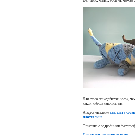
Вот таких милых собачек можно с
Для этого понадобится: носок, че
какой-нибудь наполнитель.
А здесь описание
как шить собак
пластилина
Описание с подробными фотогра