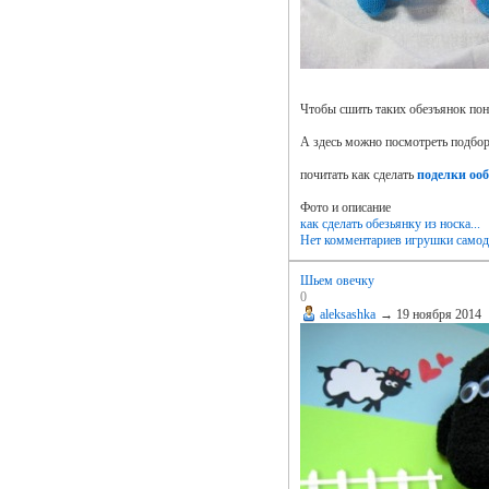
Чтобы сшить таких обезъянок пон
А здесь можно посмотреть подбо
почитать как сделать
поделки оо
Фото и описание
как сделать обезьянку из носка...
Нет комментариев
игрушки самод
Шьем овечку
0
aleksashka
→
19 ноября 2014