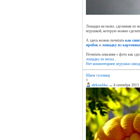
Лошадка на палке, сделанная из н
игрушкой, которую можно сделат
А здесь можно почитать
как сши
пробок
и
лошадку из картонны
Почитать описание с фото как сде
лошадку из носка...
Нет комментариев
игрушки самод
Шьем гусеницу
0
aleksashka
→
4 сентября 2013