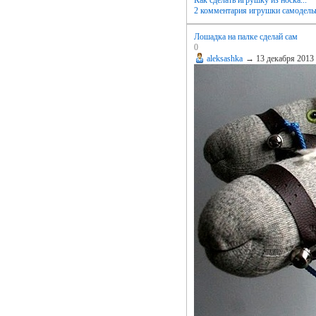
Как сделать игрушку из носка...
2 комментария
игрушки самодель
Лошадка на палке сделай сам
0
aleksashka
→
13 декабря 2013