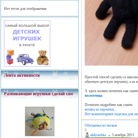
Нет тегов для отображения
Лента активности
Простой способ сделать со школь
обычную детскую перчатку, а из в
А здесь можно почитать как сшит
Развивающие игрушки сделай сам
полотенца
Почитать подробнее как сшить
котика из перчатки...
Нет комментариев
поделки для ш
Обезьянки из носков
0
aleksashka
→
5 ноября 2015