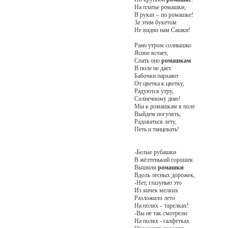
На платье ромашки,
В руках – по ромашке!
За этим букетом
Не видно нам Сашки!
Рано утром солнышко
Ясное встает,
Спать оно
ромашкам
В поле не дает.
Бабочки пархают
От цветка к цветку,
Радуются утру,
Солнечному дню!
Мы к ромашкам в поле
Выйдем погулять,
Радоваться лету,
Петь и танцевать!
-Белые рубашки
В жёлтенький горошек
Вышили
ромашки
Вдоль лесных дорожек,
-Нет, глазунью это
Из яичек мелких
Разложило лето
На полях – тарелках!
-Вы не так смотрели:
На полях - салфетках