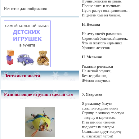
Лучше лепестки не рвать,
Проще взять и посчитать.
Нет тегов для отображения
Пусть растут они привольно…
И цветам бывает больно.
Н. Нехаева
На лугу цветёт
ромашка
Скромный беленький цветок,
Что из жёлтого кармашка
Уронила лепесток.
Н. Мельник
Расцвели
ромашки
На лесной опушке,
Белые рубашки,
Лента активности
Жёлтые макушки.
У. Яварская
Развивающие игрушки сделай сам
Я
ромашку
белую
с желтой сердцевинкой
Спрячу в книжку толстую
- засушу в картинках.
И за зимним чтением
под уютным пледом
Солнышко вдруг встречу
я, и запахнет летом!