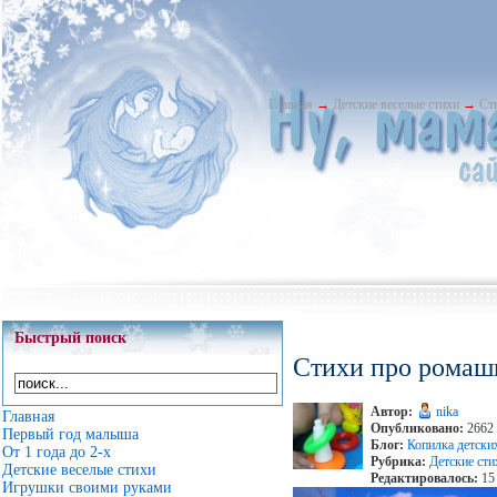
Главная
→
Детские веселые стихи
→
Ст
Быстрый поиск
Стихи про ромаш
Автор:
nika
Главная
Опубликовано:
2662 
Первый год малыша
Блог:
Копилка детски
От 1 года до 2-х
Рубрика:
Детские сти
Детские веселые стихи
Редактировалось:
15 
Игрушки своими руками