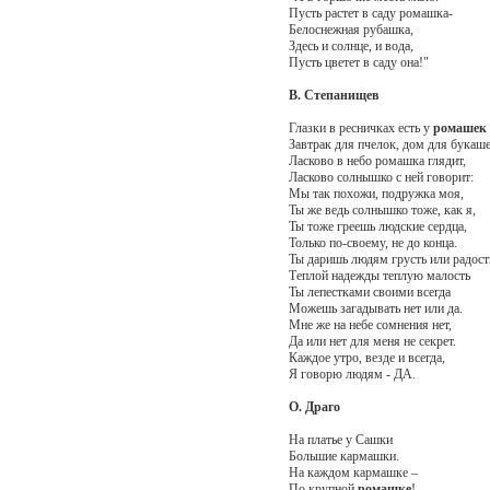
Пусть растет в саду ромашка-
Белоснежная рубашка,
Здесь и солнце, и вода,
Пусть цветет в саду она!"
В. Степанищев
Глазки в ресничках есть у
ромашек
Завтрак для пчелок, дом для букаше
Ласково в небо ромашка глядит,
Ласково солнышко с ней говорит:
Мы так похожи, подружка моя,
Ты же ведь солнышко тоже, как я,
Ты тоже греешь людские сердца,
Только по-своему, не до конца.
Ты даришь людям грусть или радост
Теплой надежды теплую малость
Ты лепестками своими всегда
Можешь загадывать нет или да.
Мне же на небе сомнения нет,
Да или нет для меня не секрет.
Каждое утро, везде и всегда,
Я говорю людям - ДА.
О. Драго
На платье у Сашки
Большие кармашки.
На каждом кармашке –
По крупной
ромашке
!