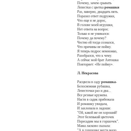
Почему, зачем срывать
Лепестки с цветка
ромашки
Раз, наверно, двадцать пять.
Поразил ответ подружки,
Что еще я не дорос,
В голове моей игрушки,
Нет ответа на вопрос.
Только я не унимался:
Почему да почему?
Честно ей тогда сознался,
Что причины не пойму.
Я теперь подрос немножко,
Разобрался, что к чему.
А сейчас мой брат Антошка
Повторяет: «Не пойму».
Л. Некрасова
Расцвела в саду
ромашка
-
Белоснежная рубашка,
Лепесточки раз и два...
Все резные кружева.
Настя в садик прибежала
И ромашку увидала,
И захлопала в ладоши:
"Ой, какой же он хороший!
Этот беленький цветочек
Пересадим мы в горшочек".
Мама ласково сказала:
"А в горшочке места мало.