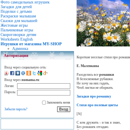
Фото самодельных игрушек
Загадки для детей
Поделки с детьми
Раскраски малышам
Сказки для малышей
Жестовые игры
Пальчиковые игры
Скороговорки детям
Worksheets English
Игрушки от магазина MY-SHOP
Админка
Авторизация
Короткие веселые стихи про ромашк
Е. Маленкина
Вход через социальную сеть:
Разоделись все
ромашки
В белоснежные рубашки.
Вход через
numama.ru
:
Не хочу на них гадать,
Логин:
Чтоб листки не оборвать.
Пароль:
Загадки про ромашку
Запомнить меня
Стихи про полевые цветы
Забыли пароль?
[/b]
С кем дружить – и так я знаю,
Без ромашек отгадаю.