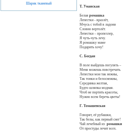
Шарик тканевый
Т. Уманская
Белая
ромашка
Лепестки - вразлёт,
Мчусь с тобой в ладони
Словно вертолёт.
Лепестки – пропеллер,
Я чуть-чуть лечу.
Я ромашку маме
Подарить хочу!
С. Богдан
В поле выйдешь погулять –
Меня можешь повстречать.
Лепестки мои так нежны,
Так тонки и белоснежны,
Серединка желтая,
Будто шляпка модная.
Чтоб не портить красоты,
Нужно всем беречь цветы!
Г. Томашевская
Говорят, её рубашки,
Так белы, как первый снег!
Чай лечебный из
ромашки
От простуды лечит всех.