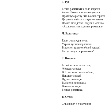
Т. Рут
Белые
ромашки
в поле зацвели
Ахает Наташка «чудо не цветы»
Протянула ручку, что б один сорват
Да успела пчёлка тот цветок занять
Плачет моя дочка, бедная Наташка
«Ах, какая злая кусачая ромашка»
Л. Золотопут
Ежик очень удивился:
Утром луг принарядился!
В нежной травке с белой кашкой
Расцвели цветы
ромашки
!
Т. Второва
Белый венчик лепестков,
Жёлтая головка
Всё расскажет про любовь,
Нагадает ловко!
Ну, а если иногда
Выйдет и промашка -
Виноватая тогда
Бедная
ромашка
.
В. Сталь
Спрашивал я у Наташки,