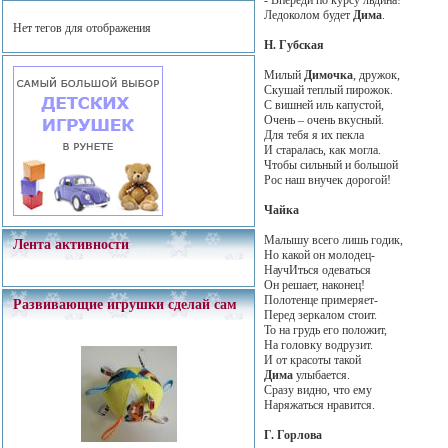
Ледоколом будет
Дима
.
Нет тегов для отображения
Н. Губская
Милый
Димочка
, дружок,
Скушай теплый пирожок.
С вишней иль капустой,
Очень – очень вкусный.
Для тебя я их пекла
И старалась, как могла.
Чтобы сильный и большой
Рос наш внучек дорогой!
Чайка
Малышу всего лишь годик,
Лента активности
Но какой он молодец-
НаучИться одеваться
Он решает, наконец!
Полотенце примеряет-
Развивающие игрушки сделай сам
Перед зеркалом стоит.
То на грудь его положит,
На головку водрузит.
И от красоты такой
Дима
улыбается.
Сразу видно, что ему
Наряжаться нравится.
Г. Горлова