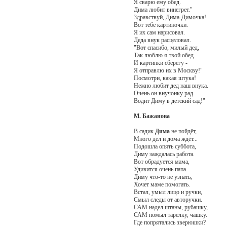
Я сварю ему обед.
Дима любит винегрет."
Здравствуй, Дима-Димочка!
Вот тебе картиночки.
Я их сам нарисовал.
Деда внук расцеловал.
"Вот спасибо, милый дед,
Так люблю я твой обед.
И картинки сберегу -
Я отправлю их в Москву!"
Посмотри, какая штука!
Нежно любит дед наш внука.
Очень он внучонку рад.
Водит Диму в детский сад!"
М. Бажанова
В садик
Дима
не пойдёт,
Много дел и дома ждёт...
Подошла опять суббота,
Диму заждалась работа.
Вот обрадуется мама,
Удивится очень папа.
Диму что-то не узнать,
Хочет маме помогать.
Встал, умыл лицо и ручки,
Смыл следы от авторучки.
САМ надел штаны, рубашку,
САМ помыл тарелку, чашку.
Где попрятались зверюшки?