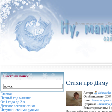
Главная
→
Детские веселые стихи
→
Ст
Быстрый поиск
Стихи про Диму
Автор:
aleksashka
Главная
Опубликовано:
2667 
Первый год малыша
Блог:
Копилка детски
От 1 года до 2-х
Рубрика:
Стихи про д
Детские веселые стихи
Редактировалось:
4 р
Игрушки своими руками
Детские забавные стихи про мальч