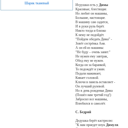
Шарик тканевый
Игрушки есть у
Димы
Красивые, блестящие.
Но любит он машины,
Большие, настоящие.
В машину сам садится,
И в руки руль берёт.
Никто тогда и близко
К нему не подойдёт.
“Пойдем обедать Дима” -
Зовёт сестрёнка Аня.
А он ей из машины:
“Не буду – очень занят.“
Не нужен ему завтрак,
Обед ему не нужен.
Когда он за баранкой,
То подождёт и ужин.
Педали нажимает,
Кивает головой.
Ключи в панель вставляет -
Он лучший рулевой.
Но в день рожденья Дима
(Пошёл нам третий год!)
Забросил все машины,
Влюбился в самолёт.
С. Бедрий
Дедушка берёт кастрюлю:
"К нам приедет впук
Димуля
.