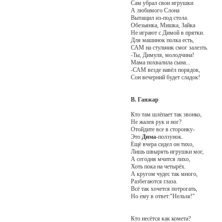
Сам убрал свои игрушки
А любимого Слона
Вытащил из-под стола.
Обезьянка, Мишка, Зайка
Не играют с Димой в прятки.
Для машинок полка есть,
САМ на стульчик смог залезть.
-Ты, Димуля, молодчина!
Мама похвалила сына...
-САМ везде навёл порядок,
Сон вечерний будет сладок!
В. Ганжар
Кто там шлёпает так звонко,
Не жалея рук и ног?
Отойдите все в сторонку-
Это
Дима
-ползунок.
Ещё вчера сидел он тихо,
Лишь швырять игрушки мог,
А сегодня мчится лихо,
Хоть пока на четырёх.
А кругом чудес так много,
Разбегаются глаза.
Всё так хочется потрогать,
Но ему в ответ:"Нельзя!"
Кто несётся как комета?