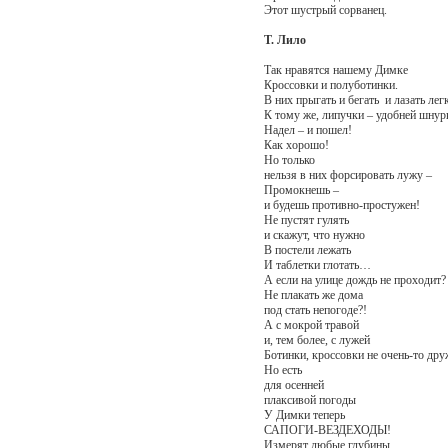
Этот шустрый сорванец.
Т. Лило
Так нравятся нашему Димке
Кроссовки и полуботинки.
В них прыгать и бегать и лазать легк
К тому же, липучки – удобней шнур
Надел – и пошел!
Как хорошо!
Но только
нельзя в них форсировать лужу –
Промокнешь –
и будешь противно-простужен!
Не пустят гулять
и скажут, что нужно
В постели лежать
И таблетки глотать…
А если на улице дождь не проходит?
Не плакать же дома
под стать непогоде?!
А с мокрой травой
и, тем более, с лужей
Ботинки, кроссовки не очень-то дру
Но есть
для осенней
плаксивой погоды
У Димки теперь
САПОГИ-ВЕЗДЕХОДЫ!
Измерят любые глубины