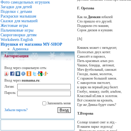
Фото самодельных игрушек
Загадки для детей
Г. Орехова
Поделки с детьми
Раскраски малышам
Как на
Димкин
юбилей
Сказки для малышей
Сто пришло его друзей.
Жестовые игры
Подарили сто машин,
Сорок дисков и кувшин.
Пальчиковые игры
Скороговорки детям
[/b]
Worksheets English
Игрушки от магазина MY-SHOP
Книжек может с пятьдесят,
Админка
Полосатых двух котят.
Авторизация
Самолёт и паровоз,
Пять красивых алых роз.
Чашки, блюдца, автомат,
Вход через социальную сеть:
Мяч футбольный, самокат.
Гвозди, лыжи, молоток,
С гаражом большой замок.
Вход через
numama.ru
:
С наворотом пистолет,
Логин:
в цирк на первый ряд билет.
Глобус, мишку, скейт, альбом,
Пароль:
Классный вЕлик в золотом.
Всё сложили на кровать,
Запомнить меня
Где же Димка будет спать?
Забыли пароль?
Т.Второва
Солнце плавит снег и лёд -
В нашем парке ледоход!
- Впереди по курсу льдина!