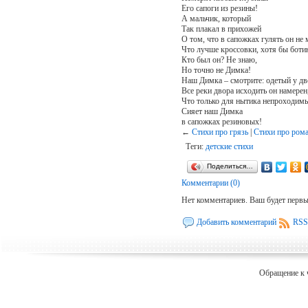
Его сапоги из резины!
А мальчик, который
Так плакал в прихожей
О том, что в сапожках гулять он не 
Что лучше кроссовки, хотя бы бот
Кто был он? Не знаю,
Но точно не Димка!
Наш Димка – смотрите: одетый у дв
Все реки двора исходить он намерен
Что только для нытика непроходи
Сияет наш Димка
в сапожках резиновых!
←
Стихи про грязь
|
Стихи про ром
Теги:
детские стихи
Поделиться…
Комментарии (0)
Нет комментариев. Ваш будет перв
Добавить комментарий
RSS
Обращение к 