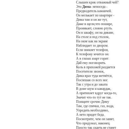
Слышен крик отважный чей?
Это
Дима
- непоседа -
Предводитель каманчей.
Он мелькает по квартире -
Дима там и он же тут,
Даже в щели,что пошире,
Проникает, словно ртуть.
Он в шкафу, он на диване,
На столе и под столом,
На окне как на экране
Наблюдает зо двором.
Если звякнет телефон,
К телефону мчится он.
А в глазах азарт горит:
Дай ему поговорить.
Коль в прихожей раздается
Посетителя звонок,
Дима враз туда метнётся,
Поспешая со всех ног.
Так с утра и до заката
В доме шум и кавардак,
А притихнет вдруг когда-то,
Значит что-то тут не так.
Поищите срочно Диму
Там, где спички, газ, вода,
Упредить необходимо,
А нето придет беда.
Посмотрите, чем он занят,
Что придумал, наконец.
Просто так сидеть не станет