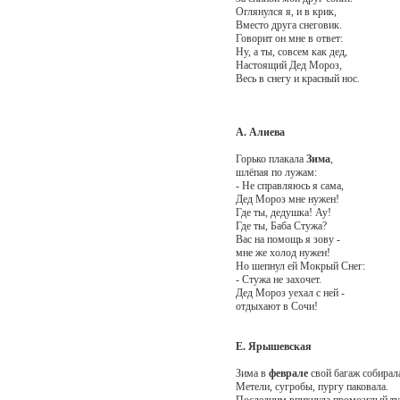
Оглянулся я, и в крик,
Вместо друга снеговик.
Говорит он мне в ответ:
Ну, а ты, совсем как дед,
Настоящий Дед Мороз,
Весь в снегу и красный нос.
А. Алиева
Горько плакала
Зима
,
шлёпая по лужам:
- Не справляюсь я сама,
Дед Мороз мне нужен!
Где ты, дедушка! Ау!
Где ты, Баба Стужа?
Вас на помощь я зову -
мне же холод нужен!
Но шепнул ей Мокрый Снег:
- Стужа не захочет.
Дед Мороз уехал с ней -
отдыхают в Сочи!
Е. Ярышевская
Зима в
феврале
свой багаж собирал
Метели, сугробы, пургу паковала.
Последним впихнула промозглый ту