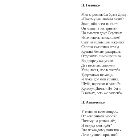
Н. Головко
Мне спросить бы брата Диму:
«Почему мы любим
зиму
?
Знаю, обо всем на свете
Он читает в интернете».
Но смеется друг Сережка:
«Все ответы за окошком!
Снег на солнышке искрится
Словно сказочная птица
Крылья белые раскрыла,
Отдохнуть зимой решила.
Во дворе у карусели
Два веселых спаниеля.
Уши, лапы, нос в снегу!»
Удержаться не могу:
«Ну-ка, где моя ушанка,
Шуба, варежки и санки?»
Крикнул Дима: «Не беги
В тапках, есть же сапоги!»
Н. Ананченко
У меня ко всем вопрос:
От чего
зимой
мороз?
Почему на речках лёд,
И откуда снег идёт?
Это ж каждому понятно -
Лето лучше и приятней.