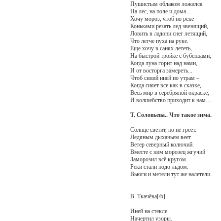
Пушистым облаком ложился
На лес, на поле и дома…
Хочу мороз, чтоб по реке
Коньками резать лед звенящий,
Ловить в ладони снег летящий,
Что легче пуха на руке.
Еще хочу в санях лететь,
На быстрой тройке с бубенцами,
Когда луна горит над нами,
И от восторга замереть...
Чтоб синий иней по утрам –
Когда сияет все как в сказке,
Весь мир в серебряной окраске,
И волшебство приходит к нам…
Т. Соловьева.. Что такое зима.
Солнце светит, но не греет.
Ледяным дыханьем веет
Ветер северный колючий.
Вместе с ним морозец жгучий
Заморозил всё кругом.
Реки стали подо льдом.
Вьюги и метели тут же налетели.
В. Ткачёва[/b]
Иней на стекле
Начертил узоры.