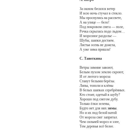
За окном бесился ветер
И всю ночь стучал в стекло.
Мы проснулись на рассвете,
А на улице — бело!
Под покровом снега — поле,
Речка скрылась подо льдом…
И морозное раздолье —
Шубы, шапки достаем.
Листья осень не дожгла,
А уже зима пришла!
С. Тавоткина
Ветры зимние завоют,
Белым пухом землю скроют,
И от лютого мороза
Станут белыми берёзы.
Липы, тополи и клёны
В белых шапках серебрённых.
Кто стоит, одетый в шубу?
Хорошо под снегом дубу.
Только ёлки зелены,
Будто нет для них
зимы
.
Но и их под белой ватой
От мороза снег запрятал.
Чем сильней мороз и злее,
Тем деревья всё белее.