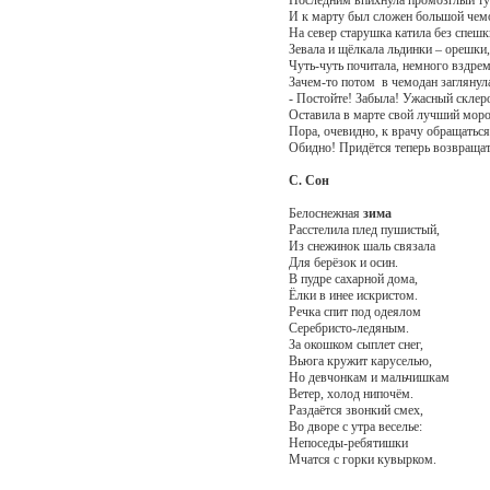
И к марту был сложен большой чем
На север старушка катила без спешк
Зевала и щёлкала льдинки – орешки,
Чуть-чуть почитала, немного вздрем
Зачем-то потом в чемодан заглянул
- Постойте! Забыла! Ужасный склер
Оставила в марте свой лучший моро
Пора, очевидно, к врачу обращаться
Обидно! Придётся теперь возвращат
С. Сон
Белоснежная
зима
Расстелила плед пушистый,
Из снежинок шаль связала
Для берёзок и осин.
В пудре сахарной дома,
Ёлки в инее искристом.
Речка спит под одеялом
Серебристо-ледяным.
За окошком сыплет снег,
Вьюга кружит каруселью,
Но девчонкам и мальчишкам
Ветер, холод нипочём.
Раздаётся звонкий смех,
Во дворе с утра веселье:
Непоседы-ребятишки
Мчатся с горки кувырком.