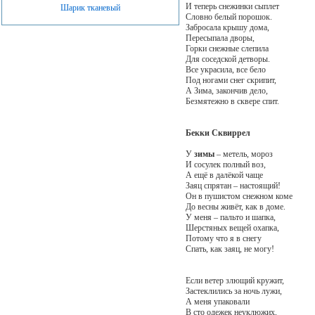
И теперь снежинки сыплет
Шарик тканевый
Словно белый порошок.
Забросала крышу дома,
Пересыпала дворы,
Горки снежные слепила
Для соседской детворы.
Все украсила, все бело
Под ногами снег скрипит,
А Зима, закончив дело,
Безмятежно в сквере спит.
Бекки Сквиррел
У
зимы
– метель, мороз
И сосулек полный воз,
А ещё в далёкой чаще
Заяц спрятан – настоящий!
Он в пушистом снежном коме
До весны живёт, как в доме.
У меня – пальто и шапка,
Шерстяных вещей охапка,
Потому что я в снегу
Спать, как заяц, не могу!
Если ветер злющий кружит,
Застеклились за ночь лужи,
А меня упаковали
В сто одежек неуклюжих,