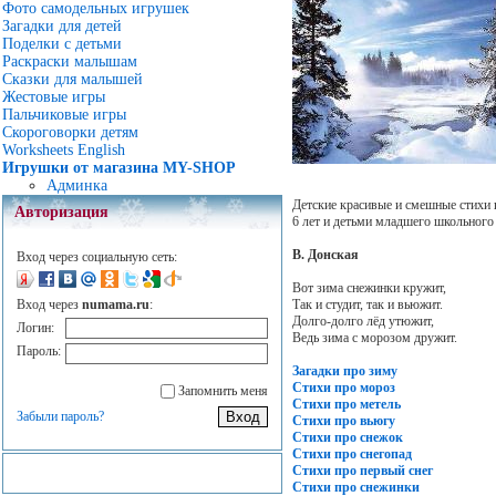
Фото самодельных игрушек
Загадки для детей
Поделки с детьми
Раскраски малышам
Сказки для малышей
Жестовые игры
Пальчиковые игры
Скороговорки детям
Worksheets English
Игрушки от магазина MY-SHOP
Админка
Детские красивые и смешные стихи 
Авторизация
6 лет и детьми младшего школьного 
В. Донская
Вход через социальную сеть:
Вот зима снежинки кружит,
Так и студит, так и вьюжит.
Вход через
numama.ru
:
Долго-долго лёд утюжит,
Логин:
Ведь зима с морозом дружит.
Пароль:
Загадки про зиму
Стихи про мороз
Запомнить меня
Стихи про метель
Забыли пароль?
Стихи про вьюгу
Стихи про снежок
Стихи про снегопад
Стихи про первый снег
Стихи про снежинки