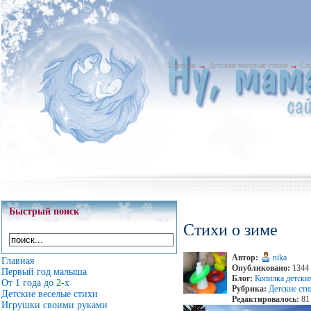
Главная
→
Детские веселые стихи
→
Ст
Быстрый поиск
Стихи о зиме
Автор:
nika
Главная
Опубликовано:
1344 
Первый год малыша
Блог:
Копилка детски
От 1 года до 2-х
Рубрика:
Детские сти
Детские веселые стихи
Редактировалось:
81 
Игрушки своими руками