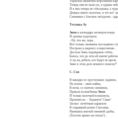
Украсила окошечки морозными кар
Теперь они не окна уж, а чудные пей
И в них теперь не стёклышки, а чуд
Деньки сияют сказочно, и это всё 
Снежинки с блеском звёздочек - цар
Тетушка Ау
Зима
в календарь заглянула вчера
И громко вздохнула:
- Ну, что же, пора...
Вот только снежинок последнюю ст
Построю в шеренгу и пересчитаю...
Достала Зима леденцовые счёты...
Боюсь, что до лета ей хватит работы
А ну-ка, ребята, кто будет не прочь
Зиме в этом деле немного помочь?!
С. Сон
В накидке из хрустальных льдинок,
На платье – инея кайма,
В ночи, со свитою снежинок,
Пришла волшебница
Зима
.
И только палочкой взмахнула,
Произнесла: - Буранум! Снык!
Застыл почётным караулом
В старинной шляпе Снеговик.
Наевшись мягкой снежной сдобы,
(Толстея прямо на глазах!) -