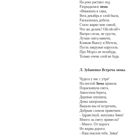
На реке растаял лед.
Разрыдалася
зима
:
«Виновата я сама,
Весь декабрь я злой была,
Раскалилась добела.
Стало жарко мне самой,
Что же делать? Ой-ой-ой!»
Вытри слезы, не грусти,
Лучше снега намети,
Кликни Вьюгу и Метель,
Пусть закружат карусель.
Про Мороз не позабудь,
Только очень злой не будь.
Л. Зубаненко
Встреча зимы.
Чудеса у нас с утра!
На постой
Зима
пришла.
Пораскинула снега,
Замостила берега,
Деревья опушила,
Дома запорошила.
Вышли мы её встречать,
Добрым словом привечать:
- Здравствуй, матушка Зима!
Много ль снегу принесла?
- Много. От порога
Не видна дорога.
- Наш поклон тебе, Зима!