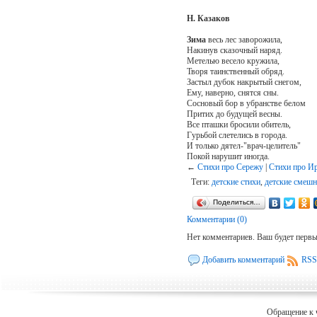
Н. Казаков
Зима
весь лес заворожила,
Накинув сказочный наряд.
Метелью весело кружила,
Творя таинственный обряд.
Застыл дубок накрытый снегом,
Ему, наверно, снятся сны.
Сосновый бор в убранстве белом
Притих до будущей весны.
Все пташки бросили обитель,
Гурьбой слетелись в города.
И только дятел-"врач-целитель"
Покой нарушит иногда.
←
Стихи про Сережу
|
Стихи про И
Теги:
детские стихи
,
детские смешн
Поделиться…
Комментарии (0)
Нет комментариев. Ваш будет перв
Добавить комментарий
RSS
Обращение к 