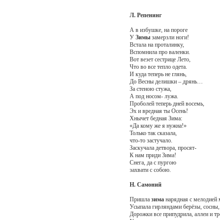
Л. Репенинг
А в избушке, на пороге
У
Зимы
замерзли ноги!
Встала на проталинку,
Вспомнила про валенки.
Вот везет сестрице Лето,
Что во все тепло одета.
И куда теперь не глянь,
До Весны делишки – дрянь…
За стеною стужа,
А под носом- лужа.
Проболей теперь дней восемь,
Эх и вредная ты Осень!
Хнычет бедная Зима:
«Да кому же я нужна!»
Только так сказала,
что-то застучало.
Заскучала детвора, просят-
К нам приди Зима!
Снега, да с пургою
захвати с собою.
Н. Самоний
Пришла
зима
нарядная с мелодией 
Усыпала гирляндами берёзы, сосны, 
Дорожки все припудрила, аллеи и тр