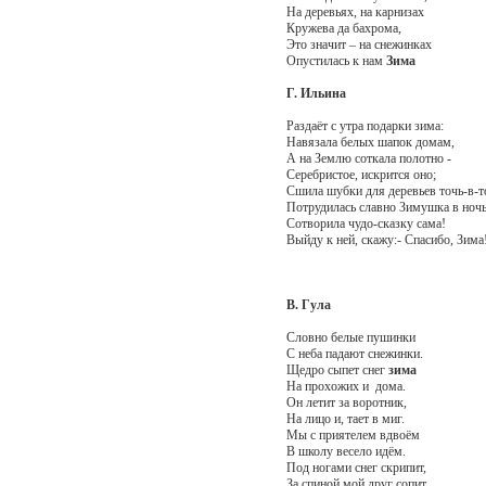
На деревьях, на карнизах
Кружева да бахрома,
Это значит – на снежинках
Опустилась к нам
Зима
Г. Ильина
Раздаёт с утра подарки зима:
Навязала белых шапок домам,
А на Землю соткала полотно -
Серебристое, искрится оно;
Сшила шубки для деревьев точь-в-т
Потрудилась славно Зимушка в ночь
Сотворила чудо-сказку сама!
Выйду к ней, скажу:- Спасибо, Зима
В. Гула
Словно белые пушинки
С неба падают снежинки.
Щедро сыпет снег
зима
На прохожих и дома.
Он летит за воротник,
На лицо и, тает в миг.
Мы с приятелем вдвоём
В школу весело идём.
Под ногами снег скрипит,
За спиной мой друг сопит.