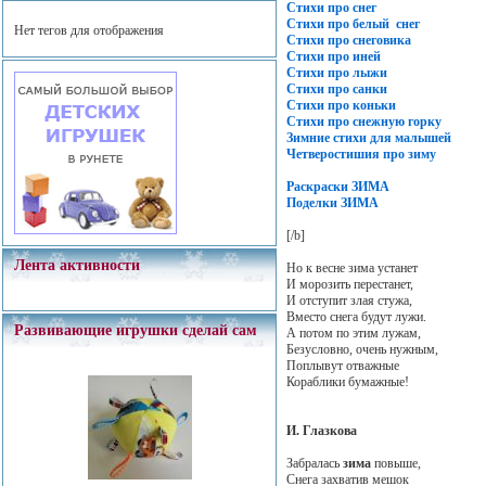
Стихи про снег
Стихи про белый снег
Нет тегов для отображения
Стихи про снеговика
Стихи про иней
Стихи про лыжи
Стихи про санки
Стихи про коньки
Стихи про снежную горку
Зимние стихи для малышей
Четверостишия про зиму
Раскраски ЗИМА
Поделки ЗИМА
[/b]
Лента активности
Но к весне зима устанет
И морозить перестанет,
И отступит злая стужа,
Вместо снега будут лужи.
Развивающие игрушки сделай сам
А потом по этим лужам,
Безусловно, очень нужным,
Поплывут отважные
Кораблики бумажные!
И. Глазкова
Забралась
зима
повыше,
Снега захватив мешок