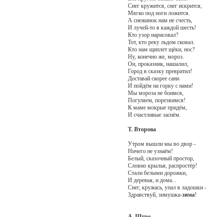
Снег кружится, снег искрится,
Мягко под ноги ложится.
А снежинок нам не счесть,
И лучей-то в каждой шесть!
Кто узор нарисовал?
Toт, кто реку льдом сковал.
Кто нам щиплет щёки, нос?
Ну, конечно же, мороз.
Он, проказник, нашалил,
Город в сказку превратил!
Доставай скорее сани
И пойдём на горку с нами!
Мы мороза не боимся,
Погуляем, порезвимся!
К маме мокрые придём,
И счастливые заснём.
Т. Второва
Утром вышли мы во двор -
Ничего не узнаём!
Белый, сказочный простор,
Словно крылья, распростёр!
Стали белыми дорожки,
И деревья, и дома...
Снег, кружась, упал в ладошки -
Здравствуй, зимушка-
зима
!
А. Штро