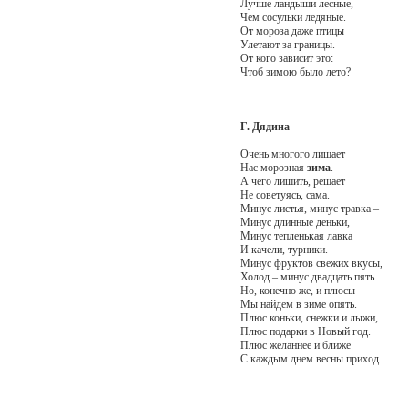
Лучше ландыши лесные,
Чем сосульки ледяные.
От мороза даже птицы
Улетают за границы.
От кого зависит это:
Чтоб зимою было лето?
Г. Дядина
Очень многого лишает
Нас морозная
зима
.
А чего лишить, решает
Не советуясь, сама.
Минус листья, минус травка –
Минус длинные деньки,
Минус тепленькая лавка
И качели, турники.
Минус фруктов свежих вкусы,
Холод – минус двадцать пять.
Но, конечно же, и плюсы
Мы найдем в зиме опять.
Плюс коньки, снежки и лыжи,
Плюс подарки в Новый год.
Плюс желаннее и ближе
С каждым днем весны приход.