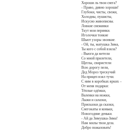
Хороши ль твои снега?
- Право, дивно хороши!
Глубоки, чисты, свежи,
Холодны, пушисты,
Искусно живописны.
Ловкие снежинки
Ткут мои перинки.
Иголочки тонкие
Шьют узоры звонкие.
- Ой, ты, матушка Зима,
Ты кого с собой взяла?
- Вьюги да метели
Со мной прилетели,
Щеглы, свиристели
Всю дорогу пели,
Дед Мороз трескучий
На прицеп взял тучи.
С ним в коробках ярких –
От меня подарки:
Тёплые одёжки,
Валенки на ножки,
Лыжи и салазки,
Присказки да сказки,
Снегокаты и коньки,
Новогодние деньки.
- Ай да Зимушка-Зима!
Нам милы твои дела.
Добро пожаловать!