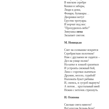
В мягком серебре
Кошки и заборы,
Люди и дома,
Фонари, бульвары…
Дворники метут
Грустно тротуары.
И ворчат под нос:
"Прохудилось небо!"
Зимушка-
зима
Засыпает снегом.
М. Новицкая
Снег на солнышке искрится
Серебристым полотном!
Нам с друзьями не сидится –
Дел на улице полно!
На катке в хоккей сразиться
И устроить снежный бой,
Лихо с горочки скатиться
Дружно, весело, гурьбой!
Наломать букет рябины
И, смеясь, в сугроб нырнуть!
А потом... хрустальный иней
Нежно с веточек стряхнуть.
И. Осипова
Сколько снега намело!
Всё кругом белым-бело!