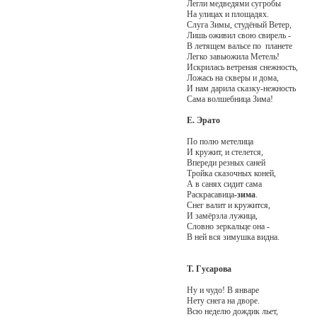
Легли медведями сугробы
На улицах и площадях.
Слуга Зимы, студёный Ветер,
Лишь оживил свою свирель -
В летящем вальсе по планете
Легко завьюжила Метель!
Искрилась ветреная снежность,
Ложась на скверы и дома,
И нам дарила сказку-нежность
Сама волшебница Зима!
Е. Эрато
По полю метелица
И кружит, и стелется,
Впереди резных саней
Тройка сказочных коней,
А в санях сидит сама
Раскрасавица-
зима
.
Снег валит и кружится,
И замёрзла лужица,
Словно зеркальце она -
В ней вся зимушка видна.
Т. Гусарова
Ну и чудо! В январе
Нету снега на дворе.
Всю неделю дождик льет,