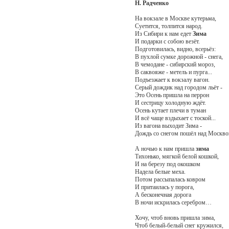
Н. Радченко
На вокзале в Москве кутерьма,
Суетится, толпится народ.
Из Сибири к нам едет
Зима
И подарки с собою везёт.
Подготовилась, видно, всерьёз:
В пухлой сумке дорожной - снега,
В чемодане - сибирский мороз,
В саквояже - метель и пурга...
Подъезжает к вокзалу вагон.
Серый дождик над городом льёт -
Это Осень пришла на перрон
И сестрицу холодную ждёт.
Осень кутает плечи в туман
И всё чаще вздыхает с тоской...
Из вагона выходит Зима -
Дождь со снегом пошёл над Москво
А ночью к нам пришла
зима
Тихонько, мягкой белой кошкой,
И на березу под окошком
Надела белые меха.
Потом рассыпалась ковром
И притаилась у порога,
А бесконечная дорога
В ночи искрилась серебром…
Хочу, чтоб вновь пришла зима,
Чтоб белый-белый снег кружился,