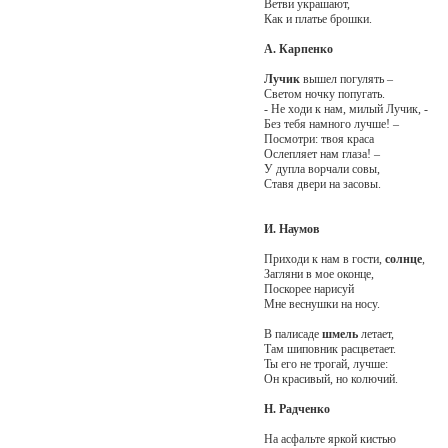
Ветви украшают,
Как и платье брошки.
А. Карпенко
Лучик
вышел погулять –
Светом ночку попугать.
- Не ходи к нам, милый Лучик, -
Без тебя намного лучше! –
Посмотри: твоя краса
Ослепляет нам глаза! –
У дупла ворчали совы,
Ставя двери на засовы.
И. Наумов
Приходи к нам в гости,
солнце
,
Загляни в мое оконце,
Поскорее нарисуй
Мне веснушки на носу.
В палисаде
шмель
летает,
Там шиповник расцветает.
Ты его не трогай, лучше:
Он красивый, но колючий.
Н. Радченко
На асфальте яркой кистью