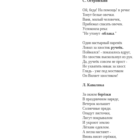
С. Островский
Ой, беда! На помощь! в речке
Тонут белые овечки.
Ваня, милый человечек,
Прибежал спасать овечек.
Успокоила река:
"Не утонут -
облака
."
Один настырный паренёк
Ловил за хвостик
ручеёк.
Поймался! - показалось вдруг,
Но хвостик выскользнул из рук.
Да, ручеёк совсем не прост -
Не ухватить никак за хвост.
Глядь - уже под мостиком
Он Виляет хвостиком!
Л. Каваляка
За окном
берёзки
В праздничном наряде,
Ветерок колышет
Солнечные пряди.
Опадут листочки,
Лягут покрывалом
И укроют землю
Лёгким одеялом.
А весна настанет -
Вновь висят серёжки,