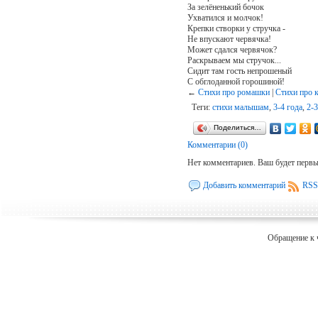
За зелёненький бочок
Ухватился и молчок!
Крепки створки у стручка -
Не впускают червячка!
Может сдался червячок?
Раскрываем мы стручок...
Сидит там гость непрошеный
С обглоданной горошиной!
←
Стихи про ромашки
|
Стихи про 
Теги:
стихи малышам
,
3-4 года
,
2-3
Поделиться…
Комментарии (0)
Нет комментариев. Ваш будет перв
Добавить комментарий
RSS
Обращение к 