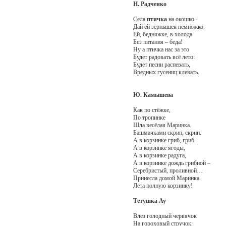
Н. Радченко
Села
птичка
на окошко -
Дай ей зёрнышек немножко.
Ей, бедняжке, в холода
Без питания – беда!
Ну а птичка нас за это
Будет радовать всё лето:
Будет песни распевать,
Вредных гусениц клевать.
Ю. Камышева
Как по стёжке,
По тропинке
Шла весёлая Маринка.
Башмачками скрип, скрип.
А в корзинке гриб, гриб.
А в корзинке ягоды,
А в корзинке радуга,
А в корзинке дождь грибной –
Серебристый, проливной…
Принесла домой Маринка.
Лета полную корзинку!
Тетушка Ау
Влез голодный червячок
На гороховый стручок.