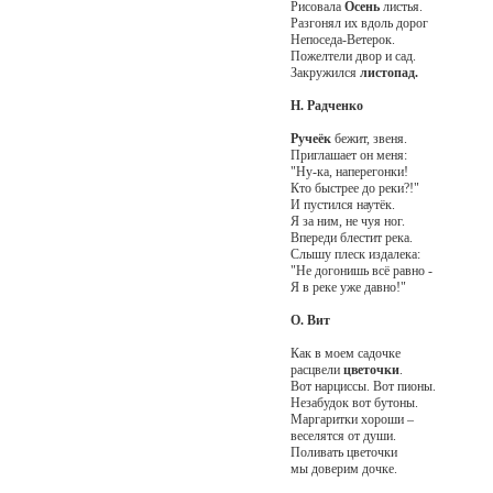
Рисовала
Осень
листья.
Разгонял их вдоль дорог
Непоседа-Ветерок.
Пожелтели двор и сад.
Закружился
листопад.
Н. Радченко
Ручеёк
бежит, звеня.
Приглашает он меня:
"Ну-ка, наперегонки!
Кто быстрее до реки?!"
И пустился наутёк.
Я за ним, не чуя ног.
Впереди блестит река.
Слышу плеск издалека:
"Не догонишь всё равно -
Я в реке уже давно!"
О. Вит
Как в моем садочке
расцвели
цветочки
.
Вот нарциссы. Вот пионы.
Незабудок вот бутоны.
Маргаритки хороши –
веселятся от души.
Поливать цветочки
мы доверим дочке.