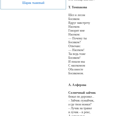
Шарик тканевый
Т. Томпакова
Шел я лесом
Босиком.
Вдруг навстречу
Насеком.
Говорит мне
Насеком:
— Почему ты
Босиком?
Отвечаю:
— Насеком!
Ты ведь тоже
Босиком!
И пошли мы
С насекомом
Оба вместе
Босикомом.
А. Алферова
Солнечный зайчик
бежал по дорожке...
– Зайчик-лужайчик,
а где твои ножки?
– Лучик на травке
и лучик – в реке,
А остальные –