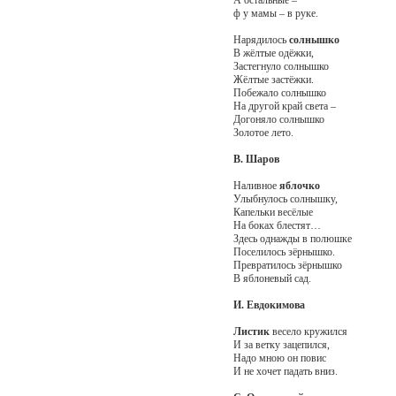
ф у мамы – в руке.
Нарядилось
солнышко
В жёлтые одёжки,
Застегнуло солнышко
Жёлтые застёжки.
Побежало солнышко
На другой край света –
Догоняло солнышко
Золотое лето.
В. Шаров
Наливное
яблочко
Улыбнулось солнышку,
Капельки весёлые
На боках блестят…
Здесь однажды в полюшке
Поселилось зёрнышко.
Превратилось зёрнышко
В яблоневый сад.
И. Евдокимова
Листик
весело кружился
И за ветку зацепился,
Надо мною он повис
И не хочет падать вниз.