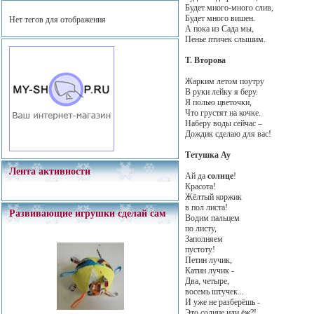
Будет много-много слив,
Будет много вишен.
Нет тегов для отображения
А пока из Сада мы,
Пенье птичек слышим.
Т. Второва
Жарким летом поутру
В руки лейку я беру.
Я полью цветочки,
Что грустят на кочке.
Наберу воды сейчас –
Дождик сделаю для вас!
Тетушка Ау
Лента активности
Ай да
солнце
!
Красота!
Жёлтый коржик
в пол листа!
Развивающие игрушки сделай сам
Водим пальцем
по листу,
Заполняем
пустоту!
Петин лучик,
Катин лучик -
Два, четыре,
восемь штучек...
И уже не разберёшь -
Это солнце или ёж?!