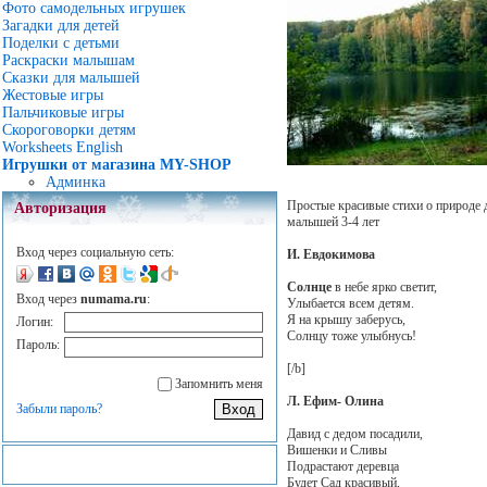
Фото самодельных игрушек
Загадки для детей
Поделки с детьми
Раскраски малышам
Сказки для малышей
Жестовые игры
Пальчиковые игры
Скороговорки детям
Worksheets English
Игрушки от магазина MY-SHOP
Админка
Простые красивые стихи о природе 
Авторизация
малышей 3-4 лет
Вход через социальную сеть:
И. Евдокимова
Солнце
в небе ярко светит,
Вход через
numama.ru
:
Улыбается всем детям.
Я на крышу заберусь,
Логин:
Солнцу тоже улыбнусь!
Пароль:
[/b]
Запомнить меня
Л. Ефим- Олина
Забыли пароль?
Давид с дедом посадили,
Вишенки и Сливы
Подрастают деревца
Будет Сад красивый,