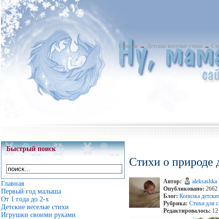
Главная
→
Детские веселые стихи
→
Ст
Быстрый поиск
Стихи о природе
Автор:
aleksashka
Главная
Опубликовано:
2662 
Первый год малыша
Блог:
Копилка детски
От 1 года до 2-х
Рубрика:
Стихи для 
Детские веселые стихи
Редактировалось:
12 
Игрушки своими руками