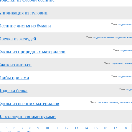
Аппликация из пуговиц
Теги:
поделки о
Осенние листья из бумаги
Теги:
поделки осенние
,
поделки жив
Овечка из желудей
Теги:
поделки 
Куклы из природных материалов
Теги:
поделки с мал
Ежик из листьев
Теги:
поделки о
Грибы оригами
Теги:
поде
Поделка белка
Теги:
поделки осенние
,
поделки 
Куклы из осенних материалов
На хэллоуин своими руками
5
6
7
8
9
10
11
12
13
14
15
16
17
18