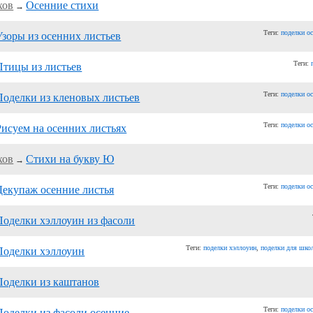
хов
Осенние стихи
→
Теги:
поделки о
Узоры из осенних листьев
Теги:
Птицы из листьев
Теги:
поделки о
Поделки из кленовых листьев
Теги:
поделки о
Рисуем на осенних листьях
хов
Стихи на букву Ю
→
Теги:
поделки о
Декупаж осенние листья
Поделки хэллоуин из фасоли
Теги:
поделки хэллоуин
,
поделки для шко
Поделки хэллоуин
Поделки из каштанов
Теги:
поделки о
Поделки из фасоли осенние