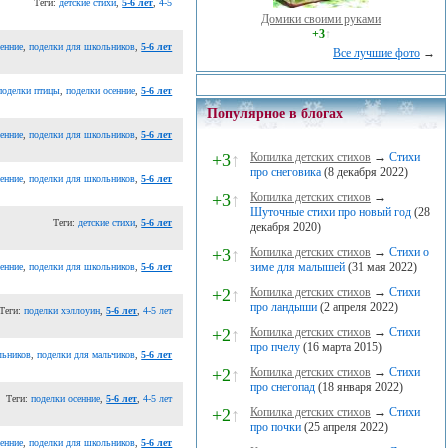
Теги:
детские стихи
,
5-6 лет
,
4-5
Домики своими руками
+3
↑
сенние
,
поделки для школьников
,
5-6 лет
Все лучшие фото
→
поделки птицы
,
поделки осенние
,
5-6 лет
Популярное в блогах
сенние
,
поделки для школьников
,
5-6 лет
+3
↑
Копилка детских стихов
→
Стихи
про снеговика
(8 декабря 2022)
сенние
,
поделки для школьников
,
5-6 лет
+3
↑
Копилка детских стихов
→
Шуточные стихи про новый год
(28
Теги:
детские стихи
,
5-6 лет
декабря 2020)
+3
↑
Копилка детских стихов
→
Стихи о
зиме для малышей
(31 мая 2022)
сенние
,
поделки для школьников
,
5-6 лет
+2
↑
Копилка детских стихов
→
Стихи
про ландыши
(2 апреля 2022)
Теги:
поделки хэллоуин
,
5-6 лет
,
4-5 лет
+2
↑
Копилка детских стихов
→
Стихи
про пчелу
(16 марта 2015)
льников
,
поделки для мальчиков
,
5-6 лет
+2
↑
Копилка детских стихов
→
Стихи
про снегопад
(18 января 2022)
Теги:
поделки осенние
,
5-6 лет
,
4-5 лет
+2
↑
Копилка детских стихов
→
Стихи
про почки
(25 апреля 2022)
сенние
,
поделки для школьников
,
5-6 лет