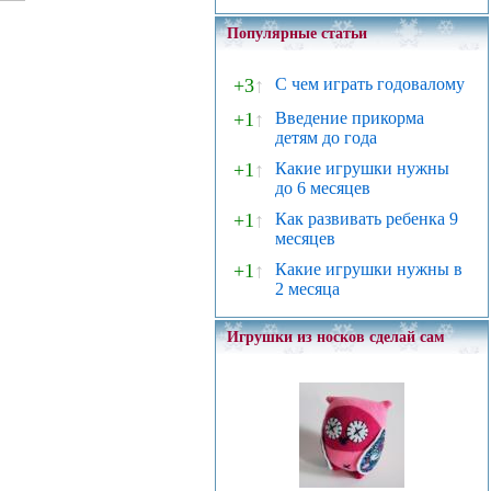
Популярные статьи
+3
↑
С чем играть годовалому
+1
↑
Введение прикорма
детям до года
+1
↑
Какие игрушки нужны
до 6 месяцев
+1
↑
Как развивать ребенка 9
месяцев
+1
↑
Какие игрушки нужны в
2 месяца
Игрушки из носков сделай сам