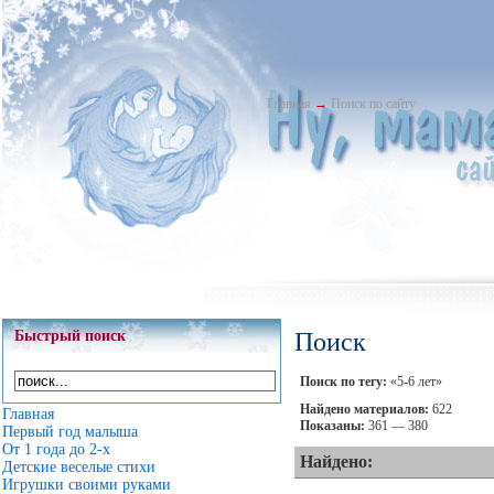
Главная
→
Поиск по сайту
Быстрый поиск
Поиск
Поиск по тегу:
«5-6 лет»
Найдено материалов:
622
Главная
Показаны:
361 — 380
Первый год малыша
От 1 года до 2-х
Найдено:
Детские веселые стихи
Игрушки своими руками