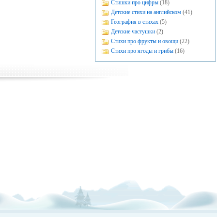
Стишки про цифры
(18)
Детские стихи на английском
(41)
География в стихах
(5)
Детские частушки
(2)
Стихи про фрукты и овощи
(22)
Стихи про ягоды и грибы
(16)