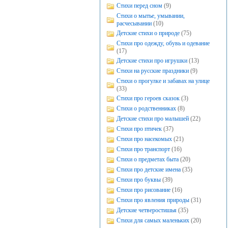
Стихи перед сном
(9)
Стихи о мытье, умывании,
расчесывании
(10)
Детские стихи о природе
(75)
Стихи про одежду, обувь и одевание
(17)
Детские стихи про игрушки
(13)
Стихи на русские праздники
(9)
Стихи о прогулке и забавах на улице
(33)
Стихи про героев сказок
(3)
Стихи о родственниках
(8)
Детские стихи про малышей
(22)
Стихи про птичек
(37)
Стихи про насекомых
(21)
Стихи про транспорт
(16)
Стихи о предметах быта
(20)
Стихи про детские имена
(35)
Стихи про буквы
(39)
Стихи про рисование
(16)
Стихи про явления природы
(31)
Детские четверостишья
(35)
Стихи для самых маленьких
(20)