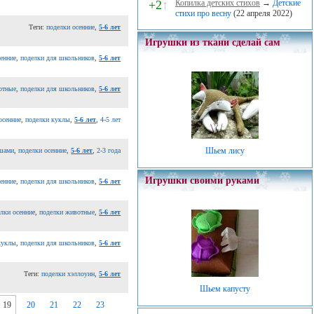
+2
↑
Копилка детских стихов
→
Детские
стихи про весну
(22 апреля 2022)
Теги:
поделки осенние
,
5-6 лет
Игрушки из ткани сделай сам
сенние
,
поделки для школьников
,
5-6 лет
отные
,
поделки для школьников
,
5-6 лет
осенние
,
поделки куклы
,
5-6 лет
,
4-5 лет
Шьем лису
ышами
,
поделки осенние
,
5-6 лет
,
2-3 года
Игрушки своими руками
сенние
,
поделки для школьников
,
5-6 лет
лки осенние
,
поделки животные
,
5-6 лет
куклы
,
поделки для школьников
,
5-6 лет
Теги:
поделки хэллоуин
,
5-6 лет
Шьем капусту
19
20
21
22
23