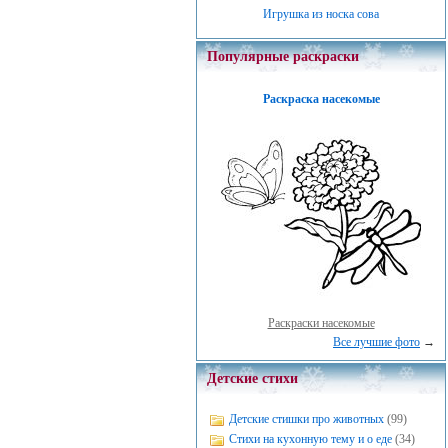
Игрушка из носка сова
Популярные раскраски
Раскраска насекомые
Раскраски насекомые
Все лучшие фото
→
Детские стихи
Детские стишки про животных
(99)
Стихи на кухонную тему и о еде
(34)