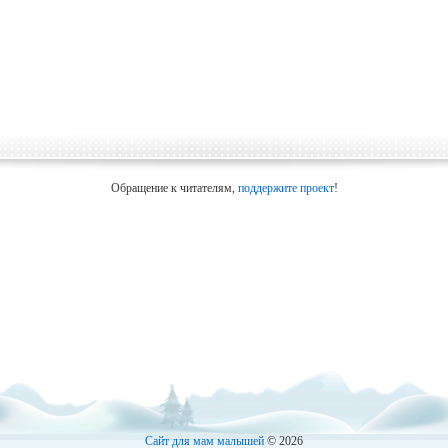
Обращение к читателям,
поддержите проект
!
Сайт для мам малышей
© 2026