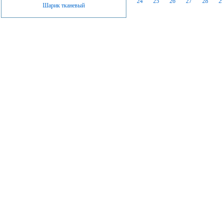
24
25
26
27
28
2
Шарик тканевый