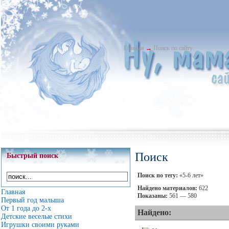
Главная
→
Поиск по сайту
Поиск
Быстрый поиск
Поиск по тегу:
«5-6 лет»
Найдено материалов:
622
Главная
Показаны:
561 — 580
Первый год малыша
От 1 года до 2-х
Найдено:
Детские веселые стихи
Игрушки своими руками