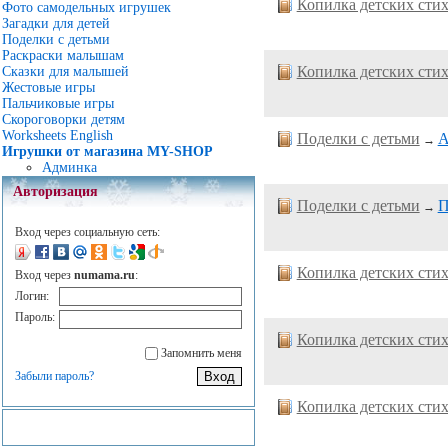
Копилка детских сти
Фото самодельных игрушек
Загадки для детей
Поделки с детьми
Раскраски малышам
Копилка детских сти
Сказки для малышей
Жестовые игры
Пальчиковые игры
Скороговорки детям
Worksheets English
Поделки с детьми
А
→
Игрушки от магазина MY-SHOP
Админка
Авторизация
Поделки с детьми
П
→
Вход через социальную сеть:
Копилка детских сти
Вход через
numama.ru
:
Логин:
Пароль:
Копилка детских сти
Запомнить меня
Забыли пароль?
Копилка детских сти