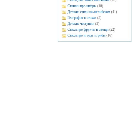
Стихи для самых маленьких
(20)
Стишки про цифры
(18)
Детские стихи на английском
(41)
География в стихах
(5)
Детские частушки
(2)
Стихи про фрукты и овощи
(22)
Стихи про ягоды и грибы
(16)