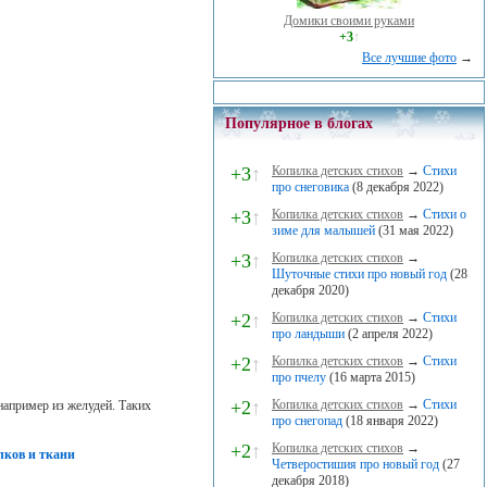
Домики своими руками
+3
↑
Все лучшие фото
→
Популярное в блогах
+3
↑
Копилка детских стихов
→
Стихи
про снеговика
(8 декабря 2022)
+3
↑
Копилка детских стихов
→
Стихи о
зиме для малышей
(31 мая 2022)
+3
↑
Копилка детских стихов
→
Шуточные стихи про новый год
(28
декабря 2020)
+2
↑
Копилка детских стихов
→
Стихи
про ландыши
(2 апреля 2022)
+2
↑
Копилка детских стихов
→
Стихи
про пчелу
(16 марта 2015)
+2
↑
Копилка детских стихов
→
Стихи
например из желудей. Таких
про снегопад
(18 января 2022)
+2
↑
Копилка детских стихов
→
лков и ткани
Четверостишия про новый год
(27
декабря 2018)