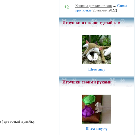
+2
↑
Копилка детских стихов
→
Стихи
про почки
(25 апреля 2022)
Игрушки из ткани сделай сам
Шьем лису
Игрушки своими руками
( две точки) и улыбку.
Шьем капусту