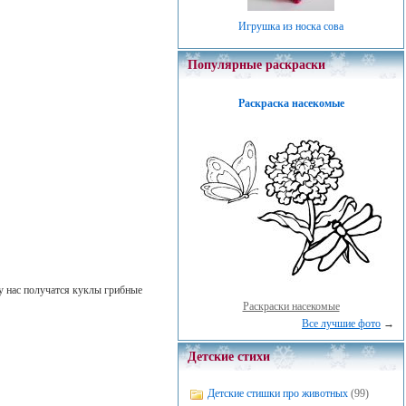
Игрушка из носка сова
Популярные раскраски
Раскраска насекомые
у нас получатся куклы грибные
Раскраски насекомые
Все лучшие фото
→
Детские стихи
Детские стишки про животных
(99)