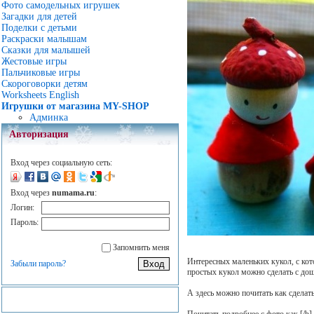
Фото самодельных игрушек
Загадки для детей
Поделки с детьми
Раскраски малышам
Сказки для малышей
Жестовые игры
Пальчиковые игры
Скороговорки детям
Worksheets English
Игрушки от магазина MY-SHOP
Админка
Авторизация
Вход через социальную сеть:
Вход через
numama.ru
:
Логин:
Пароль:
Запомнить меня
Интересных маленьких кукол, с кот
Забыли пароль?
простых кукол можно сделать с дош
А здесь можно почитать как сделат