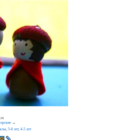
.ru
орские
→
уклы
,
5-6 лет
,
4-5 лет