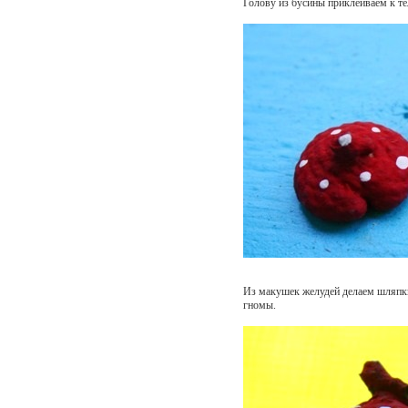
Голову из бусины приклеиваем к те
Из макушек желудей делаем шляпки 
гномы.