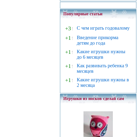
Популярные статьи
+3
↑
С чем играть годовалому
+1
↑
Введение прикорма
детям до года
+1
↑
Какие игрушки нужны
до 6 месяцев
+1
↑
Как развивать ребенка 9
месяцев
+1
↑
Какие игрушки нужны в
2 месяца
Игрушки из носков сделай сам