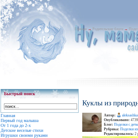
Главная
→
Родительские блоги
→
Подел
Быстрый поиск
Куклы из природ
Автор:
aleksashka
Главная
Опубликовано:
4739 
Первый год малыша
Блог:
Поделки с дет
От 1 года до 2-х
Рубрика:
Поделки из
Детские веселые стихи
Редактировалось:
2 
Игрушки своими руками