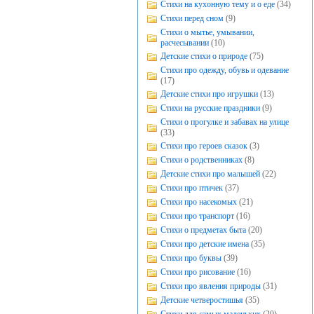
Стихи на кухонную тему и о еде
(34)
Стихи перед сном
(9)
Стихи о мытье, умывании,
расчесывании
(10)
Детские стихи о природе
(75)
Стихи про одежду, обувь и одевание
(17)
Детские стихи про игрушки
(13)
Стихи на русские праздники
(9)
Стихи о прогулке и забавах на улице
(33)
Стихи про героев сказок
(3)
Стихи о родственниках
(8)
Детские стихи про малышей
(22)
Стихи про птичек
(37)
Стихи про насекомых
(21)
Стихи про транспорт
(16)
Стихи о предметах быта
(20)
Стихи про детские имена
(35)
Стихи про буквы
(39)
Стихи про рисование
(16)
Стихи про явления природы
(31)
Детские четверостишья
(35)