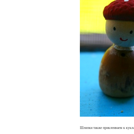
Шляпки также приклеиваем к кукла