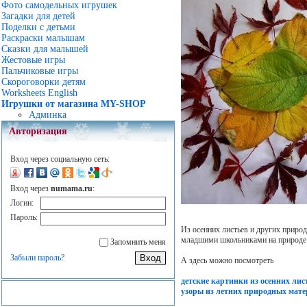
Фото самодельных игрушек
Загадки для детей
Поделки с детьми
Раскраски малышам
Сказки для малышей
Жестовые игры
Пальчиковые игры
Скороговорки детям
Worksheets English
Игрушки от магазина MY-SHOP
Админка
Авторизация
Вход через социальную сеть:
Вход через
numama.ru
:
Логин:
Пароль:
Из осенних листьев и других приро
младшими школьниками на природе 
Запомнить меня
Забыли пароль?
А здесь можно посмотреть
детские картинки из осенних лис
узоры из летних природных мат