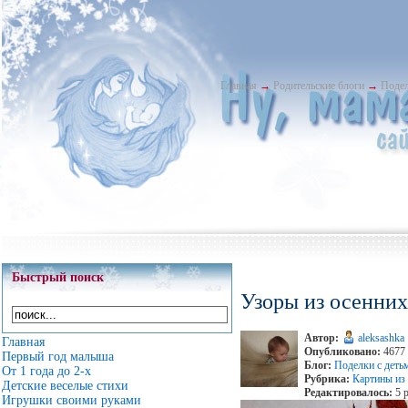
Главная
→
Родительские блоги
→
Подел
Быстрый поиск
Узоры из осенних
Автор:
aleksashka
Главная
Опубликовано:
4677 
Первый год малыша
Блог:
Поделки с деть
От 1 года до 2-х
Рубрика:
Картины из
Детские веселые стихи
Редактировалось:
5 р
Игрушки своими руками