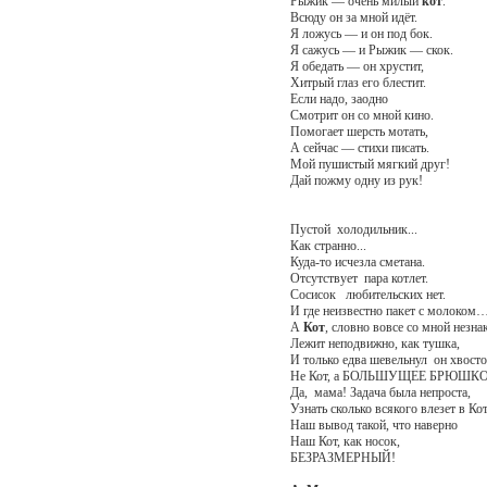
Рыжик — очень милый
кот
.
Всюду он за мной идёт.
Я ложусь — и он под бок.
Я сажусь — и Рыжик — скок.
Я обедать — он хрустит,
Хитрый глаз его блестит.
Если надо, заодно
Смотрит он со мной кино.
Помогает шерсть мотать,
А сейчас — стихи писать.
Мой пушистый мягкий друг!
Дай пожму одну из рук!
Пустой холодильник...
Как странно...
Куда-то исчезла сметана.
Отсутствует пара котлет.
Сосисок любительских нет.
И где неизвестно пакет с молоком
А
Кот
, словно вовсе со мной незна
Лежит неподвижно, как тушка,
И только едва шевельнул он хвост
Не Кот, а БОЛЬШУЩЕЕ БРЮШКО
Да, мама! Задача была непроста,
Узнать сколько всякого влезет в Кот
Наш вывод такой, что наверно
Наш Кот, как носок,
БЕЗРАЗМЕРНЫЙ!