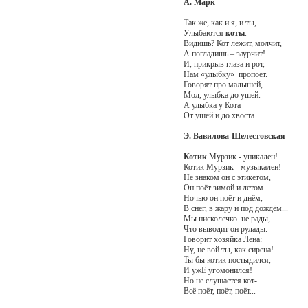
А. Марк
Так же, как и я, и ты,
Улыбаются
коты
.
Видишь? Кот лежит, молчит,
А погладишь – заурчит!
И, прикрыв глаза и рот,
Нам «улыбку» пропоет.
Говорят про малышей,
Мол, улыбка до ушей.
А улыбка у Кота
От ушей и до хвоста.
Э. Вавилова-Шелестовская
Котик
Мурзик - уникален!
Котик Мурзик - музыкален!
Не знаком он с этикетом,
Он поёт зимой и летом.
Ночью он поёт и днём,
В снег, в жару и под дождём...
Мы нисколечко не рады,
Что выводит он рулады.
Говорит хозяйка Лена:
Ну, не вой ты, как сирена!
Ты бы котик постыдился,
И ужЕ угомонился!
Но не слушается кот-
Всё поёт, поёт, поёт...