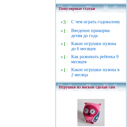
Популярные статьи
+3
↑
С чем играть годовалому
+1
↑
Введение прикорма
детям до года
+1
↑
Какие игрушки нужны
до 6 месяцев
+1
↑
Как развивать ребенка 9
месяцев
+1
↑
Какие игрушки нужны в
2 месяца
Игрушки из носков сделай сам