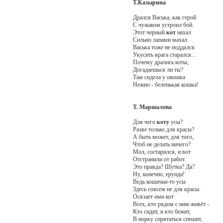
Т.Казырина
Дрался Васька, как герой
С чужаком устроил бой.
Этот черный
кот
нахал
Сильно лапами махал.
Васька тоже не поддался
Укусить врага старался...
Почему дрались коты,
Догадаешься ли ты?
Там сидела у окошка
Нежно - беленькая кошка!
Т. Маршалова
Для чего
коту
усы?
Разве только для красы?
А быть может, для того,
Чтоб не делать ничего?
Мол, состарился, и вот
Отстранили от работ.
Это правда? Шутка? Да?
Ну, конечно, ерунда!
Ведь кошачьи-то усы
Здесь совсем не для красы.
Осязает ими кот
Всех, кто рядом с ним живёт -
Кто сидит, и кто бежит,
В норку спрятаться спешит,