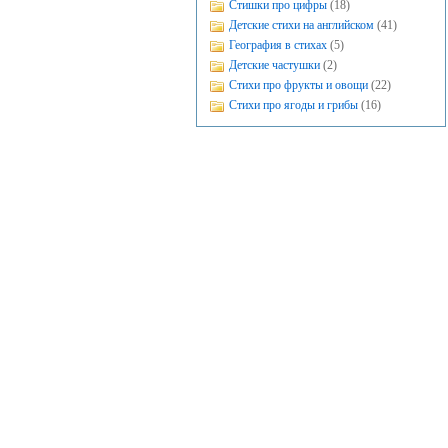
Стишки про цифры
(18)
Детские стихи на английском
(41)
География в стихах
(5)
Детские частушки
(2)
Стихи про фрукты и овощи
(22)
Стихи про ягоды и грибы
(16)