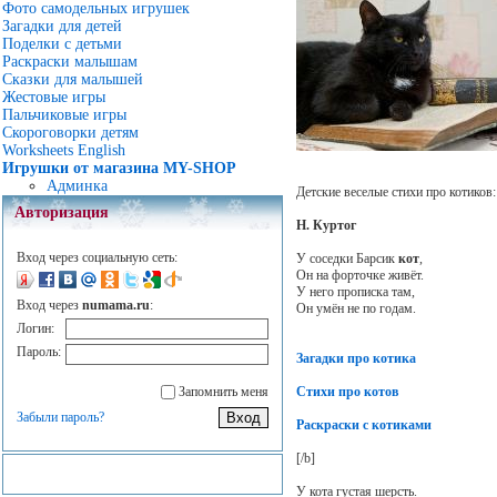
Фото самодельных игрушек
Загадки для детей
Поделки с детьми
Раскраски малышам
Сказки для малышей
Жестовые игры
Пальчиковые игры
Скороговорки детям
Worksheets English
Игрушки от магазина MY-SHOP
Админка
Детские веселые стихи про котиков:
Авторизация
Н. Куртог
Вход через социальную сеть:
У соседки Барсик
кот
,
Он на форточке живёт.
У него прописка там,
Вход через
numama.ru
:
Он умён не по годам.
Логин:
Пароль:
Загадки про котика
Запомнить меня
Стихи про котов
Забыли пароль?
Раскраски с котиками
[/b]
У кота густая шерсть.