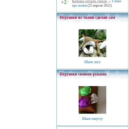
+2
↑
Копилка детских стихов
→
Стихи
про почки
(25 апреля 2022)
Игрушки из ткани сделай сам
Шьем лису
Игрушки своими руками
Шьем капусту