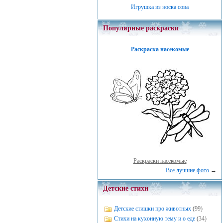
Игрушка из носка сова
Популярные раскраски
Раскраска насекомые
Раскраски насекомые
Все лучшие фото
→
Детские стихи
Детские стишки про животных
(99)
Стихи на кухонную тему и о еде
(34)