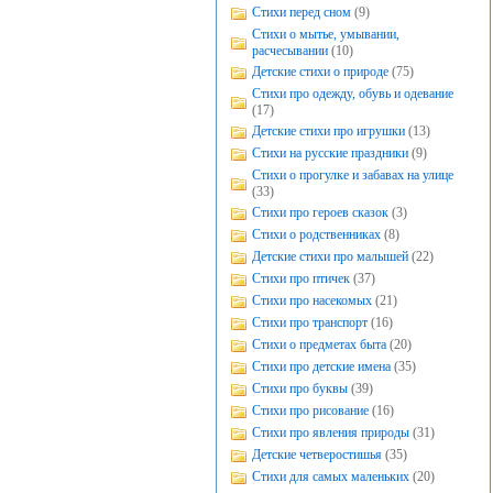
Стихи перед сном
(9)
Стихи о мытье, умывании,
расчесывании
(10)
Детские стихи о природе
(75)
Стихи про одежду, обувь и одевание
(17)
Детские стихи про игрушки
(13)
Стихи на русские праздники
(9)
Стихи о прогулке и забавах на улице
(33)
Стихи про героев сказок
(3)
Стихи о родственниках
(8)
Детские стихи про малышей
(22)
Стихи про птичек
(37)
Стихи про насекомых
(21)
Стихи про транспорт
(16)
Стихи о предметах быта
(20)
Стихи про детские имена
(35)
Стихи про буквы
(39)
Стихи про рисование
(16)
Стихи про явления природы
(31)
Детские четверостишья
(35)
Стихи для самых маленьких
(20)