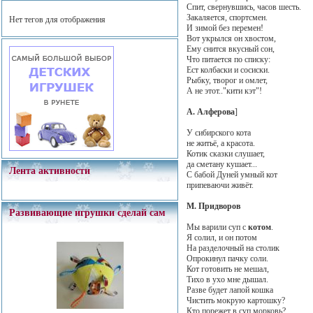
Спит, свернувшись, часов шесть.
Закаляется, спортсмен.
Нет тегов для отображения
И зимой без перемен!
Вот укрылся он хвостом,
Ему снится вкусный сон,
Что питается по списку:
Ест колбаски и сосиски.
Рыбку, творог и омлет,
А не этот.."кити кэт"!
А. Алферова
]
У сибирского кота
не житьё, а красота.
Котик сказки слушает,
да сметану кушает...
Лента активности
С бабой Дуней умный кот
припеваючи живёт.
М. Придворов
Развивающие игрушки сделай сам
Мы варили суп с
котом
.
Я солил, и он потом
На разделочный на столик
Опрокинул пачку соли.
Кот готовить не мешал,
Тихо в ухо мне дышал.
Разве будет лапой кошка
Чистить мокрую картошку?
Кто порежет в суп морковь?