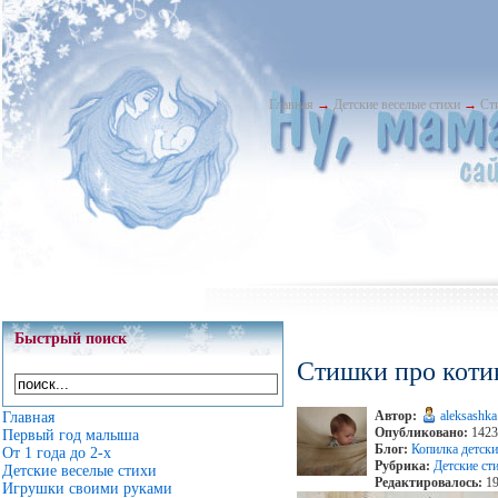
Главная
→
Детские веселые стихи
→
Cт
Быстрый поиск
Cтишки про коти
Автор:
aleksashka
Главная
Опубликовано:
1423 
Первый год малыша
Блог:
Копилка детски
От 1 года до 2-х
Рубрика:
Детские ст
Детские веселые стихи
Редактировалось:
19
Игрушки своими руками