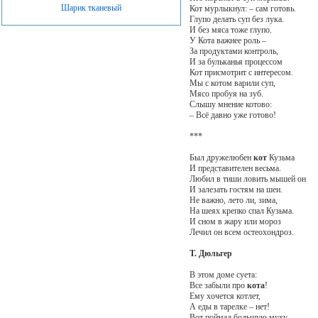
Шарик тканевый
Кот мурлыкнул: – сам готовь.
Глупо делать суп без лука.
И без мяса тоже глупо.
У Кота важнее роль –
За продуктами контроль,
И за бульканья процессом
Кот присмотрит с интересом.
Мы с котом варили суп,
Мясо пробуя на зуб.
Слышу мнение котово:
– Всё давно уже готово!
***
Был дружелюбен
кот
Кузьма
И представителен весьма.
Любил в тиши ловить мышей он
И залезать гостям на шеи.
Не важно, лето ли, зима,
На шеях крепко спал Кузьма.
И сном в жару или мороз
Лечил он всем остеохондроз.
Т. Дюльгер
В этом доме суета:
Все забыли про
кота
!
Ему хочется котлет,
А еды в тарелке – нет!
Вот поймал большую муху,