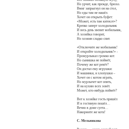
Но урчит, как прежде, брюхо.
Вмиг запрыгнул он на стол,
Но еды там не нашёл.
Хочет он открыть буфет:
«Может, есть там китекэт»?
Крепко заперт холодильник
И весь день звенит мобильник,
А хозяйка говорит,
Но хозяин сладко спит.
«Отключите же мобильник!
И откройте холодильник!» -
Промурлыкал громко кот.
Но сынишка не поймёт,
Почему же кот ревёт?
Он достал ему игрушки:
И машинки, и хлопушки –
Хочет он с котом играть,
Но мурлычет кот опять,
И на кухню всех зовёт.
Может, кто-нибудь поймёт?
Вот к хозяйке гость пришёл
И в гостиную пошёл…
Вечно в доме суета…
Накормите же кота!
С. Мельникова