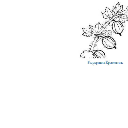
Разукрашка Крыжовник