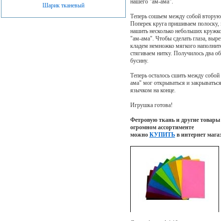
нашего "ам-ама".
Шарик тканевый
Теперь сошьем между собой вторую 
Поперек круга пришиваем полоску, 
нашить несколько небольших кружко
"ам-ама". Чтобы сделать глаза, выре
кладем немножко мягкого наполнит
стягиваем нитку. Получилось два о
бусину.
Теперь осталось сшить между собой 
ама" мог открываться и закрыватьс
язычком на конце.
Игрушка готова!
Фетровую ткань и другие товары 
огромном ассортименте
можно
КУПИТЬ
в интернет мага