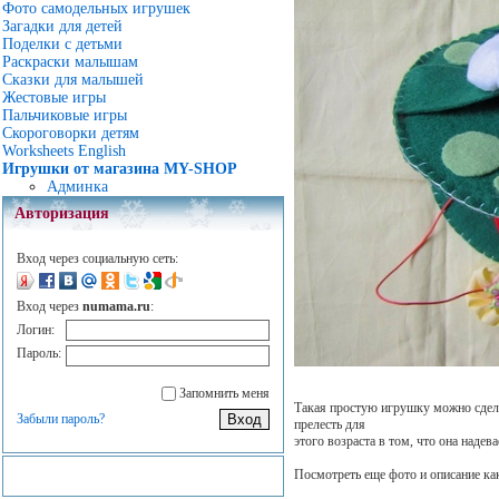
Фото самодельных игрушек
Загадки для детей
Поделки с детьми
Раскраски малышам
Сказки для малышей
Жестовые игры
Пальчиковые игры
Скороговорки детям
Worksheets English
Игрушки от магазина MY-SHOP
Админка
Авторизация
Вход через социальную сеть:
Вход через
numama.ru
:
Логин:
Пароль:
Запомнить меня
Такая простую игрушку можно сделат
Забыли пароль?
прелесть для
этого возраста в том, что она надева
Посмотреть еще фото и описание к