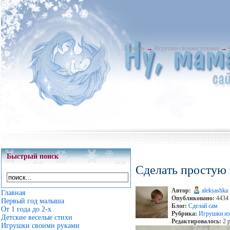
Главная
→
Игрушки своими руками
→
Быстрый поиск
Сделать простую
Автор:
aleksashka
Главная
Опубликовано:
4434 
Первый год малыша
Блог:
Сделай сам
От 1 года до 2-х
Рубрика:
Игрушки из
Детские веселые стихи
Редактировалось:
2 р
Игрушки своими руками