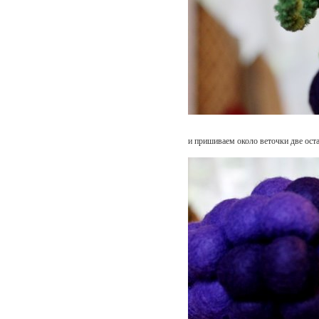
и пришиваем около веточки две ост