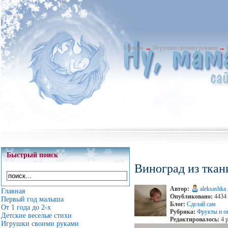
Главная
→
Игрушки своими руками
→
Быстрый поиск
Виноград из ткан
Автор:
aleksashka
Главная
Опубликовано:
4434 
Первый год малыша
Блог:
Сделай сам
От 1 года до 2-х
Рубрика:
Фрукты и о
Детские веселые стихи
Редактировалось:
4 р
Игрушки своими руками