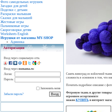
Фото самодельных игрушек
Загадки для детей
Поделки с детьми
Раскраски малышам
Сказки для малышей
Жестовые игры
Пальчиковые игры
Скороговорки детям
Worksheets English
Игрушки от магазина MY-SHOP
Админка
Авторизация
Вход через социальную сеть:
Вход через
numama.ru
:
Сшить виноград из войлочной ткани
Логин:
сложность в основном в том, что в
Пароль:
Почитать подробное описание с фот
Запомнить меня
Фетровую ткань и другие товары 
Забыли пароль?
огромном ассортименте
можно
КУПИТЬ
в интернет мага