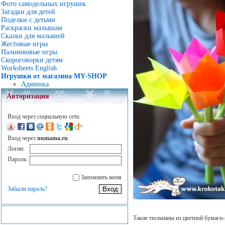
Фото самодельных игрушек
Загадки для детей
Поделки с детьми
Раскраски малышам
Сказки для малышей
Жестовые игры
Пальчиковые игры
Скороговорки детям
Worksheets English
Игрушки от магазина MY-SHOP
Админка
Авторизация
Вход через социальную сеть:
Вход через
numama.ru
:
Логин:
Пароль:
Запомнить меня
Забыли пароль?
Такие тюльпаны из цветной бумаги-