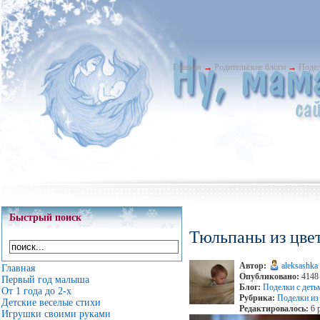
Главная
→
Родительские блоги
→
Подел
Быстрый поиск
Тюльпаны из цве
Автор:
aleksashka
Главная
Опубликовано:
4148 
Первый год малыша
Блог:
Поделки с деть
От 1 года до 2-х
Рубрика:
Поделки из
Детские веселые стихи
Редактировалось:
6 
Игрушки своими руками