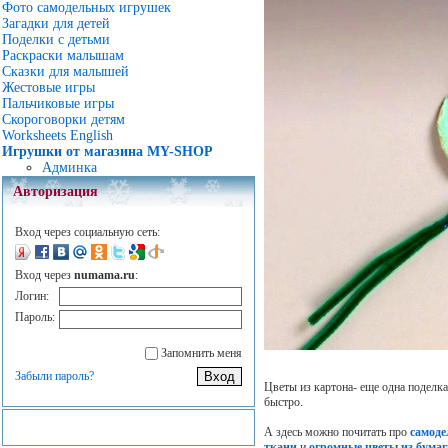
Фото самодельных игрушек
Загадки для детей
Поделки с детьми
Раскраски малышам
Сказки для малышей
Жестовые игры
Пальчиковые игры
Скороговорки детям
Worksheets English
Игрушки от магазина MY-SHOP
Админка
Авторизация
Вход через социальную сеть:
Вход через
numama.ru
:
Логин:
Пароль:
Запомнить меня
Забыли пароль?
Цветы из картона- еще одна поделка
быстро.
А здесь можно почитать про
самоде
ткани
и
огромные цветы из бумаг