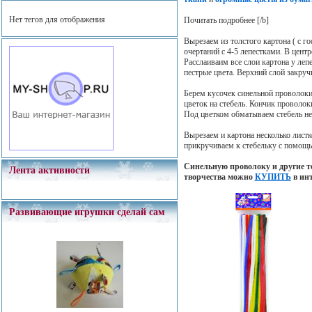
Нет тегов для отображения
Почитать подробнее
[/b]
Вырезаем из толстого картона ( с 
очертаний с 4-5 лепестками. В цент
Расслаиваим все слои картона у леп
пестрые цвета. Верхний слой закруч
Берем кусочек синельной проволоки 
цветок на стебель. Кончик проволок
Под цветком обматываем стебель нес
Вырезаем и картона несколько листк
прикручиваем к стебельку с помощ
Синельную проволоку и другие т
Лента активности
творчества можно
КУПИТЬ
в инт
Развивающие игрушки сделай сам