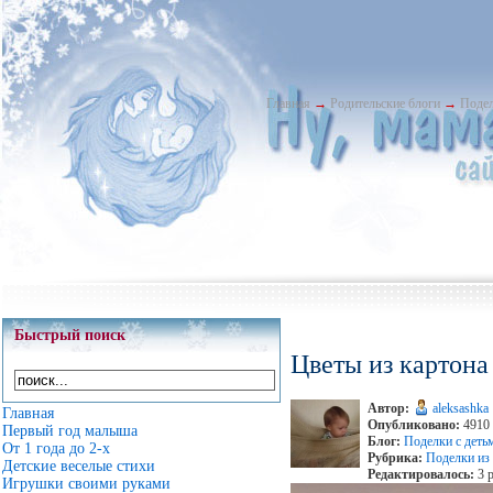
Главная
→
Родительские блоги
→
Подел
Быстрый поиск
Цветы из картона
Автор:
aleksashka
Главная
Опубликовано:
4910 
Первый год малыша
Блог:
Поделки с деть
От 1 года до 2-х
Рубрика:
Поделки из 
Детские веселые стихи
Редактировалось:
3 р
Игрушки своими руками