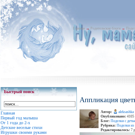
Главная
→
Родительские блоги
→
Подел
Быстрый поиск
Аппликация цвет
Автор:
aleksashka
Главная
Опубликовано:
4105 
Первый год малыша
Блог:
Поделки с деть
От 1 года до 2-х
Рубрика:
Поделки из
Детские веселые стихи
Редактировалось:
7 р
Игрушки своими руками