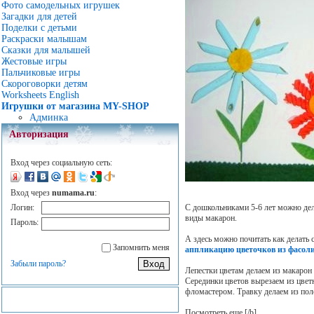
Фото самодельных игрушек
Загадки для детей
Поделки с детьми
Раскраски малышам
Сказки для малышей
Жестовые игры
Пальчиковые игры
Скороговорки детям
Worksheets English
Игрушки от магазина MY-SHOP
Админка
Авторизация
Вход через социальную сеть:
Вход через
numama.ru
:
С дошкольниками 5-6 лет можно дел
Логин:
виды макарон.
Пароль:
А здесь можно почитать как делать 
Запомнить меня
аппликацию цветочков из фасол
Забыли пароль?
Лепестки цветам делаем из макарон 
Серединки цветов вырезаем из цвет
фломастером. Травку делаем из пол
Посмотреть еще
[/b]