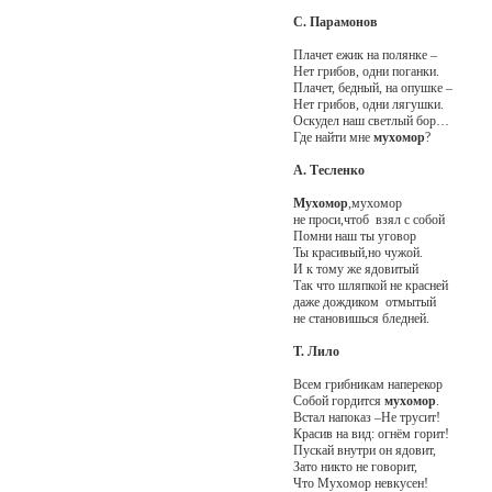
С. Парамонов
Плачет ежик на полянке –
Нет грибов, одни поганки.
Плачет, бедный, на опушке –
Нет грибов, одни лягушки.
Оскудел наш светлый бор…
Где найти мне
мухомор
?
А. Тесленко
Мухомор
,мухомор
не проси,чтоб взял с собой
Помни наш ты уговор
Ты красивый,но чужой.
И к тому же ядовитый
Так что шляпкой не красней
даже дождиком отмытый
не становишься бледней.
Т. Лило
Всем грибникам наперекор
Собой гордится
мухомор
.
Встал напоказ –Не трусит!
Красив на вид: огнём горит!
Пускай внутри он ядовит,
Зато никто не говорит,
Что Мухомор невкусен!