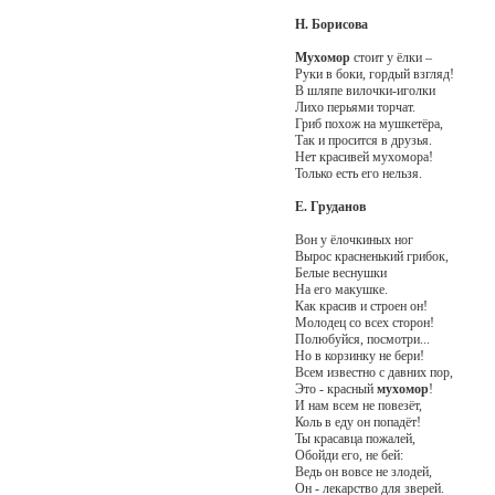
Н. Борисова
Мухомор
стоит у ёлки –
Руки в боки, гордый взгляд!
В шляпе вилочки-иголки
Лихо перьями торчат.
Гриб похож на мушкетёра,
Так и просится в друзья.
Нет красивей мухомора!
Только есть его нельзя.
Е. Груданов
Вон у ёлочкиных ног
Вырос красненький грибок,
Белые веснушки
На его макушке.
Как красив и строен он!
Молодец со всех сторон!
Полюбуйся, посмотри...
Но в корзинку не бери!
Всем известно с давних пор,
Это - красный
мухомор
!
И нам всем не повезёт,
Коль в еду он попадёт!
Ты красавца пожалей,
Обойди его, не бей:
Ведь он вовсе не злодей,
Он - лекарство для зверей.