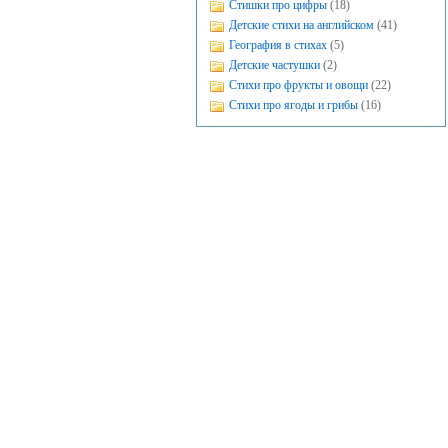
Стишки про цифры
(18)
Детские стихи на английском
(41)
География в стихах
(5)
Детские частушки
(2)
Стихи про фрукты и овощи
(22)
Стихи про ягоды и грибы
(16)