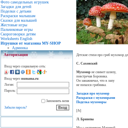
Фото самодельных игрушек
Загадки для детей
Поделки с детьми
Раскраски малышам
Сказки для малышей
Жестовые игры
Пальчиковые игры
Скороговорки детям
Worksheets English
Игрушки от магазина MY-SHOP
Админка
Авторизация
Детские стихи про гриб мухомор дл
С. Саховский
Вход через социальную сеть:
Мухомор
не снимет шляпу,
повстречав Боровика.
Вход через
numama.ru
:
Он заважничал, что в лапу
Логин:
не попался грибника.
Пароль:
Загадки про мухомор
Раскраски с мухоморами
Запомнить меня
Поделка мухоморы
Забыли пароль?
[/b]
Л. Бринева
Мы с сестренкою Мариной