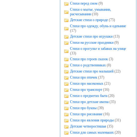
Стихи перед сном
(9)
Стихи о мытье, умывании,
расчесывании
(10)
Детские стихи о природе
(75)
Стихи про одежду, обувь и одевание
(17)
Детские стихи про игрушки
(13)
Стихи на русские праздники
(9)
Стихи о прогулке и забавах на улице
(33)
Стихи про героев сказок
(3)
Стихи о родственниках
(8)
Детские стихи про малышей
(22)
Стихи про птичек
(37)
Стихи про насекомых
(21)
Стихи про транспорт
(16)
Стихи о предметах быта
(20)
Стихи про детские имена
(35)
Стихи про буквы
(39)
Стихи про рисование
(16)
Стихи про явления природы
(31)
Детские четверостишья
(35)
Стихи для самых маленьких
(20)