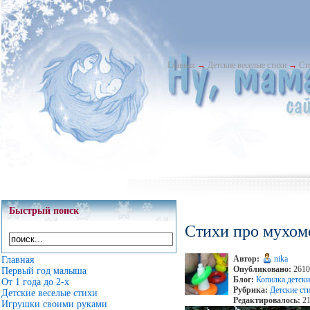
Главная
→
Детские веселые стихи
→
Ст
Быстрый поиск
Стихи про мухом
Автор:
nika
Главная
Опубликовано:
2610
Первый год малыша
Блог:
Копилка детски
От 1 года до 2-х
Рубрика:
Детские ст
Детские веселые стихи
Редактировалось:
21
Игрушки своими руками