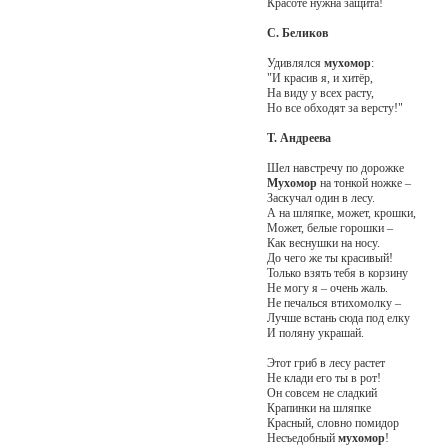
Красоте нужна защита!
С. Беликов
Удивлялся
мухомор
:
"И красив я, и хитёр,
На виду у всех расту,
Но все обходят за версту!"
Т. Андреева
Шел навстречу по дорожке
Мухомор
на тонкой ножке –
Заскучал один в лесу.
А на шляпке, может, крошки,
Может, белые горошки –
Как веснушки на носу.
До чего же ты красивый!
Только взять тебя в корзину
Не могу я – очень жаль.
Не печалься втихомолку –
Лучше встань сюда под елку
И поляну украшай.
Этот гриб в лесу растет
Не клади его ты в рот!
Он совсем не сладкий
Крапинки на шляпке
Красный, словно помидор
Несъедобный
мухомор
!