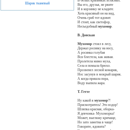
В белых крапинках атласных.
Шарик тканевый
Вы его, друзья, не рвите
И в корзинку не кладите.
Хоть красивый он на вид,
Очень гриб тот ядовит.
И стоит, как светофор,
Несъедобный
мухомор
.
В. Донская
Мухомор
стоял в лесу,
Держал росинку на носу,
А росинка голубая
Вся блестела, как живая.
Пролетела мимо муха,
Села и помыла брюхо.
Прозвенел лесной комарик,
Нос засунув в мокрый шарик.
А когда пришла пора,
Воду выпила жара.
Т. Гетте
Ну какой я
мухомор
?!
Присмотритесь! Это вздор!
Шляпка красная, оборка-
Я девчонка- Мухоморка!
Может, выгляжу кричаще,
Но зато заметна в чаще!
Говорите, ядовита?