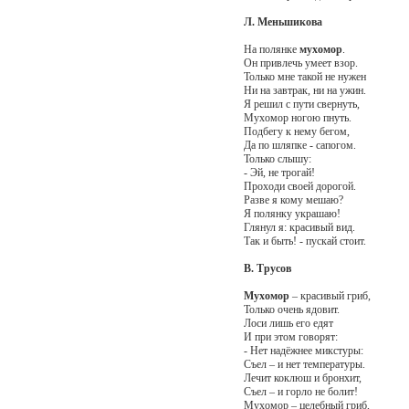
Л. Меньшикова
На полянке
мухомор
.
Он привлечь умеет взор.
Только мне такой не нужен
Ни на завтрак, ни на ужин.
Я решил с пути свернуть,
Мухомор ногою пнуть.
Подбегу к нему бегом,
Да по шляпке - сапогом.
Только слышу:
- Эй, не трогай!
Проходи своей дорогой.
Разве я кому мешаю?
Я полянку украшаю!
Глянул я: красивый вид.
Так и быть! - пускай стоит.
В. Трусов
Мухомор
– красивый гриб,
Только очень ядовит.
Лоси лишь его едят
И при этом говорят:
- Нет надёжнее микстуры:
Съел – и нет температуры.
Лечит коклюш и бронхит,
Съел – и горло не болит!
Мухомор – целебный гриб,