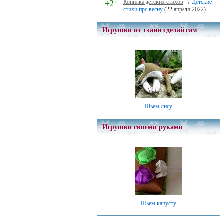
+2
↑
Копилка детских стихов
→
Детские
стихи про весну
(22 апреля 2022)
Игрушки из ткани сделай сам
Шьем лису
Игрушки своими руками
Шьем капусту