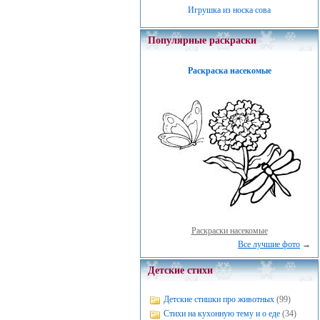
Игрушка из носка сова
Популярные раскраски
Раскраска насекомые
Раскраски насекомые
Все лучшие фото
→
Детские стихи
Детские стишки про животных
(99)
Стихи на кухонную тему и о еде
(34)