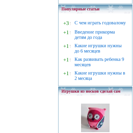
Популярные статьи
+3
↑
С чем играть годовалому
+1
↑
Введение прикорма
детям до года
+1
↑
Какие игрушки нужны
до 6 месяцев
+1
↑
Как развивать ребенка 9
месяцев
+1
↑
Какие игрушки нужны в
2 месяца
Игрушки из носков сделай сам