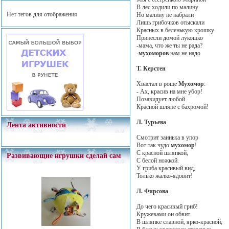
В лес ходили по малину
Нет тегов для отображения
Но малину не набрали
Лишь грибочков отыскали
Красных в беленькую крошку
Принесли домой лукошко
-мама, что же ты не рада?
-
мухоморов
нам не надо
Т. Керстен
Хвастал в роще
Мухомор
:
- Ах, красив на мне убор!
Позавидует любой
Красной шляпе с бахромой!
Л. Турьева
Лента активности
Смотрит заинька в упор
Вот так чудо
мухомор
!
С красной шляпкой,
Развивающие игрушки сделай сам
С белой ножкой.
У гриба красивый вид,
Только жалко-ядовит!
Л. Фирсова
До чего красивый гриб!
Кружевами он обвит.
В шляпке славной, ярко-красной,