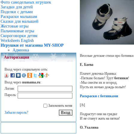
Фото самодельных игрушек
Загадки для детей
Поделки с детьми
Раскраски малышам
Сказки для малышей
Жестовые игры
Пальчиковые игры
Скороговорки детям
Worksheets English
Игрушки от магазина MY-SHOP
Админка
Веселые детские стихи про ботинки
Авторизация
Е. Баева
Вход через социальную сеть:
Плачет девочка Иринка:
-Пяткам больно! Трут
ботинки
!
Вход через
numama.ru
:
-Мы снесём их в огород,
Пусть их ночью дождь польёт!
Логин:
Пароль:
Раскраски с ботинками
[/b]
Запомнить меня
Забыли пароль?
Подрастут они на грядке
И не станут жать на пятки!
О. Ухалина