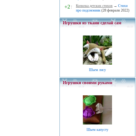
+2
↑
Копилка детских стихов
→
Стихи
про подснежник
(28 февраля 2022)
Игрушки из ткани сделай сам
Шьем лису
Игрушки своими руками
Шьем капусту