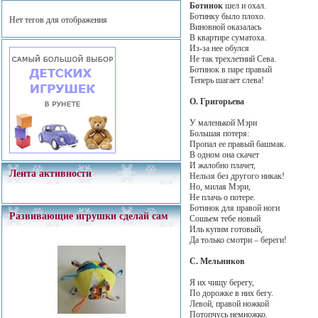
Ботинок
шел и охал.
Ботинку было плохо.
Нет тегов для отображения
Виновной оказалась
В квартире суматоха.
Из-за нее обулся
Не так трехлетний Сева.
Ботинок в паре правый
Теперь шагает слева!
О. Григорьева
У маленькой Мэри
Большая потеря:
Пропал ее правый башмак.
В одном она скачет
И жалобно плачет,
Лента активности
Нельзя без другого никак!
Но, милая Мэри,
Не плачь о потере.
Ботинок для правой ноги
Развивающие игрушки сделай сам
Сошьем тебе новый
Иль купим готовый,
Да только смотри – береги!
С. Мельников
Я их чищу берегу,
По дорожке в них бегу.
Левой, правой ножкой
Потопчусь немножко.