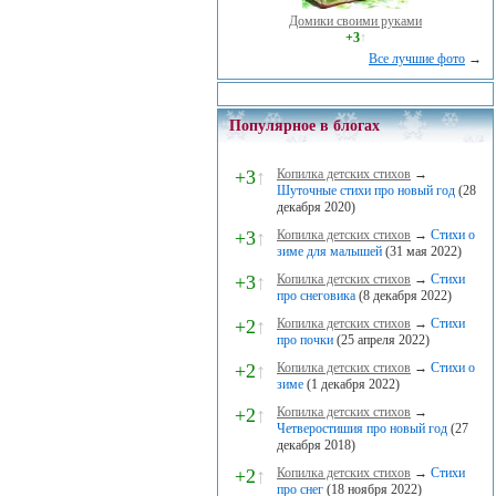
Домики своими руками
+3
↑
Все лучшие фото
→
Популярное в блогах
+3
↑
Копилка детских стихов
→
Шуточные стихи про новый год
(28
декабря 2020)
+3
↑
Копилка детских стихов
→
Стихи о
зиме для малышей
(31 мая 2022)
+3
↑
Копилка детских стихов
→
Стихи
про снеговика
(8 декабря 2022)
+2
↑
Копилка детских стихов
→
Стихи
про почки
(25 апреля 2022)
+2
↑
Копилка детских стихов
→
Стихи о
зиме
(1 декабря 2022)
+2
↑
Копилка детских стихов
→
Четверостишия про новый год
(27
декабря 2018)
+2
↑
Копилка детских стихов
→
Стихи
про снег
(18 ноября 2022)