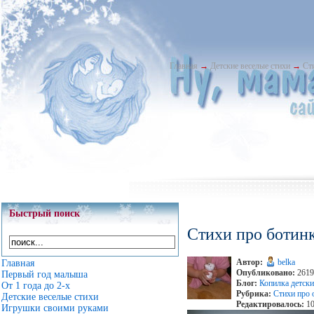
Главная
→
Детские веселые стихи
→
Ст
Быстрый поиск
Стихи про ботин
Автор:
belka
Главная
Опубликовано:
2619
Первый год малыша
Блог:
Копилка детски
От 1 года до 2-х
Рубрика:
Стихи про 
Детские веселые стихи
Редактировалось:
10
Игрушки своими руками