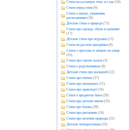
Стихи на кухонную тему и о еде
(34)
Стихи перед сном
(9)
Стихи о мытье, умывании,
расчесывании
(10)
Детские стихи о природе
(75)
Стихи про одежду, обувь и одевание
(17)
Детские стихи про игрушки
(13)
Стихи на русские праздники
(9)
Стихи о прогулке и забавах на улице
(33)
Стихи про героев сказок
(3)
Стихи о родственниках
(8)
Детские стихи про малышей
(22)
Стихи про птичек
(37)
Стихи про насекомых
(21)
Стихи про транспорт
(16)
Стихи о предметах быта
(20)
Стихи про детские имена
(35)
Стихи про буквы
(39)
Стихи про рисование
(16)
Стихи про явления природы
(31)
Детские четверостишья
(35)