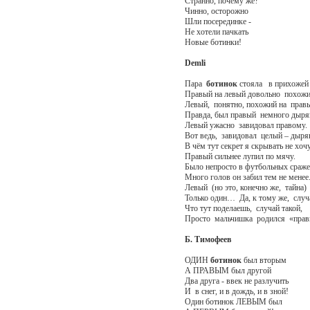
Странно, почему же?
Чинно, осторожно
Шли посерединке -
Не хотели пачкать
Новые ботинки!
Demli
Пара
ботинок
стояла в прихожей 
Правый на левый довольно похожи
Левый, понятно, похожий на прав
Правда, был правый немного дыря
Левый ужасно завидовал правому.
Вот ведь, завидовал целый – дыр
В чём тут секрет я скрывать не хоч
Правый сильнее лупил по мячу.
Было непросто в футбольных сраже
Много голов он забил тем не менее
Левый (но это, конечно же, тайна)
Только один… Да, к тому же, случа
Что тут поделаешь, случай такой
Просто мальчишка родился «прав
Б. Тимофеев
ОДИН
ботинок
был вторым
А ПРАВЫМ был другой
Два друга - ввек не разлучить
И в снег, и в дождь, и в зной!
Один ботинок ЛЕВЫМ был