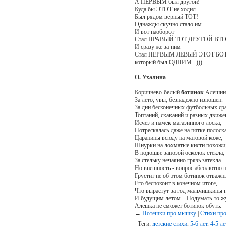
А ПЕРВЫМ был другой!
Куда бы ЭТОТ не ходил
Был рядом верный ТОТ!
Однажды скучно стало им
И вот наоборот
Стал ПРАВЫЙ ТОТ ДРУГОЙ В
И сразу же за н
Стал ПЕРВЫМ ЛЕВЫЙ ЭТОТ БОТ
который был ОДНИМ...)))
О. Ухалина
Коричнево-белый
ботинок
Алеши
За лето, увы, безнадежно изношен.
За дни бесконечных футбольных ср
Топтаний, скаканий и разных движе
Исчез и намек магазинного лоска,
Потрескалась даже на пятке полоска
Царапины всюду на матовой коже,
Шнурки на лохматые кисти похожи
В подошве занозой осколок стекла,
За стельку нечаянно грязь затекла.
Но внешность - вопрос абсолютно 
Грустит не об этом ботинок отважн
Его беспокоит в конечном итоге,
Что вырастут за год мальчишкины 
И будущим летом... Подумать-то ж
Алешка не сможет ботинок обуть.
←
Потешки про мышку
|
Стихи пр
Теги:
детские стихи
,
5-6 лет
,
4-5 ле