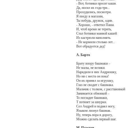
- Вот, ботинки просят каши.
Да, носил их года три...
Прохудились, посмотри.
Я поеду в магазин,
Ты побудь, дружок, один.
- Хорошо, - ответил Паша.
И, чтоб время не терять,
Стал ботинки манной кашей
Из кастрюли наполнять.
- Не кормили столько лет...
Вот обрадуется дед!
А. Барто
Брату впору башмаки –
Не малы, не велики.
Нарядили в них Андрюшку,
Но ни с места он пока!
Он их принял за игрушку,
Глаз не сводит с башмака.
Мальчик с толком, с расстановкой
Занимается обновкой –
То погладит башмаки,
Т потянет за шнурки.
Сел Андрей и поднял ногу,
Языком лизнул башмак.
Ну, теперь пора в дорогу,
Можно сделать первый шаг.
М. Пластов