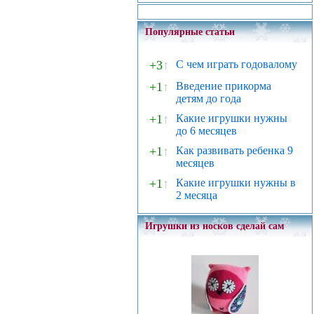
Популярные статьи
+3
↑
С чем играть годовалому
+1
↑
Введение прикорма
детям до года
+1
↑
Какие игрушки нужны
до 6 месяцев
+1
↑
Как развивать ребенка 9
месяцев
+1
↑
Какие игрушки нужны в
2 месяца
Игрушки из носков сделай сам