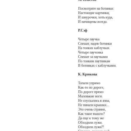
Посмотрите на ботинки:
Настоящие картинки,
И шнурочки, хоть куда,
И начищены всегда.
Р.Сэф
Четыре паучка
Спешат, надев ботинки
На тонких каблучках.
Четыре паучонка
Спешат за паучками
По тонким паутинкам
В ботинках с каблучками.
К. Крюкова
Топали упрямо
Как-то по дороге,
По дороге прямо
Маленькие ноги.
Не спускались в ямы,
Не пинали крышки...
Это очень странно,
Как такое вышло?
Да еще к тому же
Обходили лужи.
Обходили лужи?!