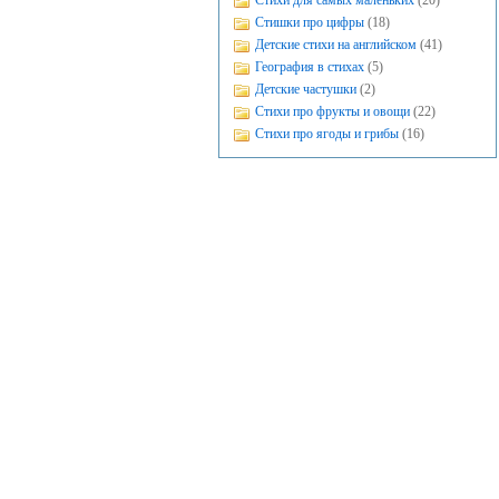
Стихи для самых маленьких
(20)
Стишки про цифры
(18)
Детские стихи на английском
(41)
География в стихах
(5)
Детские частушки
(2)
Стихи про фрукты и овощи
(22)
Стихи про ягоды и грибы
(16)