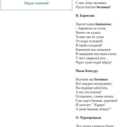
С них сотру пылинки.
Шарик тканевый
Пусть блестят
ботинки
!
Н. Борисова
Просит каши
башмачок
:
– Зацепился за сучок,
Ничего не кушал,
Только пил из лужи.
От воды холодной
Я такой голодный!
Башмачок мы пожалеем
И накормим вкусным клеем.
У него закрылся рот...
Через лужи ходит вброд!
Мама Кенгуру
Изучаем мы
ботинки
:
Вот шнурки посерединке,
На подошве каблучок,
А вот это язычок!
Осторожно, словно кошку,
Сын задел башмак ладошкой
И хохочет: " Караул!
А меня башмак лизнул!"
О. Чернорицкая
Дед сказал однажды Паше: