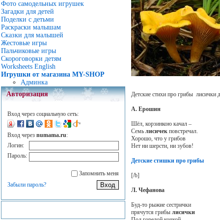
Фото самодельных игрушек
Загадки для детей
Поделки с детьми
Раскраски малышам
Сказки для малышей
Жестовые игры
Пальчиковые игры
Скороговорки детям
Worksheets English
Игрушки от магазина MY-SHOP
Админка
Авторизация
Детские стихи про грибы лисички дл
А. Ерошин
Вход через социальную сеть:
Шёл, корзинкою качал –
Семь
лисичек
повстречал.
Вход через
numama.ru
:
Хорошо, что у грибов
Логин:
Нет ни шерсти, ни зубов!
Пароль:
Детские стишки про грибы
Запомнить меня
[/b]
Забыли пароль?
Л. Чефанова
Буд-то рыжие сестрички
прячутся грибы
лисички
Под горелой кочкой