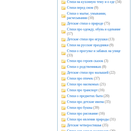
Стихи на кухонную тему и о еде
(34)
Стихи перед сном
(9)
Стихи о мытье, умывании,
расчесывании
(10)
Детские стихи о природе
(75)
Стихи про одежду, обувь и одевание
(17)
Детские стихи про игрушки
(13)
Стихи на русские праздники
(9)
Стихи о прогулке и забавах на улице
(33)
Стихи про героев сказок
(3)
Стихи о родственниках
(8)
Детские стихи про малышей
(22)
Стихи про птичек
(37)
Стихи про насекомых
(21)
Стихи про транспорт
(16)
Стихи о предметах быта
(20)
Стихи про детские имена
(35)
Стихи про буквы
(39)
Стихи про рисование
(16)
Стихи про явления природы
(31)
Детские четверостишья
(35)