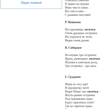
Отыскать сумей-ка!
Шарик тканевый
В травке на опушке
Вижу чьи-то ушки...
Вот они и сами –
С рыжими хвостами!
Р. Новикова
Вот красавицы
лисички
.
Очень дружные сестрички.
Им укрыться не легко.
Видно очень далеко.
В. Сибирцев
На опушке три сестрички:
Ярких, рыженьких
лисички
.
Шляпки в капельках росы,
Три сестренки – три лисы.
Е. Груданов
Маша по лесу идёт
И корзиночку несёт.
Видит Маша: три
лисички
-
Жёлто-рыжие сестрички
Под травинками сидят,
Будто спрятаться хотят!
Так их спрятала трава,