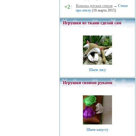
+2
↑
Копилка детских стихов
→
Стихи
про пчелу
(16 марта 2015)
Игрушки из ткани сделай сам
Шьем лису
Игрушки своими руками
Шьем капусту