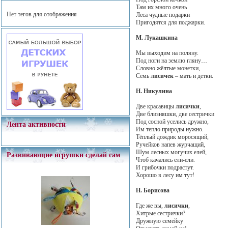
Там их много очень
Нет тегов для отображения
Леса чудные подарки
Пригодятся для поджарки.
М. Лукашкина
Мы выходим на поляну.
Под ноги на землю гляну…
Словно жёлтые монетки,
Семь
лисичек
– мать и детки.
Н. Никулина
Две красавицы
лисички
,
Две близняшки, две сестрички
Под сосной уселись дружно,
Лента активности
Им тепло природы нужно.
Тёплый дождик моросящий,
Ручейков напев журчащий,
Шум лесных могучих елей,
Развивающие игрушки сделай сам
Чтоб качались ели-ели.
И грибочки подрастут.
Хорошо в лесу им тут!
Н. Борисова
Где же вы,
лисички
,
Хитрые сестрички?
Дружную семейку