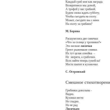
Каждый гриб мне как награда.
Возвратимся мы домой,
А трофей у нас грибной.
Будем снова ждать субботу,
Чтобы съездить на охоту.
Может, съездите вы с нами
На охоту за грибами?
М. Борина
Расшумелись две синички:
«Что за солнце у тропинки?»
Это мелкие
лисички
Греют рыженькие спинки.
Их тут целая семейка –
Не зверята, а грибочки.
Всех найти теперь сумей-ка!
Места хватит в кузовочке.
С. Островский
Смешное стихотворени
Грибники довольны -
Видно.
Кузовки нести
Не стыдно.
Но не рад
Лисичкам