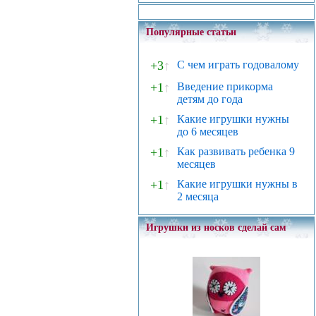
Популярные статьи
+3
↑
С чем играть годовалому
+1
↑
Введение прикорма
детям до года
+1
↑
Какие игрушки нужны
до 6 месяцев
+1
↑
Как развивать ребенка 9
месяцев
+1
↑
Какие игрушки нужны в
2 месяца
Игрушки из носков сделай сам