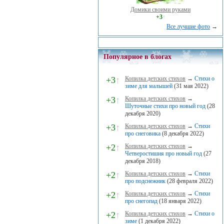
Домики своими руками
+3
↑
Все лучшие фото
→
Популярное в блогах
+3
↑
Копилка детских стихов
→
Стихи о
зиме для малышей
(31 мая 2022)
+3
↑
Копилка детских стихов
→
Шуточные стихи про новый год
(28
декабря 2020)
+3
↑
Копилка детских стихов
→
Стихи
про снеговика
(8 декабря 2022)
+2
↑
Копилка детских стихов
→
Четверостишия про новый год
(27
декабря 2018)
+2
↑
Копилка детских стихов
→
Стихи
про подснежник
(28 февраля 2022)
+2
↑
Копилка детских стихов
→
Стихи
про снегопад
(18 января 2022)
+2
↑
Копилка детских стихов
→
Стихи о
зиме
(1 декабря 2022)