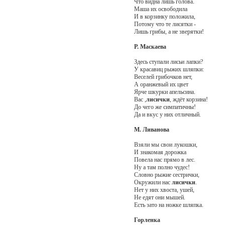
Что видна лишь голова.
Маша их освободила
И в корзинку положила,
Потому что те лисятки -
Лишь грибы, а не зверятки!
Р. Маскаева
Здесь ступали лисьи лапки?
У красавиц рыжих шляпки:
Веселей грибочков нет,
А оранжевый их цвет
Ярче шкурки апельсина.
Вас ,
лисички
, ждёт корзина!
До чего же симпатичны!
Да и вкус у них отличный.
М. Ливанова
Взяли мы свои лукошки,
И знакомая дорожка
Повела нас прямо в лес.
Ну а там полно чудес!
Словно рыжие сестрички,
Окружили нас
лисички
.
Нет у них хвоста, ушей,
Не едят они мышей.
Есть зато на ножке шляпка.
Горленка