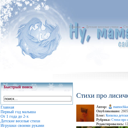
Главная
→
Детские веселые стихи
→
Ст
Быстрый поиск
Стихи про лисич
Автор:
mamochka
Главная
Опубликовано:
2605
Первый год малыша
Блог:
Копилка детски
От 1 года до 2-х
Рубрика:
Стихи про 
Детские веселые стихи
Редактировалось:
12
Игрушки своими руками