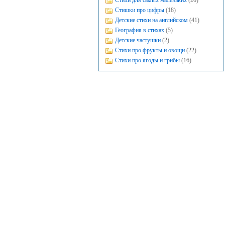
Стихи для самых маленьких
(20)
Стишки про цифры
(18)
Детские стихи на английском
(41)
География в стихах
(5)
Детские частушки
(2)
Стихи про фрукты и овощи
(22)
Стихи про ягоды и грибы
(16)