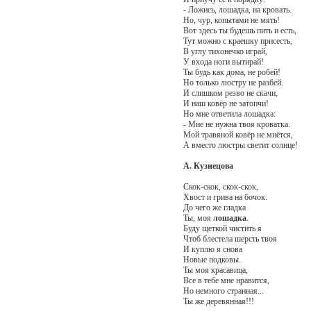
- Ложись, лошадка, на кровать.
Но, чур, копытами не мять!
Вот здесь ты будешь пить и есть,
Тут можно с краешку присесть,
В углу тихонечко играй,
У входа ноги вытирай!
Ты будь как дома, не робей!
Но только люстру не разбей.
И слишком резво не скачи,
И наш ковёр не затопчи!
Но мне ответила лошадка:
- Мне не нужна твоя кроватка.
Мой травяной ковёр не мнётся,
А вместо люстры светит солнце!
А. Кузнецова
Скок-скок, скок-скок,
Хвост и грива на бочок.
До чего же гладка
Ты, моя
лошадка
.
Буду щеткой чистить я
Чтоб блестела шерсть твоя
И куплю я снова
Новые подковы.
Ты моя красавица,
Все в тебе мне нравится,
Но немного странная...
Ты же деревянная!!!