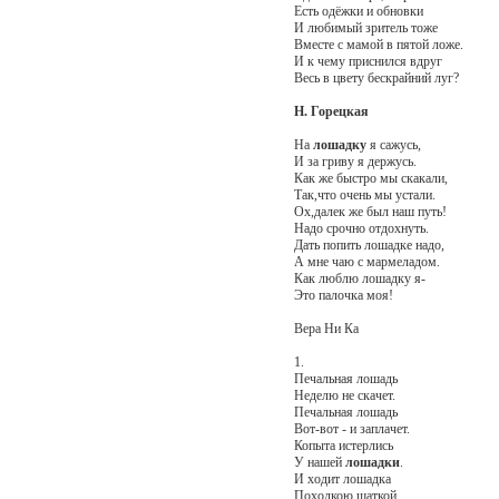
Есть одёжки и обновки
И любимый зритель тоже
Вместе с мамой в пятой ложе.
И к чему приснился вдруг
Весь в цвету бескрайний луг?
Н. Горецкая
На
лошадку
я сажусь,
И за гриву я держусь.
Как же быстро мы скакали,
Так,что очень мы устали.
Ох,далек же был наш путь!
Надо срочно отдохнуть.
Дать попить лошадке надо,
А мне чаю с мармеладом.
Как люблю лошадку я-
Это палочка моя!
Вера Ни Ка
1.
Печальная лошадь
Неделю не скачет.
Печальная лошадь
Вот-вот - и заплачет.
Копыта истерлись
У нашей
лошадки
.
И ходит лошадка
Походкою шаткой.