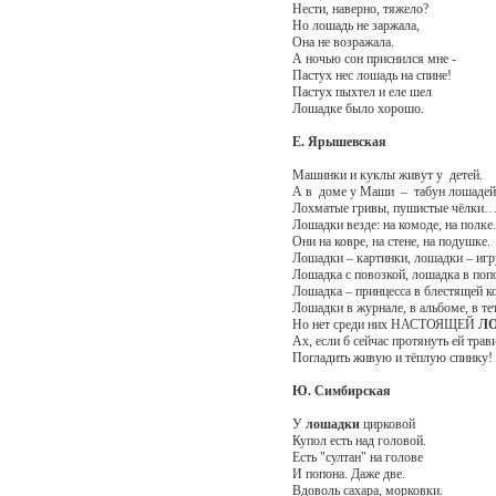
Нести, наверно, тяжело?
Но лошадь не заржала,
Она не возражала.
А ночью сон приснился мне -
Пастух нес лошадь на спине!
Пастух пыхтел и еле шел
Лошадке было хорошо.
Е. Ярышевская
Машинки и куклы живут у детей.
А в доме у Маши – табун лошадей
Лохматые гривы, пушистые чёлки
Лошадки везде: на комоде, на полке.
Они на ковре, на стене, на подушке.
Лошадки – картинки, лошадки – иг
Лошадка с повозкой, лошадка в поп
Лошадка – принцесса в блестящей к
Лошадки в журнале, в альбоме, в т
Но нет среди них НАСТОЯЩЕЙ
Л
Ах, если б сейчас протянуть ей трав
Погладить живую и тёплую спинку!
Ю. Симбирская
У
лошадки
цирковой
Купол есть над головой.
Есть "султан" на голове
И попона. Даже две.
Вдоволь сахара, морковки.