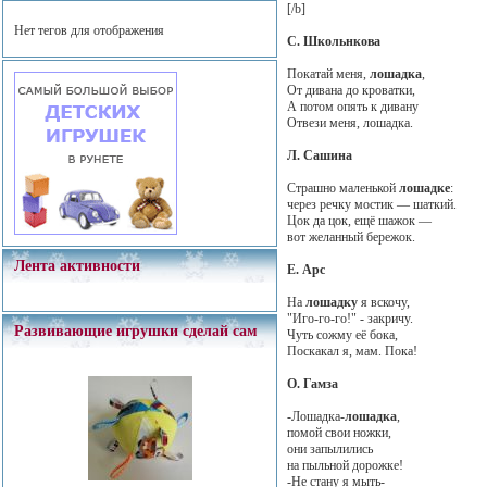
[/b]
Нет тегов для отображения
С. Школьнкова
Покатай меня,
лошадка
,
От дивана до кроватки,
А потом опять к дивану
Отвези меня, лошадка.
Л. Сашина
Страшно маленькой
лошадке
:
через речку мостик — шаткий.
Цок да цок, ещё шажок —
вот желанный бережок.
Лента активности
Е. Арс
На
лошадку
я вскочу,
"Иго-го-го!" - закричу.
Развивающие игрушки сделай сам
Чуть сожму её бока,
Поскакал я, мам. Пока!
О. Гамза
-Лошадка-
лошадка
,
помой свои ножки,
они запылились
на пыльной дорожке!
-Не стану я мыть-