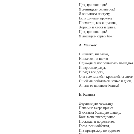
Цок, цок цок, цок!
Я
лошадка
- серый бок!
Я копытцем постучу,
Если хочешь- прокачу!
Посмотри, как я красива,
Хороши и хвост и грива.
Цок, цок цок, цок!
Я лошадка- серый бок!
А. Манжос
Ни шатко, ни валко,
Ни валко, ни шатко
Однажды у нас появилась
лошадка
.
И взрослые рады,
И рады все дети,
Она всех милей и красивей на свете.
О ней мы заботимся ночью и днем,
А папа ее называет Конем!
Е. Ковина
Деревянную
лошадку
Папа мне вчера принёс.
Я схватил большую шашку,
Конь меня вперёд понёс.
Поскакал я по долинам,
Горы, реки оббежал,
И в препрыжку по дорогам