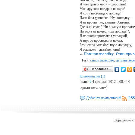
И уже целый час я – хороший!
Мне другого подарка не надо!
Я хочу настоящую лошадь!
Папа был удивлён: "Ну, лошадку...
Я не против, но, знаешь, Антоша,
Где ж ей спать? Ни в какую кроватк
Ни одна не поместится лошадь!".
Я полночи проплакал украдкой,
А наутро проснулся и понял:
Раз нельзя мне большую лошадку,
Я согласен – давайте пони!
←
Потешки про зайку
|
Стихи про 
Теги:
стихи малышам
,
детские вес
Поделиться…
Комментарии (1)
юлия
#
4 февраля 2012 в 08:44
0
красивые стихи=)
Добавить комментарий
RSS
Обращение к 