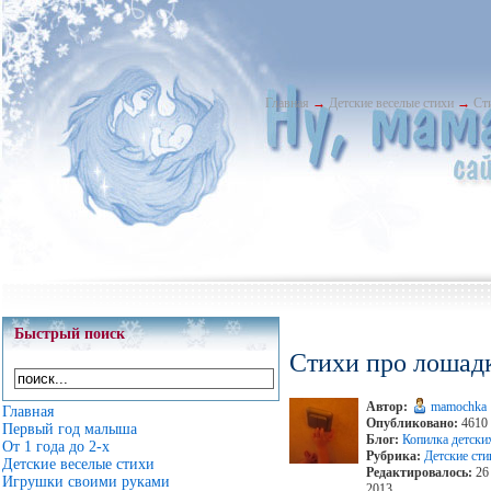
Главная
→
Детские веселые стихи
→
Ст
Быстрый поиск
Стихи про лошад
Автор:
mamochka
Главная
Опубликовано:
4610 
Первый год малыша
Блог:
Копилка детски
От 1 года до 2-х
Рубрика:
Детские ст
Детские веселые стихи
Редактировалось:
26 
Игрушки своими руками
2013