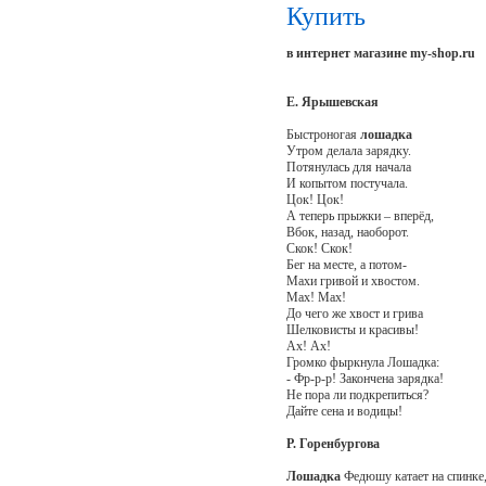
Купить
в интернет магазине my-shop.ru
Е. Ярышевская
Быстроногая
лошадка
Утром делала зарядку.
Потянулась для начала
И копытом постучала.
Цок! Цок!
А теперь прыжки – вперёд,
Вбок, назад, наоборот.
Скок! Скок!
Бег на месте, а потом-
Махи гривой и хвостом.
Мах! Мах!
До чего же хвост и грива
Шелковисты и красивы!
Ах! Ах!
Громко фыркнула Лошадка:
- Фр-р-р! Закончена зарядка!
Не пора ли подкрепиться?
Дайте сена и водицы!
Р. Горенбургова
Лошадка
Федюшу катает на спинке