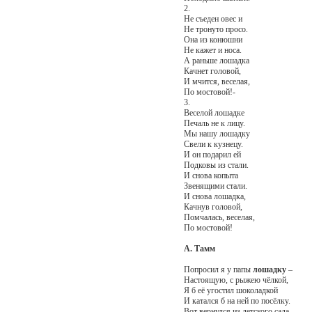
2.
Не съеден овес и
Не тронуто просо.
Она из конюшни
Не кажет и носа.
А раньше лошадка
Качнет головой,
И мчится, веселая,
По мостовой!-
3.
Веселой лошадке
Печаль не к лицу.
Мы нашу лошадку
Свели к кузнецу.
И он подарил ей
Подковы из стали.
И снова копыта
Звенящими стали.
И снова лошадка,
Качнув головой,
Помчалась, веселая,
По мостовой!
А. Тамм
Попросил я у папы
лошадку
–
Настоящую, с рыжею чёлкой,
Я б её угостил шоколадкой
И катался б на ней по посёлку.
Вот вернулся из детского сада,