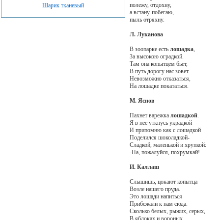
полежу, отдохну,
Шарик тканевый
а встану-побегаю,
пыль отряхну.
Л. Луканова
В зоопарке есть
лошадка
,
За высокою оградкой.
Там она копытцем бьет,
В путь дорогу нас зовет.
Невозможно отказаться,
На лошадке покататься.
М. Яснов
Пахнет варежка
лошадкой
.
Я в нее уткнусь украдкой
И припомню как с лошадкой
Поделился шоколадкой-
Сладкой, маленькой и хрупкой:
-На, пожалуйся, похрумкай!
И. Каллаш
Слышишь, цокают копытца
Возле нашего пруда.
Это лошади напиться
Прибежали к нам сюда.
Сколько белых, рыжих, серых,
В яблоках и вороных.