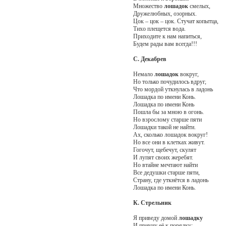
Множество
лошадок
смелых,
Дружелюбных, озорных.
Цок – цок – цок. Стучат копытца,
Тихо плещется вода.
Приходите к нам напиться,
Будем рады вам всегда!!!
С. Декабрев
Немало
лошадок
вокруг,
Но только почудилось вдруг,
Что мордой уткнулась в ладонь
Лошадка по имени Конь.
Лошадка по имени Конь
Пошла бы за мною в огонь.
Но взрослому старше пяти
Лошадки такой не найти.
Ах, сколько лошадок вокруг!
Но все они в клетках живут.
Гогочут, щебечут, скулят
И лупят своих жеребят.
Но втайне мечтают найти
Все дедушки старше пяти,
Страну, где уткнётся в ладонь
Лошадка по имени Конь.
К. Стрельник
Я приведу домой
лошадку
И приучу её к порядку: