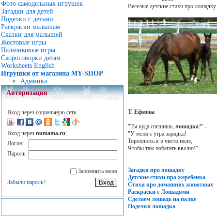
Фото самодельных игрушек
Веселые детские стихи про лошадк
Загадки для детей
Поделки с детьми
Раскраски малышам
Сказки для малышей
Жестовые игры
Пальчиковые игры
Скороговорки детям
Worksheets English
Игрушки от магазина MY-SHOP
Админка
Авторизация
Т. Ефмова
Вход через социальную сеть:
"Ты куда спешишь,
лошадка
?" -
Вход через
numama.ru
:
"У меня с утра зарядка!
Тороплюсь я в чисто поле,
Логин:
Чтобы там побегать вволю!"
Пароль:
Загадки про лошадку
Запомнить меня
Детские стихи про жеребенка
Забыли пароль?
Стихи про домашних животных
Раскраски с Лошадями
Сделаем лошадь на палке
Поделки лошадка