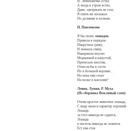
И...немножечко устал.
А когда я утром встал,
Даже, завтракать не стал,
Я опять же поскакал
По долинам и холмам.
Н. Павлюкова
Я бы своих
лошадок
Привела в порядок-
Накрутила гриву,
И помыла спину,
Накормила вкусно
Морковкой и капустой,
Причесала хвостик,
Отнесла бы в гости
Их в большой корзине...
Но пока они стоят
На полке в магазине!
Левин, Лунин, Р. Муха
(Из сборника Вежливый слон)
Очень простое животное лошадь,
С виду мила и характер хороший.
Лошадь
за стол никогда не садится,
Лошадь
в постель никогда не ложится.
Ест она стоя