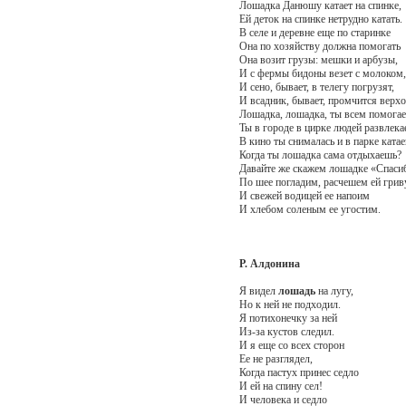
Лошадка Данюшу катает на спинке,
Ей деток на спинке нетрудно катать.
В селе и деревне еще по старинке
Она по хозяйству должна помогать
Она возит грузы: мешки и арбузы,
И с фермы бидоны везет с молоком,
И сено, бывает, в телегу погрузят,
И всадник, бывает, промчится верхо
Лошадка, лошадка, ты всем помогае
Ты в городе в цирке людей развлека
В кино ты снималась и в парке катае
Когда ты лошадка сама отдыхаешь?
Давайте же скажем лошадке «Спасиб
По шее погладим, расчешем ей грив
И свежей водицей ее напоим
И хлебом соленым ее угостим.
Р. Алдонина
Я видел
лошадь
на лугу,
Но к ней не подходил.
Я потихонечку за ней
Из-за кустов следил.
И я еще со всех сторон
Ее не разглядел,
Когда пастух принес седло
И ей на спину сел!
И человека и седло