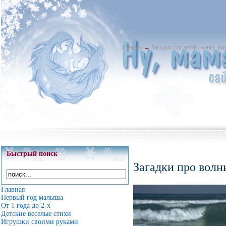
Главная
→
Загадки для детей (меню, в
Быстрый поиск
Загадки про волн
Главная
Первый год малыша
От 1 года до 2-х
Детские веселые стихи
Игрушки своими руками