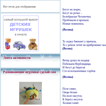
Нет тегов для отображения
Бегут по морю,
Бегут по речке -
Белобрысые Человечки.
Пробежали и пропали.
Новые появились.
(Волны)
То лодку баюкает у причала,
То с ревом летит на прибрежные ска
(Волна)
Лента активности
Ветер дунул по водице
Побежали Верблюдицы.
И бегут до берегов
Сто взлохмаченных горбов.
Развивающие игрушки сделай сам
(Волны)
Поле синее,
Овцы белые.
На поле пасутся,
К берегу несутся.
Хозяин гонит.