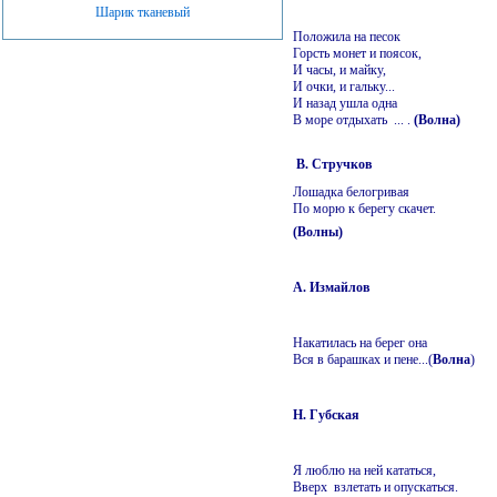
Шарик тканевый
Положила на песок
Горсть монет и поясок,
И часы, и майку,
И очки, и гальку...
И назад ушла одна
В море отдыхать ... .
(Волна)
В. Стручков
Лошадка белогривая
По морю к берегу скачет.
(Волны)
А. Измайлов
Накатилась на берег она
Вся в барашках и пене...(
Волна
)
Н. Губская
Я люблю на ней кататься,
Вверх взлетать и опускаться.