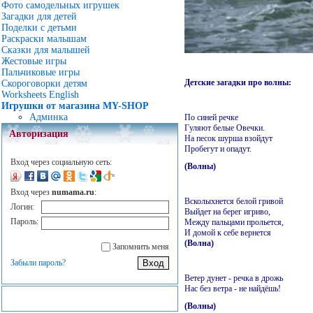
Фото самодельных игрушек
Загадки для детей
Поделки с детьми
Раскраски малышам
Сказки для малышей
Жестовые игры
Пальчиковые игры
Детские загадки про волны:
Скороговорки детям
Worksheets English
Игрушки от магазина MY-SHOP
Админка
По синей речке
Гуляют белые Овечки.
Авторизация
На песок шурша взойдут
Пробегут и опадут.
Вход через социальную сеть:
(Волны)
Вход через
numama.ru
:
Всколыхнется белой гривой
Логин:
Выйдет на берег игриво,
Пароль:
Между пальцами прольется,
И домой к себе вернется
(Волна)
Запомнить меня
Забыли пароль?
Ветер дунет - речка в дрожь
Нас без ветра - не найдёшь!
(Волны)