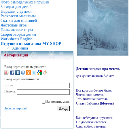
Фото самодельных игрушек
Загадки для детей
Поделки с детьми
Раскраски малышам
Сказки для малышей
Жестовые игры
Пальчиковые игры
Скороговорки детям
Worksheets English
Игрушки от магазина MY-SHOP
Админка
Авторизация
Вход через социальную сеть:
Детские загадки про метель:
для дошкольников 5-6 лет
Вход через
numama.ru
:
Логин:
Все кругом белым-бело,
Пароль:
Чисто поле замело.
Это Зимушке постель
Запомнить меня
Стелет бабушка
(Метель)
Забыли пароль?
Как лебёдушка кружится,
По дорожке стелется,
След собою заметает