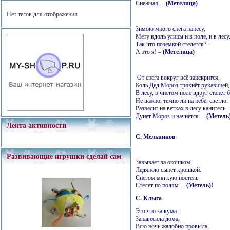
Снежная ...
(Метелица)
Нет тегов для отображения
Зимою много снега нанесу,
Мету вдоль улицы и в поле, и в лесу
Так что поземкой стелется? -
А это я! –
(Метелица)
От снега вокруг всё заискрится,
Коль Дед Мороз тряхнёт рукавицей,
В лесу, в чистом поле вдруг станет б
Не важно, темно ли на небе, светло.
Развесит на ветках в лесу канитель.
Дунет Мороз и начнётся …
(Метель
Лента активности
С. Мельников
Развивающие игрушки сделай сам
Завывает за окошком,
Ледяною сыпет крошкой.
Снегом мягкую постель
Стелет по полям ...
(Метель)!
С. Клыга
Это что за кума:
Занавесила дома,
Всю ночь жалобно провыла,