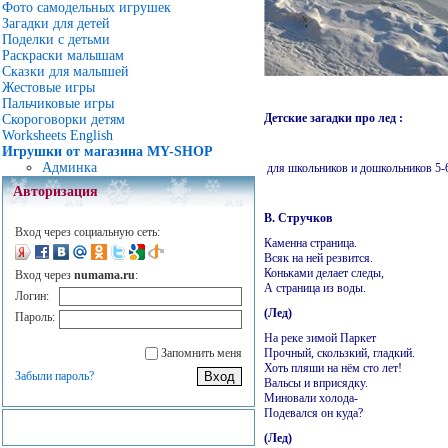
Фото самодельных игрушек
Загадки для детей
Поделки с детьми
Раскраски малышам
Сказки для малышей
Жестовые игры
Пальчиковые игры
Детские загадки про лед :
Скороговорки детям
Worksheets English
Игрушки от магазина MY-SHOP
Админка
для школьников и дошкольников 5-6
Авторизация
В. Стручков
Вход через социальную сеть:
Каменна страница.
Всяк на ней резвится.
Коньками делает следы,
Вход через
numama.ru
:
А страница из воды.
Логин:
(Лед)
Пароль:
На реке зимой Паркет
Прочный, скользкий, гладкий.
Запомнить меня
Хоть пляши на нём сто лет!
Забыли пароль?
Вальсы и вприсядку.
Миновали холода-
Подевался он куда?
(Лед)