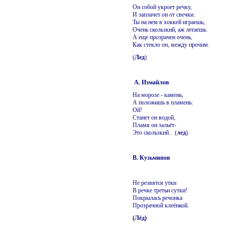
Он собой укроет речку,
И заплачет он от свечки.
Ты на нем в хоккей играешь,
Очень скользкий, аж летаешь.
А еще прозрачен очень,
Как стекло он, между прочим.
(
Лед
)
А. Измайлов
На морозе - камень,
А положишь в пламень:
Ой!
Станет он водой,
Пламя он зальёт-
Это скользкий.. (
лед
).
В. Кузьминов
Не резвятся утки
В речке третьи сутки!
Покрылась речонка
Прозрачной клеёнкой.
(Лёд)