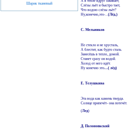
А в тепле вдруг оживает,
Шарик тканевый
Слёзы льёт и быстро тает,
Что водою слёзы льёт?
Ну,конечно,это-...
(Лёд.)
С. Мельников
Не стекло и не хрусталь,
А блестит, как будто сталь.
Занесёшь в тепло, домой.
Станет сразу он водой.
Холод от него идёт.
Ну конечно это
…( лёд)
Е. Телушкина
Эта вода как камень тверда.
Солнце припечёт- она потечёт.
(
Лед
)
Д. Полоновкский