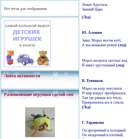
Лежит Хрусталь
Нет тегов для отображения
Зимний Царь.
(Лед)
Ю. Алешин
Зима. Мороз мосты куёт,
А мы коньками режем
(лед).
Мороз коснулся светлых вод
И навёл хрустальный
(лед)
.
Лента активности
В. Тунников
Мороз на воду опустился
И мир вокруг преобразился.
Развивающие игрушки сделай сам
Там где раньше все текло,
Превратилось все в стекло.
(Лед)
Г. Таравкова
Он прозрачный и холодный,
Он загадочный и плотный,