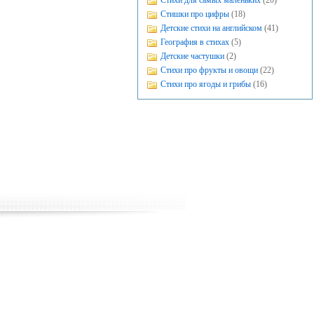
Стихи для самых маленьких
(20)
Стишки про цифры
(18)
Детские стихи на английском
(41)
География в стихах
(5)
Детские частушки
(2)
Стихи про фрукты и овощи
(22)
Стихи про ягоды и грибы
(16)