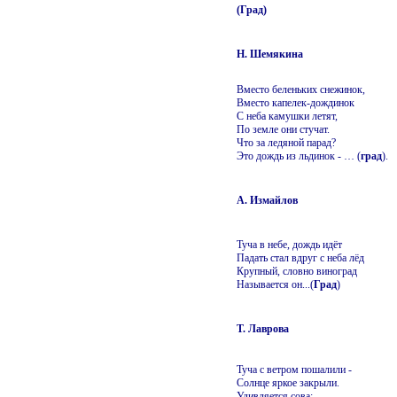
(Град)
Н. Шемякина
Вместо беленьких снежинок,
Вместо капелек-дождинок
С неба камушки летят,
По земле они стучат.
Что за ледяной парад?
Это дождь из льдинок - … (
град
).
А. Измайлов
Туча в небе, дождь идёт
Падать стал вдруг с неба лёд
Крупный, словно виноград
Называется он...(
Град
)
Т. Лаврова
Туча с ветром пошалили -
Солнце яркое закрыли.
Удивляется сова: