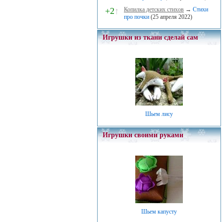
+2
↑
Копилка детских стихов
→
Стихи
про почки
(25 апреля 2022)
Игрушки из ткани сделай сам
Шьем лису
Игрушки своими руками
Шьем капусту