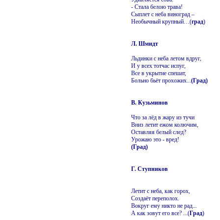
- Стала белою трава!
Сыплет с неба виноград –
Необычный крупный…(
град
)
Л. Шмидт
Льдинки с неба летом вдруг,
И у всех тотчас испуг,
Все в укрытие спешат,
Больно бьёт прохожих...
(Град)
В. Кузьминов
Что за лёд в жару из тучи
Вниз летит ежом колючим,
Оставляя белый след?
Урожаю это - вред!
(Град)
Г. Ступников
Летит с неба, как горох,
Создаёт переполох.
Вокруг ему никто не рад...
А как зовут его все? ...(
Град
)