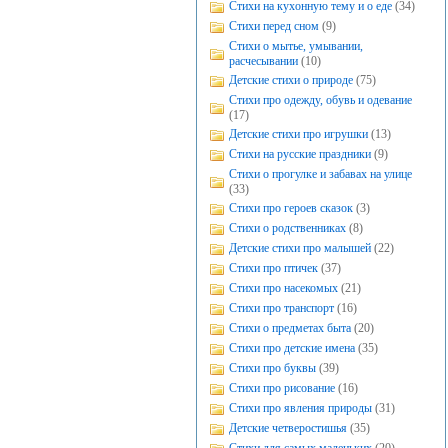
Стихи на кухонную тему и о еде
(34)
Стихи перед сном
(9)
Стихи о мытье, умывании,
расчесывании
(10)
Детские стихи о природе
(75)
Стихи про одежду, обувь и одевание
(17)
Детские стихи про игрушки
(13)
Стихи на русские праздники
(9)
Стихи о прогулке и забавах на улице
(33)
Стихи про героев сказок
(3)
Стихи о родственниках
(8)
Детские стихи про малышей
(22)
Стихи про птичек
(37)
Стихи про насекомых
(21)
Стихи про транспорт
(16)
Стихи о предметах быта
(20)
Стихи про детские имена
(35)
Стихи про буквы
(39)
Стихи про рисование
(16)
Стихи про явления природы
(31)
Детские четверостишья
(35)