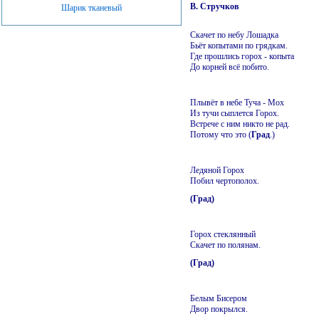
В. Стручков
Шарик тканевый
Скачет по небу Лошадка
Бьёт копытами по грядкам.
Где прошлись горох - копыта
До корней всё побито.
Плывёт в небе Туча - Мох
Из тучи сыплется Горох.
Встрече с ним никто не рад.
Потому что это (
Град
.)
Ледяной Горох
Побил чертополох.
(Град)
Горох стеклянный
Скачет по полянам.
(Град)
Белым Бисером
Двор покрылся.