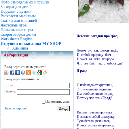
Фото самодельных игрушек
Загадки для детей
Поделки с детьми
Раскраски малышам
Сказки для малышей
Жестовые игры
Пальчиковые игры
Скороговорки детям
Детские загадки про град:
Worksheets English
Игрушки от магазина MY-SHOP
Админка
Летом он, как дождь идёт,
И собой природу бьёт.
Авторизация
Плачет от него природа,
Что же бьёт так с небосвода?
Вход через социальную сеть:
(Град)
Вход через
numama.ru
:
С неба падают крупинки,
Логин:
Это маленькие льдинки.
Пароль:
Им вообще никто не рад,
Потому что это (
Град
)!
Запомнить меня
Забыли пароль?
Вышла туча на прогулку
И взяла с собой шкатулку.
Туча бегала, резвилась,
И шкатулочка открылась,