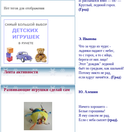
И рассыпался вниз — ох! —
Круглый, ледяной горох.
Нет тегов для отображения
(Град)
Э. Иванова
Что за чудо из чудес -
льдинки падают с небес,
то с горох, а то с яйцо,
береги от них лицо!
Этот "дождик" ледяной
бьёт по грядкам, как шальной!
Лента активности
Потому никто не рад,
если вдруг начнётся...
(Град
)
Развивающие игрушки сделай сам
Ю. Алешин
Ничего хорошего –
Белые горошины!
Я ему совсем не рад,
Если с неба сыплет
(град).