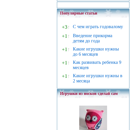
Популярные статьи
+3
↑
С чем играть годовалому
+1
↑
Введение прикорма
детям до года
+1
↑
Какие игрушки нужны
до 6 месяцев
+1
↑
Как развивать ребенка 9
месяцев
+1
↑
Какие игрушки нужны в
2 месяца
Игрушки из носков сделай сам