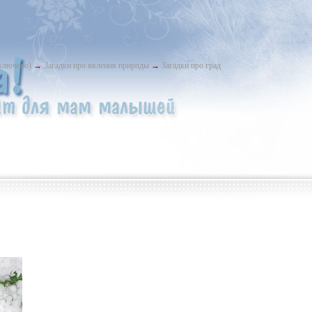
ыключено)
→
Загадки про явления природы
→
Загадки про град