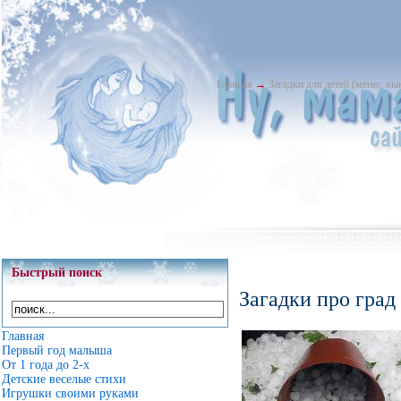
Главная
→
Загадки для детей (меню, в
Быстрый поиск
Загадки про град
Главная
Первый год малыша
От 1 года до 2-х
Детские веселые стихи
Игрушки своими руками