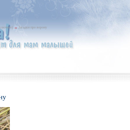
ыключено)
→
Загадки про ворону
ну