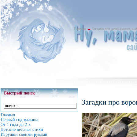
Главная
→
Загадки для детей (меню, в
Быстрый поиск
Загадки про воро
Главная
Первый год малыша
От 1 года до 2-х
Детские веселые стихи
Игрушки своими руками