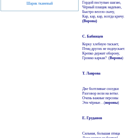
Гордой поступью шагаю,
Шарик тканевый
Чёрный плащик надеваю,
Быстро весело скачу,
Кар, кар, кар, всегда кричу.
(Ворона)
С. Бабинцев
Корку хлебную таскает,
Птиц других не подпускает.
Крепко держит оборону,
Громко каркая? (
Ворона
)
Т. Лаврова
Две болтливые соседки
Разговор вели на ветке.
Очень важные персоны
Эти чёрные…(
вороны
)
Е. Груданов
Сильная, большая птица