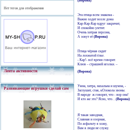
(Ворона)
Нет тегов для отображения
Эта птица всем знакома -
Важно ходит возле дома
Кар-Кар-Кар вдруг закричит,
И спокойно улетит.
Очень хитрая персона,
А зовут её
(Ворона)
Птица чёрная сидит
На лохматой ёлке.
- Кар!- всё время говорит.
Клюв – страшней иголки. –
Лента активности
(Ворона)
Умна, хитра, нахальна 
Развивающие игрушки сделай сам
Заглушит, стая, кОлок
В народе ж говорят, что
И кто же это? Ясно, что…
(Ворона)
Я такая заводная,
Славная и озорная,
По асфальту я хожу,
Вам я люди не служу.