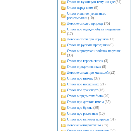
Стихи на кухонную тему и о еде
(34)
Стихи перед сном
(9)
Стихи о мытье, умывании,
расчесывании
(10)
Детские стихи о природе
(75)
Стихи про одежду, обувь и одевание
(17)
Детские стихи про игрушки
(13)
Стихи на русские праздники
(9)
Стихи о прогулке и забавах на улице
(33)
Стихи про героев сказок
(3)
Стихи о родственниках
(8)
Детские стихи про малышей
(22)
Стихи про птичек
(37)
Стихи про насекомых
(21)
Стихи про транспорт
(16)
Стихи о предметах быта
(20)
Стихи про детские имена
(35)
Стихи про буквы
(39)
Стихи про рисование
(16)
Стихи про явления природы
(31)
Детские четверостишья
(35)