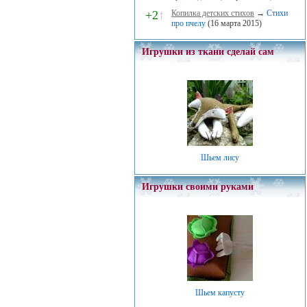
+2
↑
Копилка детских стихов
→
Стихи
про пчелу
(16 марта 2015)
Игрушки из ткани сделай сам
Шьем лису
Игрушки своими руками
Шьем капусту