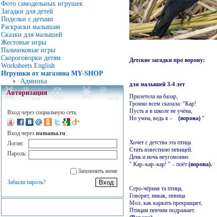
Фото самодельных игрушек
Загадки для детей
Поделки с детьми
Раскраски малышам
Сказки для малышей
Жестовые игры
Пальчиковые игры
Скороговорки детям
Детские загадки про ворону:
Worksheets English
Игрушки от магазина MY-SHOP
Админка
для малышей 3-4 лет
Авторизация
Прилетела на базар,
Громко всем сказала: "Кар!
Пусть я в школе не учёна,
Вход через социальную сеть:
Но умна, ведь я –
(ворона)
"
Вход через
numama.ru
:
Хочет с детства эта птица
Логин:
Стать известною певицей.
Пароль:
День и ночь неугомонно
" Кар–кар–кар! " – поёт
(ворона).
Запомнить меня
Забыли пароль?
Серо-чёрная та птица,
Говорят, никак, певица.
Мол, как каркать прекращает,
Птицам певчим подражает.