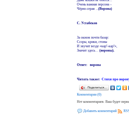
Даже кошки не боится!..
Очень важная персона –
Чёрно-серая ...
(Ворона)
С. Устабеков
За окном почти базар:
Ссоры, крики, стоны
И звучит везде «кар!-кар!»,
Значит здесь…
(вороны).
Ответ: ворона
Читать также:
Стихи про ворон
Поделиться…
Комментарии (0)
Нет комментариев. Ваш будет перв
Добавить комментарий
RSS