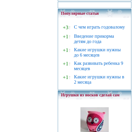
Популярные статьи
+3
↑
С чем играть годовалому
+1
↑
Введение прикорма
детям до года
+1
↑
Какие игрушки нужны
до 6 месяцев
+1
↑
Как развивать ребенка 9
месяцев
+1
↑
Какие игрушки нужны в
2 месяца
Игрушки из носков сделай сам