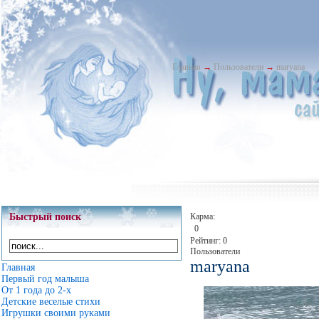
Главная
→
Пользователи
→
maryana
Быстрый поиск
Карма:
0
Рейтинг: 0
Пользователи
maryana
Главная
Первый год малыша
От 1 года до 2-х
Детские веселые стихи
Игрушки своими руками