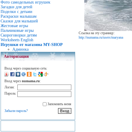
Фото самодельных игрушек
Загадки для детей
Поделки с детьми
Раскраски малышам
Сказки для малышей
Жестовые игры
Пальчиковые игры
Ссылка на эту страницу:
Скороговорки детям
http://numama.ru/users/maryana
Worksheets English
Игрушки от магазина MY-SHOP
Админка
Авторизация
Вход через социальную сеть:
Вход через
numama.ru
:
Логин:
Пароль:
Запомнить меня
Забыли пароль?