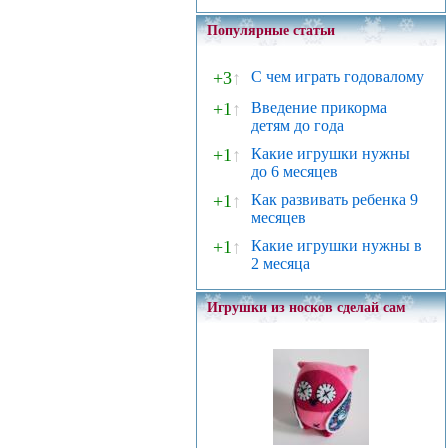
Популярные статьи
+3
↑
С чем играть годовалому
+1
↑
Введение прикорма
детям до года
+1
↑
Какие игрушки нужны
до 6 месяцев
+1
↑
Как развивать ребенка 9
месяцев
+1
↑
Какие игрушки нужны в
2 месяца
Игрушки из носков сделай сам