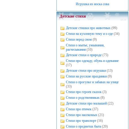
Игрушка из носка сова
Детские стихи
Детские стишки про животных
(99)
Стихи на кухонную тему и о еде
(34)
Стихи перед сном
(9)
Стихи о мытье, умывании,
расчесывании
(10)
Детские стихи о природе
(75)
Стихи про одежду, обувь и одевание
(17)
Детские стихи про игрушки
(13)
Стихи на русские праздники
(9)
Стихи о прогулке и забавах на улице
(33)
Стихи про героев сказок
(3)
Стихи о родственниках
(8)
Детские стихи про малышей
(22)
Стихи про птичек
(37)
Стихи про насекомых
(21)
Стихи про транспорт
(16)
Стихи о предметах быта
(20)