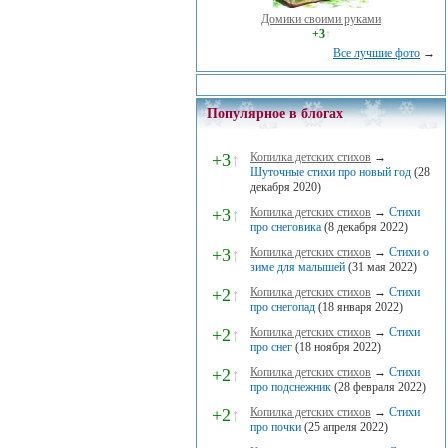
Домики своими руками
+3
↑
Все лучшие фото
→
Популярное в блогах
+3
↑
Копилка детских стихов
→
Шуточные стихи про новый год
(28
декабря 2020)
+3
↑
Копилка детских стихов
→
Стихи
про снеговика
(8 декабря 2022)
+3
↑
Копилка детских стихов
→
Стихи о
зиме для малышей
(31 мая 2022)
+2
↑
Копилка детских стихов
→
Стихи
про снегопад
(18 января 2022)
+2
↑
Копилка детских стихов
→
Стихи
про снег
(18 ноября 2022)
+2
↑
Копилка детских стихов
→
Стихи
про подснежник
(28 февраля 2022)
+2
↑
Копилка детских стихов
→
Стихи
про почки
(25 апреля 2022)