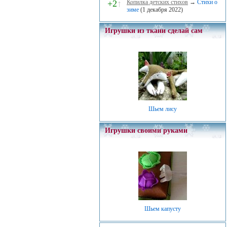
+2
↑
Копилка детских стихов
→
Стихи о
зиме
(1 декабря 2022)
Игрушки из ткани сделай сам
Шьем лису
Игрушки своими руками
Шьем капусту