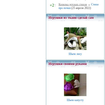
+2
↑
Копилка детских стихов
→
Стихи
про почки
(25 апреля 2022)
Игрушки из ткани сделай сам
Шьем лису
Игрушки своими руками
Шьем капусту