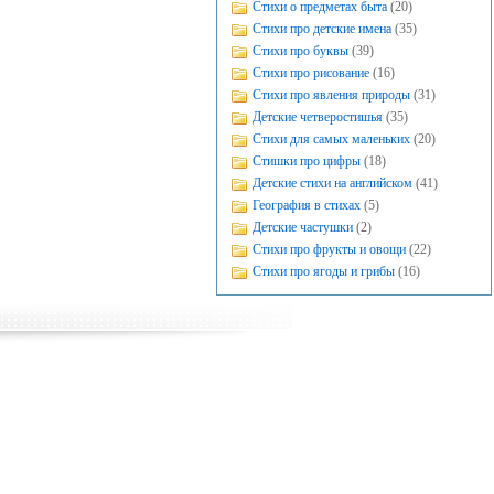
Стихи о предметах быта
(20)
Стихи про детские имена
(35)
Стихи про буквы
(39)
Стихи про рисование
(16)
Стихи про явления природы
(31)
Детские четверостишья
(35)
Стихи для самых маленьких
(20)
Стишки про цифры
(18)
Детские стихи на английском
(41)
География в стихах
(5)
Детские частушки
(2)
Стихи про фрукты и овощи
(22)
Стихи про ягоды и грибы
(16)