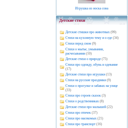
Игрушка из носка сова
Детские стихи
Детские стишки про животных
(99)
Стихи на кухонную тему и о еде
(34)
Стихи перед сном
(9)
Стихи о мытье, умывании,
расчесывании
(10)
Детские стихи о природе
(75)
Стихи про одежду, обувь и одевание
(17)
Детские стихи про игрушки
(13)
Стихи на русские праздники
(9)
Стихи о прогулке и забавах на улице
(33)
Стихи про героев сказок
(3)
Стихи о родственниках
(8)
Детские стихи про малышей
(22)
Стихи про птичек
(37)
Стихи про насекомых
(21)
Стихи про транспорт
(16)