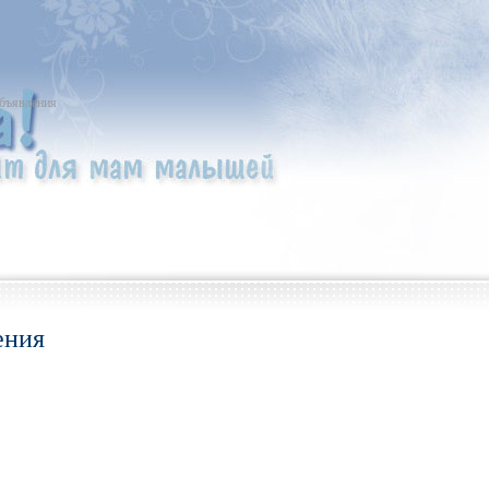
бъявления
ения