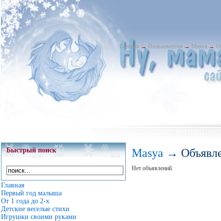
Главная
→
Пользователи
→
Masya
→
О
Быстрый поиск
Masya
→ Объявл
Нет объявлений.
Главная
Первый год малыша
От 1 года до 2-х
Детские веселые стихи
Игрушки своими руками