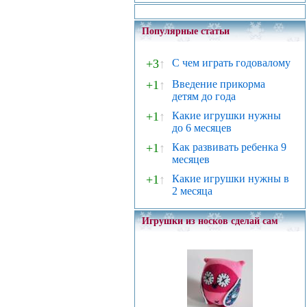
Популярные статьи
+3
↑
С чем играть годовалому
+1
↑
Введение прикорма
детям до года
+1
↑
Какие игрушки нужны
до 6 месяцев
+1
↑
Как развивать ребенка 9
месяцев
+1
↑
Какие игрушки нужны в
2 месяца
Игрушки из носков сделай сам