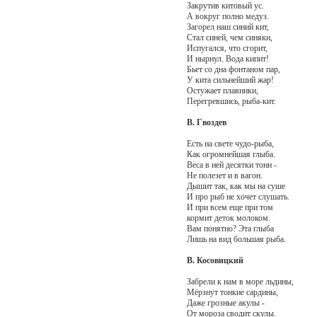
Закрутив китовый ус.
А вокруг полно медуз.
Загорел наш синий кит,
Стал синей, чем синяки,
Испугался, что сгорит,
И нырнул. Вода кипит!
Бьет со дна фонтаном пар,
У кита сильнейший жар!
Остужает плавники,
Перегревшись, рыба-кит.
В. Гвоздев
Есть на свете чудо-рыба,
Как огромнейшая глыба.
Веса в ней десятки тонн -
Не полезет и в вагон.
Дышит так, как мы на суше
И про рыб не хочет слушать.
И при всем еще при том
кормит деток молоком.
Вам понятно? Эта глыба
Лишь на вид большая рыба.
В. Косовицкий
Забрели к нам в море льдины,
Мёрзнут тонкие сардины,
Даже грозные акулы -
От мороза сводит скулы.