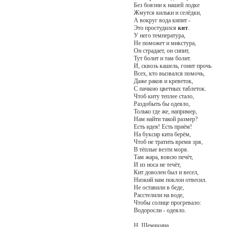
Без боязни к нашей лодке
Жмутся кильки и селёдки,
А вокруг вода кипит -
Это простудился
кит
.
У него температура,
Не поможет и микстура,
Он страдает, он сипит,
Тут болит и там болит.
И, сквозь кашель, гонит прочь
Всех, кто вызвался помочь,
Даже раков и креветок,
С пачкою цветных таблеток.
Чтоб киту теплее стало,
Раздобыть бы одеяло,
Только где же, например,
Нам найти такой размер?
Есть идея! Есть приём!
На буксир кита берём,
Чтоб не тратить время зря,
В тёплые везти моря.
Там жара, вовсю печёт,
И из носа не течёт,
Кит доволен был и весел,
Низкий нам поклон отвесил.
Не оставили в беде,
Расстелили на воде,
Чтобы солнце прогревало:
Водоросли - одеяло.
Н. Шемякина