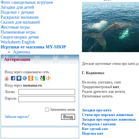
Фото самодельных игрушек
Загадки для детей
Поделки с детьми
Раскраски малышам
Сказки для малышей
Жестовые игры
Пальчиковые игры
Скороговорки детям
Worksheets English
Игрушки от магазина MY-SHOP
Админка
Авторизация
Детские шуточные стихи про кита для
Вход через социальную сеть:
Г. Кодиненко
На волну, улегшись, спит
Вход через
numama.ru
:
Тридцатиметровый
кит
,
Рядом дремлют, как котята,
Логин:
Пятитонные китята.
Пароль:
Запомнить меня
Загадки про кита
Стихи про морских животных
Забыли пароль?
Загадки про морских животных
Раскраски с китами
Кит сделай сам
Поделка кит