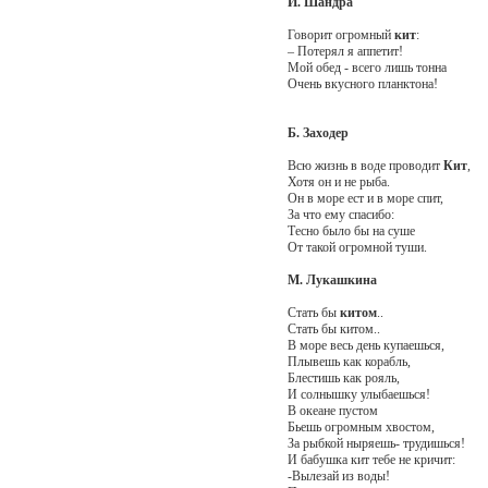
И. Шандра
Говорит огромный
кит
:
– Потерял я аппетит!
Мой обед - всего лишь тонна
Очень вкусного планктона!
Б. Заходер
Всю жизнь в воде проводит
Кит
,
Хотя он и не рыба.
Он в море ест и в море спит,
За что ему спасибо:
Тесно было бы на суше
От такой огромной туши.
М. Лукашкина
Стать бы
китом
..
Стать бы китом..
В море весь день купаешься,
Плывешь как корабль,
Блестишь как рояль,
И солнышку улыбаешься!
В океане пустом
Бьешь огромным хвостом,
За рыбкой ныряешь- трудишься!
И бабушка кит тебе не кричит:
-Вылезай из воды!