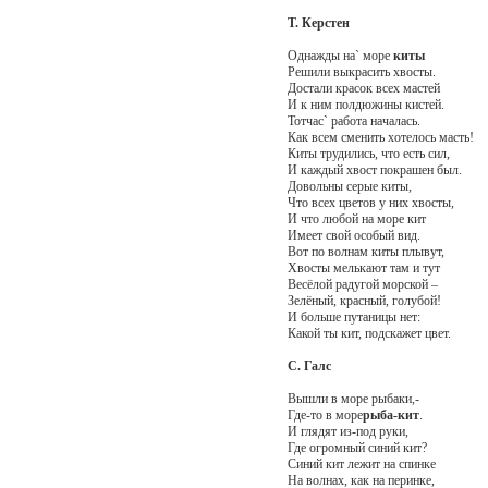
Т. Керстен
Однажды на` море
киты
Решили выкрасить хвосты.
Достали красок всех мастей
И к ним полдюжины кистей.
Тотчас` работа началась.
Как всем сменить хотелось масть!
Киты трудились, что есть сил,
И каждый хвост покрашен был.
Довольны серые киты,
Что всех цветов у них хвосты,
И что любой на море кит
Имеет свой особый вид.
Вот по волнам киты плывут,
Хвосты мелькают там и тут
Весёлой радугой морской –
Зелёный, красный, голубой!
И больше путаницы нет:
Какой ты кит, подскажет цвет.
С. Галс
Вышли в море рыбаки,-
Где-то в море
рыба-кит
.
И глядят из-под руки,
Где огромный синий кит?
Синий кит лежит на спинке
На волнах, как на перинке,