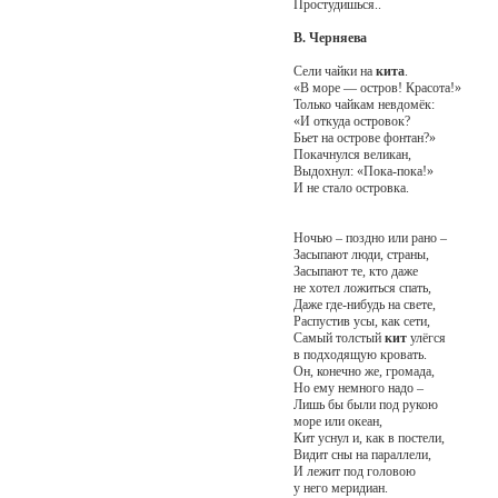
Простудишься..
В. Черняева
Сели чайки на
кита
.
«В море — остров! Красота!»
Только чайкам невдомёк:
«И откуда островок?
Бьет на острове фонтан?»
Покачнулся великан,
Выдохнул: «Пока-пока!»
И не стало островка.
Ночью – поздно или рано –
Засыпают люди, страны,
Засыпают те, кто даже
не хотел ложиться спать,
Даже где-нибудь на свете,
Распустив усы, как сети,
Самый толстый
кит
улёгся
в подходящую кровать.
Он, конечно же, громада,
Но ему немного надо –
Лишь бы были под рукою
море или океан,
Кит уснул и, как в постели,
Видит сны на параллели,
И лежит под головою
у него меридиан.