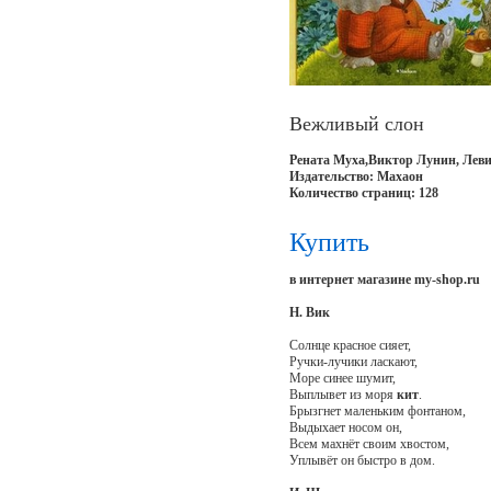
Вежливый слон
Рената Муха,Виктор Лунин, Лев
Издательство: Махаон
Количество страниц: 128
Купить
в интернет магазине my-shop.ru
Н. Вик
Солнце красное сияет,
Ручки-лучики ласкают,
Море синее шумит,
Выплывет из моря
кит
.
Брызгнет маленьким фонтаном,
Выдыхает носом он,
Всем махнёт своим хвостом,
Уплывёт он быстро в дом.