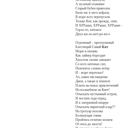
А пузатый осьминог
Старый бубен приволок.
Били час в него кефали,
В море всех перепугали.
Только Кит, как прежде, спит,
И ХРРапит, ХРРапит, ХРРапит -
Горло-то, китовое
Двух-ки-ло-мет-ро-во-е.
Огромный – преогромный
Блестящий Синий
Кит
Моря и океаны
Как лайнер бороздит
Хвостом своим замашет
Со всех китовых сил,
Помчится словно ветер
И - море переплыл!
Ах, какое наслажденье
Днем, а также в темноте
Плыть на поиск приключений
На волшебном на Ките!
Отыскать пустынный остров,
И послать туда отряд,
И в затерянной пещере
Отыскать пиратский клад!!!
На тротуар похожа
Большущая спина
Пройтись отлично можем
От носа до хвоста!