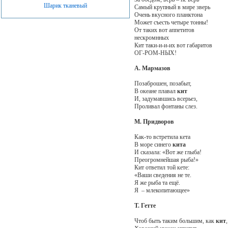
Шарик тканевый
Самый крупный в мире зверь
Очень вкусного планктона
Может съесть четыре тонны!
От таких вот аппетитов
нескромнных
Кит таки-и-и-их вот габаритов
ОГ-РОМ-НЫХ!
А. Мармазов
Позаброшен, позабыт,
В океане плавал
кит
И, задумавшись всерьез,
Проливал фонтаны слез.
М. Придворов
Как-то встретила кета
В море синего
кита
И сказала: «Вот же глыба!
Преогромнейшая рыба!»
Кит ответил той кете:
«Ваши сведения не те.
Я же рыба та ещё.
Я – млекопитающее»
Т. Гетте
Чтоб быть таким большим, как
кит
,