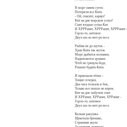
В море синем суета:
Потеряли все Кита.
- Ой, спасите, караул!
Кит на дне морском уснул!
Спит вторые сутки Кит
И ХРРРапит, ХРРРапит, ХРРРапит 
Горло-то, китовое
Двух-ки-ло-мет-ро-во-е.
Рыбам не до шуток -
Храп Кита так жуток.
Море дыбится волнами,
Надвигаются цунами.
Чтоб не грянула беда,
Решено будить Кита.
И приплыли тётки –
Тощие селедки,
Два часа толкали в бок,
Только все пошло не впрок.
Кит на дне зыбучем спит
И ХРРапит, ХРРапит, ХРРапит -
Горло-то, китовое
Двух-ки-ло-мет-ро-во-е.
Колкая ракушка
Щекотала брюшко,
Страшная акула
За плавник щипнула,