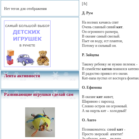
[/b]
Нет тегов для отображения
Д. Рум
На волнах качаясь спит
Очень славный синий
кит
.
Он огромного размера,
В океане самый смелый.
Пьет он воду, ест плантон,
Потому и сильный он.
Р. Зайцева
Такому ребенку не нужно пеленок -
В семействе
китов
появился китено
И радостно принял его океан.
Лента активности
Кит-папа пустил от восторга фонтан
О. Ефимова
Развивающие игрушки сделай сам
В океане
кит
живет,
Шириною с пароход.
Словно остров он огромный.
А на ощупь кит – холодный!
О. Ашто
Познакомьтесь: синий
кит
-
Просто зверский аппетит!
За обедом, верь – не верь