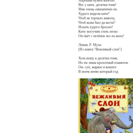
Хороший нужен аппетит.
Вес у кита- десятки тонн!
Мне очень симпатичен он.
Худого видели кита?
Чтоб не торчало живота,
Чтоб кожа был да кости?
Искать худого бросьте!
Киту могучим стать легко-
Он пьёт с пелёнок мо-ло-кооо!
Левин, Р. Муха
(Из книги "Вежливый слон")
Хоть вешу я десятки тонн,
Но ем лишь крохотный планктон
Он- суп, жаркое и компот
В моем меню который год