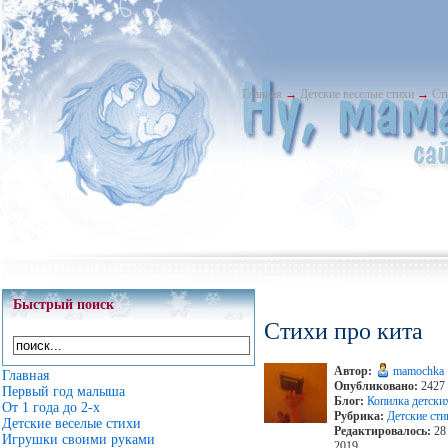
Главная
→
Детские веселые стихи
→
Ст
Быстрый поиск
Стихи про кита
Автор:
mamochka
Главная
Опубликовано:
2427 
Первый год малыша
Блог:
Копилка детски
От 1 года до 2-х
Рубрика:
Детские ст
Детские веселые стихи
Редактировалось:
28 
Игрушки своими руками
2019