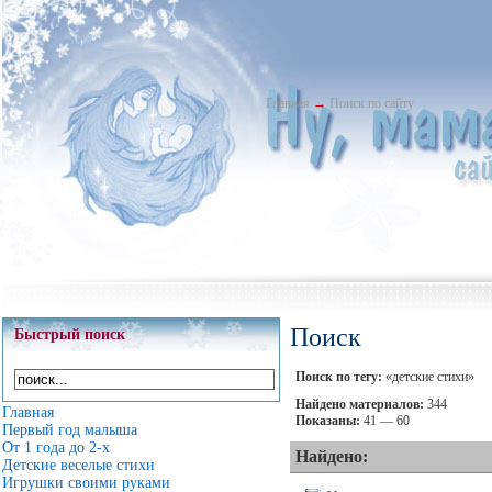
Главная
→
Поиск по сайту
Поиск
Быстрый поиск
Поиск по тегу:
«детские стихи»
Найдено материалов:
344
Главная
Показаны:
41 — 60
Первый год малыша
От 1 года до 2-х
Найдено:
Детские веселые стихи
Игрушки своими руками