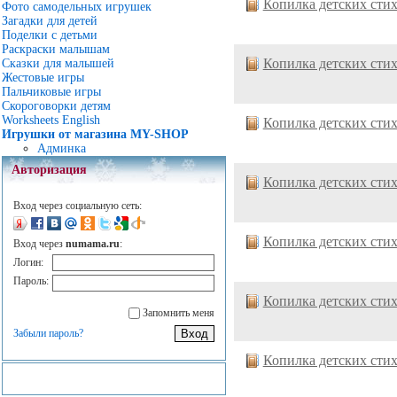
Копилка детских сти
Фото самодельных игрушек
Загадки для детей
Поделки с детьми
Раскраски малышам
Копилка детских сти
Сказки для малышей
Жестовые игры
Пальчиковые игры
Скороговорки детям
Worksheets English
Копилка детских сти
Игрушки от магазина MY-SHOP
Админка
Авторизация
Копилка детских сти
Вход через социальную сеть:
Копилка детских сти
Вход через
numama.ru
:
Логин:
Пароль:
Копилка детских сти
Запомнить меня
Забыли пароль?
Копилка детских сти