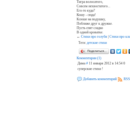
Тигра волосатого,
Совсем нехвостатого...
Его-то куда?
Кошу - сюда!
Ксюше на подушку,
Поближе друг к дружке.
Пусть спят сладко
В одной кроватке.
←
Стихи про голубя
|
Стихи про кл
Теги:
детские стихи
Поделиться…
Комментарии (1)
Дима
#
11 января 2012 в 14:54
0
суперские стихи !
Добавить комментарий
RSS