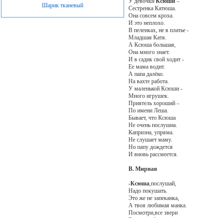
У девочки
Ксюши
–
Шарик тканевый
Сестренка Катюша.
Она совсем кроха.
И это неплохо.
В пеленках, не в платье -
Младшая Катя.
А Ксюша большая,
Она много знает.
И в садик свой ходит -
Ее мама водит.
А папа далёко.
На вахте работа.
У маленькой Ксюши -
Много игрушек.
Приятель хороший –
По имени Леша.
Бывает, что Ксюша
Не очень послушна.
Капризна, упряма.
Не слушает маму.
Но папу дождется
И вновь рассмеется.
В. Мирная
-Ксюша
,послушай,
Надо покушать.
Это же не запеканка,
А твоя любимая манка.
Посмотри,все звери