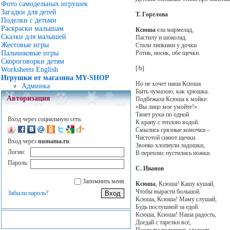
Фото самодельных игрушек
Загадки для детей
Т. Горелова
Поделки с детьми
Раскраски малышам
Ксюша
ела мармелад,
Сказки для малышей
Пастилу и шоколад.
Жестовые игры
Стали липкими у дочки
Ротик, носик, обе щечки.
Пальчиковые игры
Скороговорки детям
[/b]
Worksheets English
Игрушки от магазина MY-SHOP
Но не хочет наша Ксюша
Админка
Быть чумазою, как хрюшка.
Авторизация
Подбежала Ксюша к мойке:
«Вы лицо мое умойте!».
Тянет руки по одной
Вход через социальную сеть:
К крану с теплою водой.
Смылись грязные комочки –
Чистотой сияют щечки.
Вход через
numama.ru
:
Звонко хлопнули ладошки,
Логин:
В перепляс пустились ножки.
Пароль:
С. Иванов
Запомнить меня
Ксюша
, Ксюша! Кашу кушай,
Чтобы вырасти большой.
Забыли пароль?
Ксюша, Ксюша! Маму слушай;
Будь послушной за едой.
Ксюша, Ксюша! Наша радость,
Доедай с тарелки всё,
После ты получишь сладость