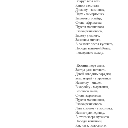
Вокруг тебя сели.
Кашки захотели.
Дюжину - за мишек,
Пару - за мартышек.
За розового зайца,
Слона -африканца.
Пуделя малинового.
Ежика резинового,
За леву унылого,
За котика милого.
А за этого зверя кусачего,
Породы кошачьей,Кошу.
-последнюю ложку.
-Ксюша
, пора спать,
Завтра рано вставать.
Давай наводить порядки,
всех зверей - в кроватки.
На полку - мишек,
В коробку - мартышек,
Розового зайца,
Слона-африканца,
Пуделя малинового,
Ежика резинового.
Льва с котом - в корзинку,
На мягкую перинку.
А этого зверя кусачего
Породы кошачьей,
Как льва, полосатого,