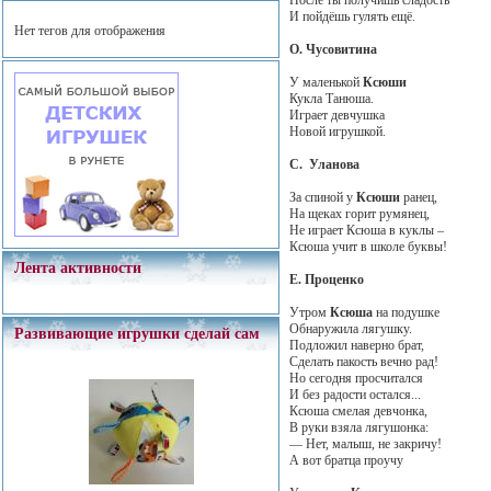
И пойдёшь гулять ещё.
Нет тегов для отображения
О. Чусовитина
У маленькой
Ксюши
Кукла Танюша.
Играет девчушка
Новой игрушкой.
С. Уланова
За спиной у
Ксюши
ранец,
На щеках горит румянец,
Не играет Ксюша в куклы –
Ксюша учит в школе буквы!
Лента активности
Е. Проценко
Утром
Ксюша
на подушке
Обнаружила лягушку.
Развивающие игрушки сделай сам
Подложил наверно брат,
Сделать пакость вечно рад!
Но сегодня просчитался
И без радости остался...
Ксюша смелая девчонка,
В руки взяла лягушонка:
— Нет, малыш, не закричу!
А вот братца проучу