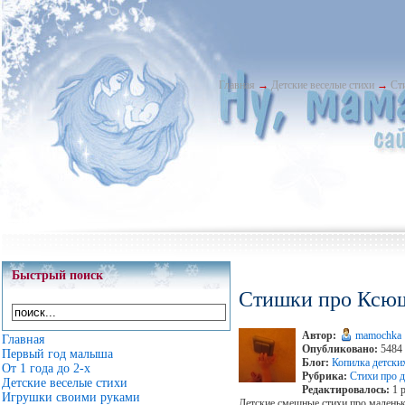
Главная
→
Детские веселые стихи
→
Ст
Быстрый поиск
Стишки про Ксю
Автор:
mamochka
Главная
Опубликовано:
5484 
Первый год малыша
Блог:
Копилка детски
От 1 года до 2-х
Рубрика:
Стихи про д
Детские веселые стихи
Редактировалось:
1 р
Игрушки своими руками
Детские смешные стихи про малень