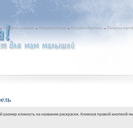
→
Раскраски малышам
→
Раскраски Овощи
→
Раскраски Картошка
→
Раскраска карто
фель
й размер кликнуть на название раскраски. Кликнув правой кнопкой м