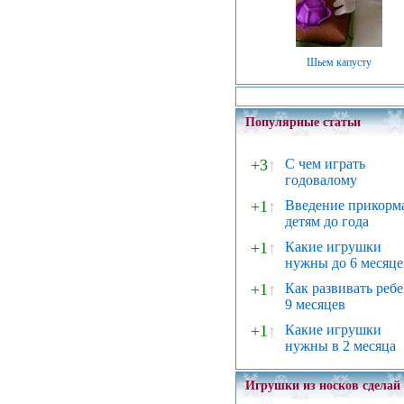
Шьем капусту
Популярные статьи
+3
↑
С чем играть
годовалому
+1
↑
Введение прикорм
детям до года
+1
↑
Какие игрушки
нужны до 6 месяце
+1
↑
Как развивать реб
9 месяцев
+1
↑
Какие игрушки
нужны в 2 месяца
Игрушки из носков сделай