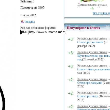
Рейтинг:
0
Домики своими руками
Просмотров:
3805
+3
↑
Все лучшие ф
1 июля 2012
numama
Популярное в блогах
Код для вставки на форумы:
+3
↑
Копилка детских стихов
Стихи про снеговика
(8
декабря 2022)
+3
↑
Копилка детских стихов
Шуточные стихи про нов
год
(28 декабря 2020)
+3
↑
Копилка детских стихов
Стихи о зиме для малыше
мая 2022)
+2
↑
Копилка детских стихов
Стихи про ландыши
(2 ап
2022)
+2
↑
Копилка детских стихов
Стихи про пчелу
(16 март
2015)
+2
↑
Копилка детских стихов
Четверостишия про новый