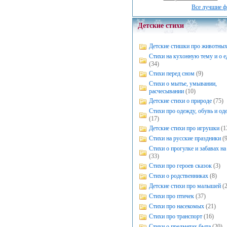
Все лучшие ф
Детские стихи
Детские стишки про животны
Стихи на кухонную тему и о е
(34)
Стихи перед сном
(9)
Стихи о мытье, умывании,
расчесывании
(10)
Детские стихи о природе
(75)
Стихи про одежду, обувь и од
(17)
Детские стихи про игрушки
(1
Стихи на русские праздники
(
Стихи о прогулке и забавах на
(33)
Стихи про героев сказок
(3)
Стихи о родственниках
(8)
Детские стихи про малышей
(
Стихи про птичек
(37)
Стихи про насекомых
(21)
Стихи про транспорт
(16)
Стихи о предметах быта
(20)