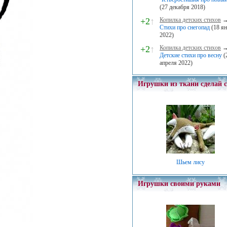
(27 декабря 2018)
+2
↑
Копилка детских стихов
Стихи про снегопад
(18 я
2022)
+2
↑
Копилка детских стихов
Детские стихи про весну
(
апреля 2022)
Игрушки из ткани сделай 
Шьем лису
Игрушки своими руками