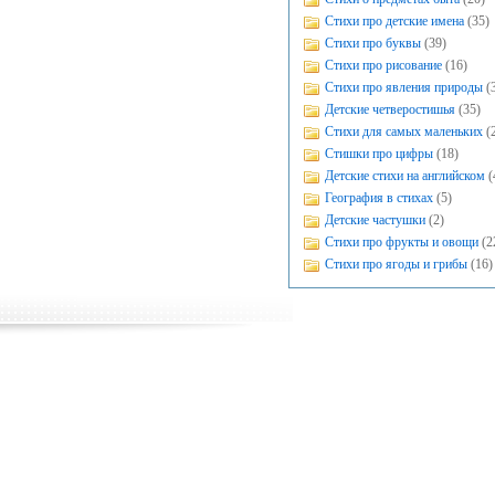
Стихи про детские имена
(35)
Стихи про буквы
(39)
Стихи про рисование
(16)
Стихи про явления природы
(
Детские четверостишья
(35)
Стихи для самых маленьких
(
Стишки про цифры
(18)
Детские стихи на английском
(
География в стихах
(5)
Детские частушки
(2)
Стихи про фрукты и овощи
(2
Стихи про ягоды и грибы
(16)