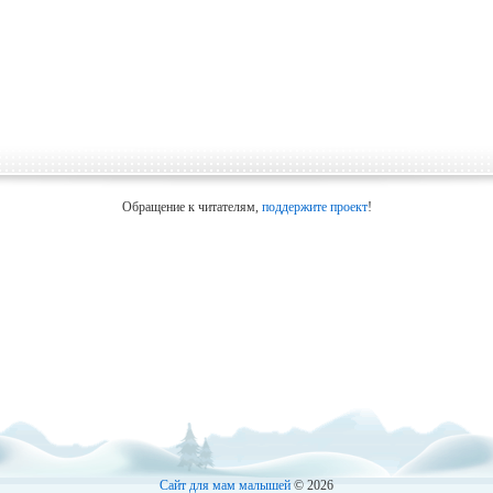
Обращение к читателям,
поддержите проект
!
Сайт для мам малышей
© 2026