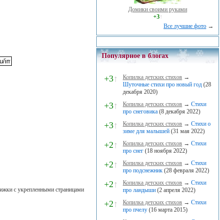
Домики своими руками
+3
↑
Все лучшие фото
→
Популярное в блогах
+3
↑
Копилка детских стихов
→
Шуточные стихи про новый год
(28
декабря 2020)
+3
↑
Копилка детских стихов
→
Стихи
про снеговика
(8 декабря 2022)
+3
↑
Копилка детских стихов
→
Стихи о
зиме для малышей
(31 мая 2022)
+2
↑
Копилка детских стихов
→
Стихи
про снег
(18 ноября 2022)
+2
↑
Копилка детских стихов
→
Стихи
про подснежник
(28 февраля 2022)
+2
↑
Копилка детских стихов
→
Стихи
книжки с укрепленными страницами
про ландыши
(2 апреля 2022)
+2
↑
Копилка детских стихов
→
Стихи
про пчелу
(16 марта 2015)