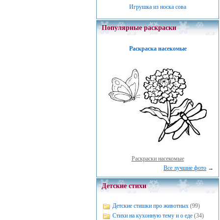
Игрушка из носка сова
Популярные раскраски
Раскраска насекомые
Раскраски насекомые
Все лучшие фото
→
Детские стихи
Детские стишки про животных
(99)
Стихи на кухонную тему и о еде
(34)