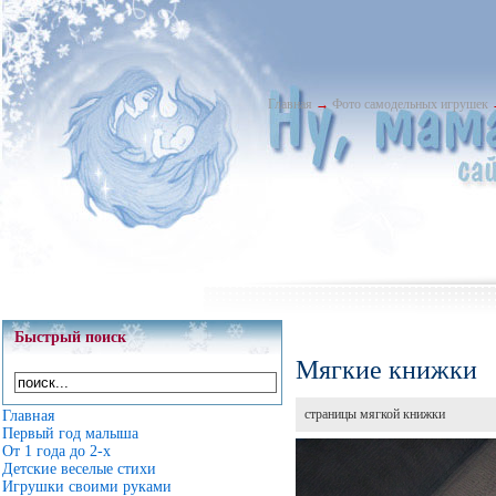
Главная
→
Фото самодельных игрушек
Быстрый поиск
Мягкие книжки
страницы мягкой книжки
Главная
Первый год малыша
От 1 года до 2-х
Детские веселые стихи
Игрушки своими руками