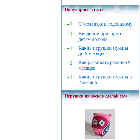
Популярные статьи
+3
↑
С чем играть годовалому
+1
↑
Введение прикорма
детям до года
+1
↑
Какие игрушки нужны
до 6 месяцев
+1
↑
Как развивать ребенка 9
месяцев
+1
↑
Какие игрушки нужны в
2 месяца
Игрушки из носков сделай сам