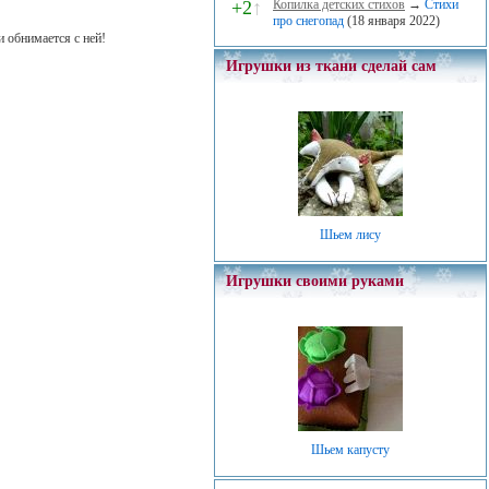
+2
↑
Копилка детских стихов
→
Стихи
про снегопад
(18 января 2022)
 обнимается с ней!
Игрушки из ткани сделай сам
Шьем лису
Игрушки своими руками
Шьем капусту