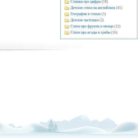
Стишки про цифры
(18)
Детские стихи на английском
(41)
География в стихах
(5)
Детские частушки
(2)
Стихи про фрукты и овощи
(22)
Стихи про ягоды и грибы
(16)