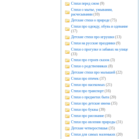
Стихи перед сном
(9)
Стихи о мытье, умывании,
расчесывании
(10)
Детские стихи о природе
(75)
Стихи про одежду, обувь и одевание
(17)
Детские стихи про игрушки
(13)
Стихи на русские праздники
(9)
Стихи о прогулке и забавах на улице
(33)
Стихи про героев сказок
(3)
Стихи о родственниках
(8)
Детские стихи про малышей
(22)
Стихи про птичек
(37)
Стихи про насекомых
(21)
Стихи про транспорт
(16)
Стихи о предметах быта
(20)
Стихи про детские имена
(35)
Стихи про буквы
(39)
Стихи про рисование
(16)
Стихи про явления природы
(31)
Детские четверостишья
(35)
Стихи для самых маленьких
(20)