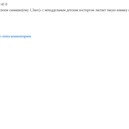
9:41
0
 своем сынишке(ему 1,3мес)- с неподдельным детским восторгом листает такую книжку и
-лента комментариев