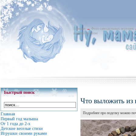
Главная
→
Фото самодельных игрушек
камней на песке
Быстрый поиск
Что выложить из 
Подробнее про поделку можно поч
Главная
Первый год малыша
От 1 года до 2-х
Детские веселые стихи
Игрушки своими руками