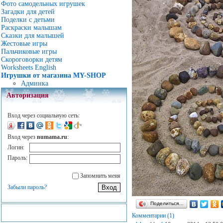
Фото самодельных игрушек
Загадки для детей
Поделки с детьми
Раскраски малышам
Сказки для малышей
Жестовые игры
Пальчиковые игры
Скороговорки детям
Worksheets English
Игрушки от магазина MY-SHOP
Админка
Авторизация
Вход через социальную сеть:
Вход через
numama.ru
:
Логин:
Пароль:
Запомнить меня
Забыли пароль?
Поделиться…
Комментарии (1)