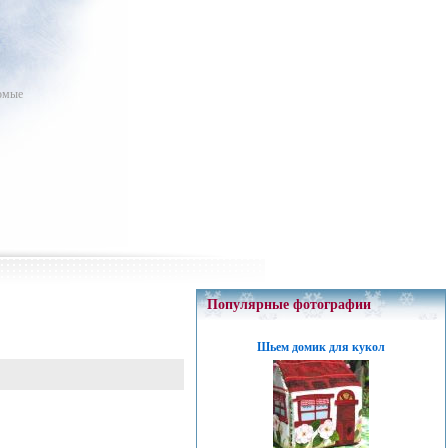
комые
Популярные фотографии
Шьем домик для кукол