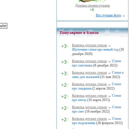
Домики своими руками
+3
↑
Все лучшие фото
→
Популярное в блогах
+3
↑
Копилка детских стихов
→
Шуточные стихи про новый год
(28
декабря 2020)
+3
↑
Копилка детских стихов
→
Стихи
про снеговика
(8 декабря 2022)
+3
↑
Копилка детских стихов
→
Стихи о
зиме для малышей
(31 мая 2022)
+2
↑
Копилка детских стихов
→
Стихи
про ландыши
(2 апреля 2022)
+2
↑
Копилка детских стихов
→
Стихи
про пчелу
(16 марта 2015)
+2
↑
Копилка детских стихов
→
Стихи
про снег
(18 ноября 2022)
+2
↑
Копилка детских стихов
→
Стихи
про подснежник
(28 февраля 2022)