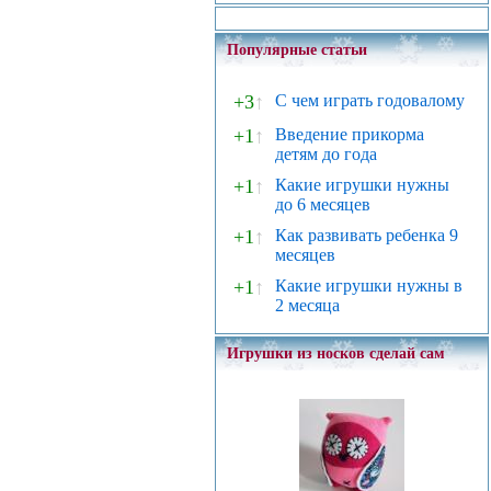
Популярные статьи
+3
↑
С чем играть годовалому
+1
↑
Введение прикорма
детям до года
+1
↑
Какие игрушки нужны
до 6 месяцев
+1
↑
Как развивать ребенка 9
месяцев
+1
↑
Какие игрушки нужны в
2 месяца
Игрушки из носков сделай сам