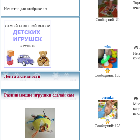
Тор
очен
Нет тегов для отображения
Сообщений: 79
nika
#5
-
Не з
кон
Сообщений: 133
Лента активности
Развивающие игрушки сделай сам
verunka
#6
-
Мне 
кап
изю
Сообщений: 128