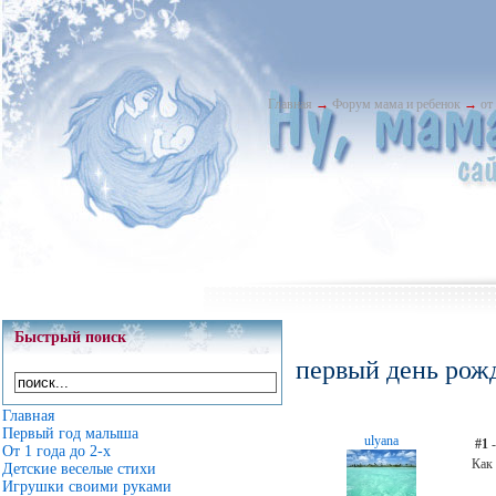
Главная
→
Форум мама и ребенок
→
от
Быстрый поиск
первый день рож
Главная
Первый год малыша
ulyana
#1
-
От 1 года до 2-х
Как 
Детские веселые стихи
Игрушки своими руками