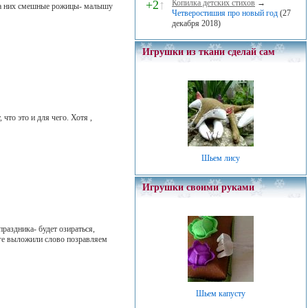
+2
↑
Копилка детских стихов
→
 на них смешные рожицы- малышу
Четверостишия про новый год
(27
декабря 2018)
Игрушки из ткани сделай сам
что это и для чего. Хотя ,
Шьем лису
Игрушки своими руками
праздника- будет озираться,
оге выложили слово позравляем
Шьем капусту