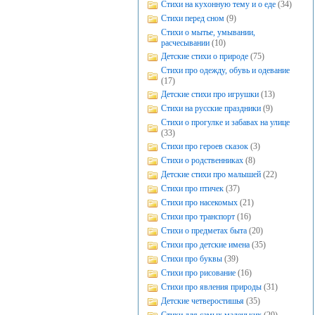
Стихи на кухонную тему и о еде
(34)
Стихи перед сном
(9)
Стихи о мытье, умывании,
расчесывании
(10)
Детские стихи о природе
(75)
Стихи про одежду, обувь и одевание
(17)
Детские стихи про игрушки
(13)
Стихи на русские праздники
(9)
Стихи о прогулке и забавах на улице
(33)
Стихи про героев сказок
(3)
Стихи о родственниках
(8)
Детские стихи про малышей
(22)
Стихи про птичек
(37)
Стихи про насекомых
(21)
Стихи про транспорт
(16)
Стихи о предметах быта
(20)
Стихи про детские имена
(35)
Стихи про буквы
(39)
Стихи про рисование
(16)
Стихи про явления природы
(31)
Детские четверостишья
(35)