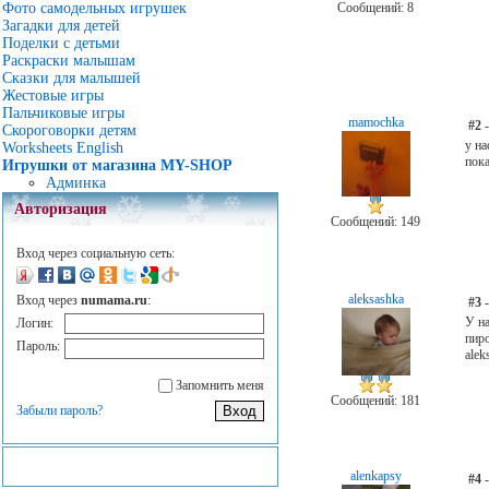
Фото самодельных игрушек
Сообщений: 8
Загадки для детей
Поделки с детьми
Раскраски малышам
Сказки для малышей
Жестовые игры
Пальчиковые игры
mamochka
#2
-
Скороговорки детям
у на
Worksheets English
пока
Игрушки от магазина MY-SHOP
Админка
Авторизация
Сообщений: 149
Вход через социальную сеть:
aleksashka
Вход через
numama.ru
:
#3
-
У на
Логин:
пиро
Пароль:
alek
Запомнить меня
Сообщений: 181
Забыли пароль?
alenkapsy
#4
-