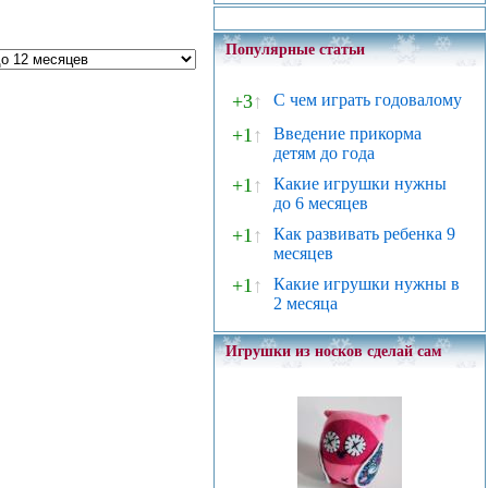
Популярные статьи
+3
↑
С чем играть годовалому
+1
↑
Введение прикорма
детям до года
+1
↑
Какие игрушки нужны
до 6 месяцев
+1
↑
Как развивать ребенка 9
месяцев
+1
↑
Какие игрушки нужны в
2 месяца
Игрушки из носков сделай сам