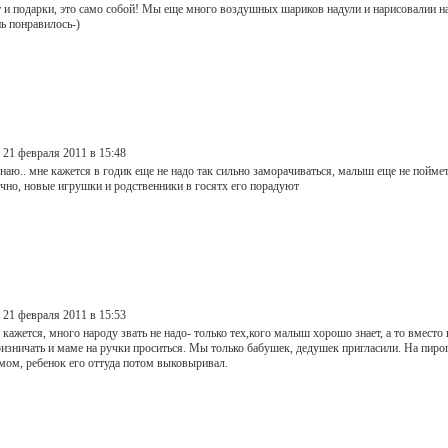
т и подарки, это само собой! Мы еще много воздушных шариков надули и нарисовалии
ь понравилось-)
 21 февраля 2011 в 15:48
наю.. мне кажется в годик еще не надо так сильно заморачиваться, малыш еще не поймет, 
ечно, новые игрушки и родственники в госятх его порадуют
 21 февраля 2011 в 15:53
кажется, много народу звать не надо- только тех,кого малыш хорошо знает, а то вместо 
ризничать и маме на ручки проситься. Мы только бабушек, дедушек пригласили. На пир
мом, ребенок его оттуда потом выковыривал.