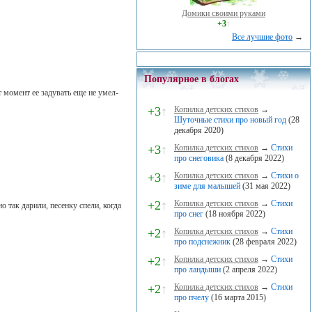
Домики своими руками
+3
↑
Все лучшие фото
→
Популярное в блогах
т момент ее задувать еще не умел-
+3
↑
Копилка детских стихов
→
Шуточные стихи про новый год
(28
декабря 2020)
+3
↑
Копилка детских стихов
→
Стихи
про снеговика
(8 декабря 2022)
+3
↑
Копилка детских стихов
→
Стихи о
зиме для малышей
(31 мая 2022)
+2
↑
Копилка детских стихов
→
Стихи
 так дарили, песенку спели, когда
про снег
(18 ноября 2022)
+2
↑
Копилка детских стихов
→
Стихи
про подснежник
(28 февраля 2022)
+2
↑
Копилка детских стихов
→
Стихи
про ландыши
(2 апреля 2022)
+2
↑
Копилка детских стихов
→
Стихи
про пчелу
(16 марта 2015)