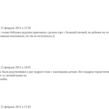
 21 февраля 2011 в 13:50
с только бабушки дедушки приезжали, сделали торт с большой свечкой..но ребенок на то
зывали-показывали, но так не получилось-))
 21 февраля 2011 в 14:05
с были родственники и две подруги тоже с маленькими детьми. Все подарки торжественно
г со свечкой вынесли.
sashka
 21 февраля 2011 в 15:45