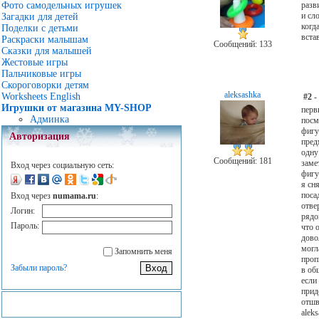
разв
Фото самодельных игрушек
и сл
Загадки для детей
когд
Поделки с детьми
вста
Раскраски малышам
Сообщений: 133
Сказки для малышей
Жестовые игры
Пальчиковые игры
Скороговорки детям
aleksashka
Worksheets English
#2
-
Игрушки от магазина MY-SHOP
перв
Админка
посм
фигу
Авторизация
пред
одну
Сообщений: 181
заме
Вход через социальную сеть:
фигу
я сн
поса
Вход через
numama.ru
:
отве
Логин:
рядо
Пароль:
что 
дово
могл
Запомнить меня
проп
Забыли пароль?
в об
если
прид
отшв
alek