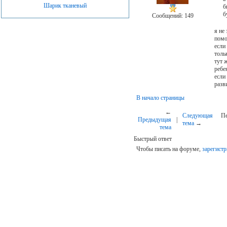
Шарик тканевый
б
б
Сообщений: 149
я не
помо
если 
толь
тут ж
ребе
если
разв
В начало страницы
←
Следующая
Пе
Предыдущая
|
тема
→
тема
Быстрый ответ
Чтобы писать на форуме,
зарегистр