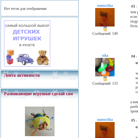
mamochka
#3
-
Нет тегов для отображения
чем 
если 
подр
боль
Сообщений: 149
nika
#4
-
m
ч
Лента активности
к
з
Сообщений: 133
р
с
Развивающие игрушки сделай сам
а мн
разб
трен
mamochka
#5
-
n
а