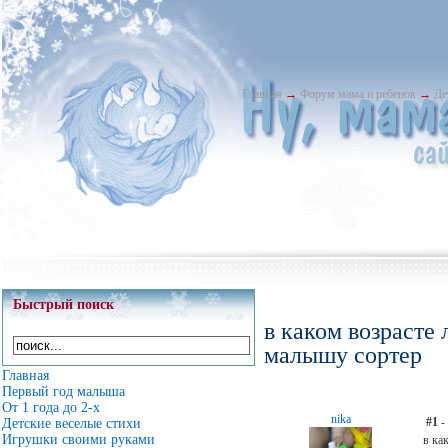
Главная
→
Форум мама и ребенок
→
Де
Быстрый поиск
в каком возрасте
малышу сортер
Главная
Первый год малыша
От 1 года до 2-х
nika
#1
-
Детские веселые стихи
Игрушки своими руками
в ка