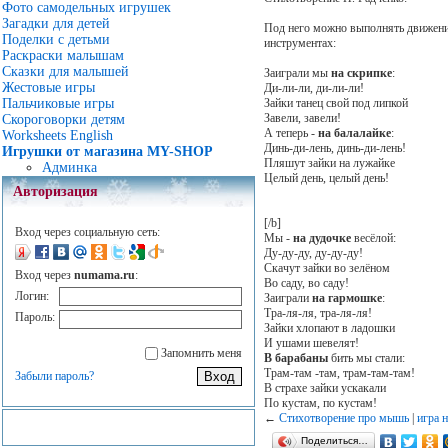
Фото самодельных игрушек
Загадки для детей
Под него можно выполнять движен
Поделки с детьми
инструментах:
Раскраски малышам
Сказки для малышей
Заиграли мы
на скрипке
:
Жестовые игры
Ди-ли-ли, ди-ли-ли!
Зайки танец свой под липкой
Пальчиковые игры
Завели, завели!
Скороговорки детям
А теперь -
на балалайке
:
Worksheets English
Динь-ди-лень, динь-ди-лень!
Игрушки от магазина MY-SHOP
Пляшут зайки на лужайке
Админка
Целый день, целый день!
Авторизация
[/b]
Вход через социальную сеть:
Мы -
на дудочке
весёлой:
Ду-ду-ду, ду-ду-ду!
Скачут зайки во зелёном
Вход через
numama.ru
:
Во саду, во саду!
Логин:
Заиграли
на гармошке
:
Тра-ля-ля, тра-ля-ля!
Пароль:
Зайки хлопают в ладошки
И ушами шевелят!
Запомнить меня
В барабаны
бить мы стали:
Трам-там -там, трам-там-там!
Забыли пароль?
В страхе зайки ускакали
По кустам, по кустам!
←
Cтихотворение про мышь
|
игра н
Поделиться…