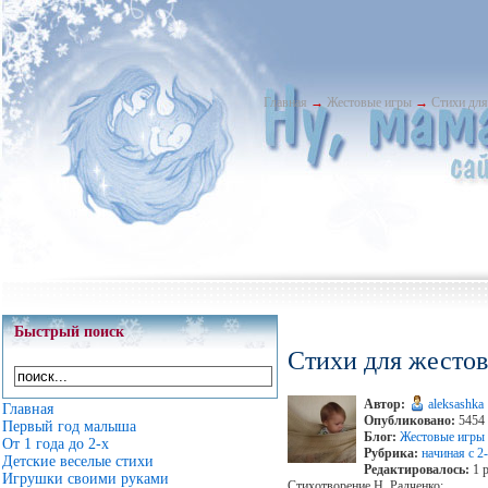
Главная
→
Жестовые игры
→
Стихи для
Быстрый поиск
Стихи для жесто
Автор:
aleksashka
Главная
Опубликовано:
5454 
Первый год малыша
Блог:
Жестовые игры
От 1 года до 2-х
Рубрика:
начиная с 2-
Детские веселые стихи
Редактировалось:
1 р
Игрушки своими руками
Стихотворение Н. Радченко: