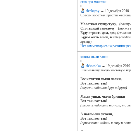
стих про молоток
0
alenkapsy
→
19 декабря 2010
Совсем короткая простая жестовая
Молотком стучу,стучу,
(
постуч
Сто гвоздей заколочу
(
то же с
Буду строить дом, дом,
(
ставить
Будем жить в нем, в нем.
(
соедин
крышу
)
Нет комментариев
на развитие ре
котята мыли лапки
0
aleksashka
→
19 декабря 2010
Еще малышу такую жестовую игру
Все котятки мыли лапки,
Вот так, вот так!
(тереть ладошки друг о друга)
Мыли ушки, мыли брюшки
Вот так, вот так!
(тереть ладонями то уши, то ж
А потом они устали,
Вот так, вот так!
(приложить ладони к лицу и поте