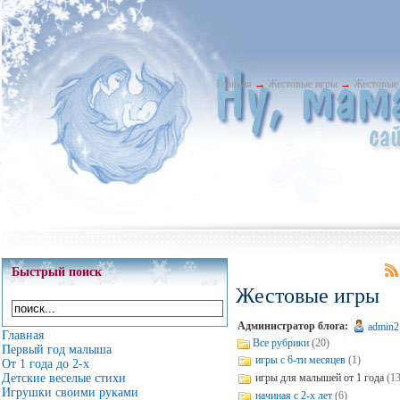
Главная
→
Жестовые игры
→
Жестовые
Быстрый поиск
Жестовые игры
Администратор блога:
admin2
Главная
Все рубрики
(20)
Первый год малыша
игры с 6-ти месяцев
(1)
От 1 года до 2-х
игры для малышей от 1 года
(13
Детские веселые стихи
Игрушки своими руками
начиная с 2-х лет
(6)