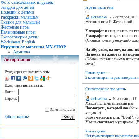
Фото самодельных игрушек
Загадки для детей
игра на части тела
0
Поделки с детьми
aleksashka
→
2 сентября 2011
Раскраски малышам
Жестовая игра Е. Железновой:
Сказки для малышей
Жестовые игры
У жирафов пятна, пятна, пятна
Пальчиковые игры
У жирафов пятна, пятна, пятна
Скороговорки детям
(
Хлопаем по всему телу ладонями
Worksheets English
Игрушки от магазина MY-SHOP
На лбу, ушах, на шее, на локтях
Админка
На носах, на животах, на колен
(
Обоими указательными пальцам
Авторизация
тела.
)
Вход через социальную сеть:
Читать далее......
2 комментария
на развитие речи
,
Вход через
numama.ru
:
Cтихотворение про мышь
Логин:
0
Пароль:
aleksashka
→
10 апреля 2011
Мышь полезла в первый раз
Посмотреть, который час
(
бежи
Запомнить меня
макушки
)
Забыли пароль?
Вдруг часы сказали: "Бом!"
, (
О
Мышь скатилась кувырком.
(
Р
Читать далее......
Нет комментариев
на развитие па