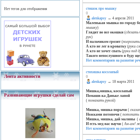
стишок про мышку
Нет тегов для отображения
0
alenkapsy
→
4 апреля 2011
Маленькая мышка по городу б
мышку
)
Глядит во все окошки
(
сделать 
рук
)
И пальчиком грозит
(
погрозить
А кто не лег в кроватку
(
руки с
А кто не хочет спать
(
руки под 
Такого непослушного я буду ще
Нет комментариев
на развитие ре
стихишка косолапый
Лента активности
0
alenkapsy
→
18 марта 2011
Мишка,мишка, косолапый
Развивающие игрушки сделай сам
Помаши-ка Даньке лапой
(
помахать рукой
)
Мишка, мишка порычи
(
сказа
Ножками потопочи
(
потопать 
Мишка, мишка, дай малины
(
И есть мед нас научи
(
Ам-ам! ж
Нет комментариев
на развитие ре
игра ветерок