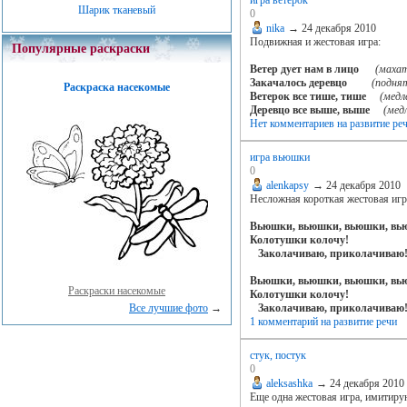
Шарик тканевый
0
nika
→
24 декабря 2010
Подвижная и жестовая игра:
Популярные раскраски
Ветер дует нам в лицо
(махат
Закачалось деревцо
(поднят
Раскраска насекомые
Ветерок все тише, тише
(медл
Деревцо все выше, выше
(мед
Нет комментариев
на развитие ре
игра вьюшки
0
alenkapsy
→
24 декабря 2010
Несложная короткая жестовая игр
Вьюшки, вьюшки, вьюшки, вь
Колотушки колочу!
Заколачиваю, приколачиваю
Вьюшки, вьюшки, вьюшки, вь
Раскраски насекомые
Колотушки колочу!
Заколачиваю, приколачиваю
Все лучшие фото
→
1 комментарий
на развитие речи
стук, постук
0
aleksashka
→
24 декабря 2010
Еще одна жестовая игра, имитиру