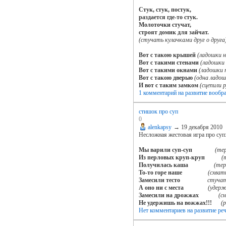
Стук, стук, постук,
раздается где-то стук.
Молоточки стучат,
строят домик для зайчат.
(стучать кулачками друг о друга
Вот с такою крышей
(ладошки н
Вот с такими стенами
(ладошки 
Вот с такими окнами
(ладошки 
Вот с такою дверью
(одна ладош
И вот с таким замком
(сцепили р
1 комментарий
на развитие вообр
стишок про суп
0
alenkapsy
→
19 декабря 2010
Несложная жестовая игра про суп
Мы варили суп-суп
(тер
Из перловых круп-круп
(
Получилась каша
(тер
То-то горе наше
(схват
Замесили тесто
стучат
А оно ни с места
(удерж
Замесили на дрожжах
(с
Не удержишь на вожжах!!!
(
Нет комментариев
на развитие ре